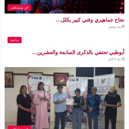
فن ومشاهير
نجاح جماهيري وفني كبير يكلل…
منذ يومين
متابعة
أبوظبي تحتفي بالذكرى السابعة والعشرين…
منذ 3 أيام
فن ومشاهير