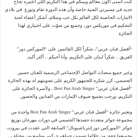
كنت أتمنى أكون معاكم وبينكم في هذا التكريم اللي اعتبره نجاح
جديد في مسيرتي الفنية خاصة وأن هذه الدورة تقام وتوزع في بلادي
الامارات الحاضنة لكل العالم بكل حب وسلام، أشكر أعضاء لجنة
التحكيم في موريكس دور، وجميع من صوّت على اختياري لهذا
الجائزة
“أفضل فنان عربي”، شكراً لكل القائمين على “الموركس دور”
العريق .. شكراً لبنان على التكريم، وأنا أحبكم .. أكثر أكيد.
وعبر جميع منصات التواصل الإجتماعي الرسمية للفنان حسين
الجسمي، كرر شكره للجمهور الكريم على تصويتهم له بهذه الجائزة
“أفضل فنان عربي” Best Pan Arab Singer ، ولأسرة الجائزة على
التكريم، ورحب بجميع ضيوف الإمارات من الفنانين والحضور.
وتعتبر جائزة “أفضل فنان عربي” Best Pan Arab Singer واحدة من
مجموعة جوائز متعددة حصدها الجسمي في دورات مهرجان توزيع
جوائز “الموركس دور إنترناشيونال” السابقة التي عقدت في بيروت،
وجميعها حقق من خلالها تصويت جماهيري كبير وواسع من مختلف