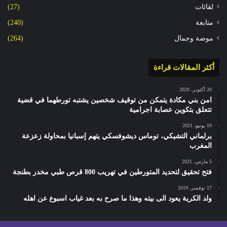
لقائات
(27)
متابعة
(240)
موضة وجمال
(264)
أكثر المقالات قراءة
20 أكتوبر، 2020
امن بني مكادة يتمكن من توقيف شخصين يشتبه تورطهما في قضية
تتعلق بتكوين عصابة اجرامية
10 يونيو، 2021
برلماني التشيكي، توماس ديشوفسكي يتهم إسبانيا بمحاولة زعزعة
المغرب
5 مارس، 2021
فتح تحقيق لتحديد المتورطين في تهريب 800 قرص طبي مخدر بطنجة
17 نوفمبر، 2019
ولد الكرية يعود الى بيته وهذا ما صرح به بعد غياب اسبوع عن اهله