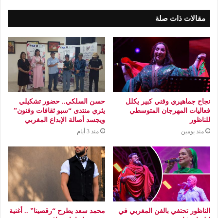
مقالات ذات صلة
نجاح جماهيري وفني كبير يكلل
حسن السلكي.. حضور تشكيلي
فعاليات المهرجان المتوسطي
يثري منتدى “سبو ثقافات وفنون”
للناظور
ويجسد أصالة الإبداع المغربي
منذ يومين
منذ 3 أيام
الناظور تحتفي بالفن المغربي في
محمد سعد يطرح “رقصينا” .. أغنية