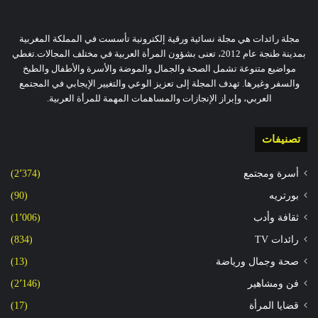
مجلة رائدات هي مجلة نسائية ورقية إلكترونية تأسست في المملكة المغربية
بمدينة طنجة عام 2012، تعنى بشؤون المرأة العربية في مختلف المجالات.تغطي
مواضيع متنوعة تشمل الصحة والجمال والموضة والأسرة والأطفال والطبخ
والسفر وغيرها. تهدف المجلة إلى تعزيز الوعي والتغيير الإيجابي في المجتمع
العربي، وإبراز الإنجازات والمساهمات المهمة للمرأة العربية.
تصنيفات
أسرة ومجتمع
(2٬374)
بورتريه
(90)
ثقافة وأدب
(1٬006)
رائدات TV
(834)
صحة وجمال ورياضة
(13)
فن ومشاهير
(2٬146)
قضايا المرأة
(17)