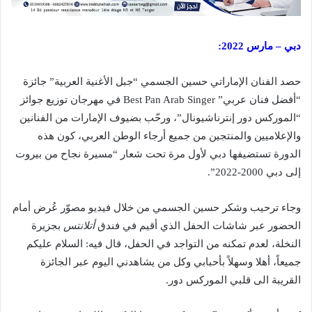
دبي
–
مارس 2022:
حصد الفنان الإماراتي حسين الجسمي “جبل الأغنية العربية” جائزة
“أفضل فنان عربي” Best Pan Arab Singer في مهرجان توزيع جوائز
“الموركس دور إنترناشيونال”، ورحّب بضيوف الإمارات من الفنانين
والإعلاميين والمنتجين من جميع أرجاء الوطن العربي، كون هذه
الدورة تستضيفها دبي لأول مرة تحت شعار “مسيرة نجاح من بيروت
إلى دبي 2000-2022”.
وجاء ترحيب وشكر حسين الجسمي من خلال فيديو مصوّر عُرض أمام
الحضور عبر شاشات الحفل الذي أقيم في فندق
أتلانتس
بجزيرة
النخلة، لعدم تمكنه من التواجد في الحفل، قال فيه: السلام عليكم
جميعاً، أهلا وسهلاً بأحبابي وكل من يشاهدني اليوم عبر الجائزة
القريبة الى قلبي الموركس دور.