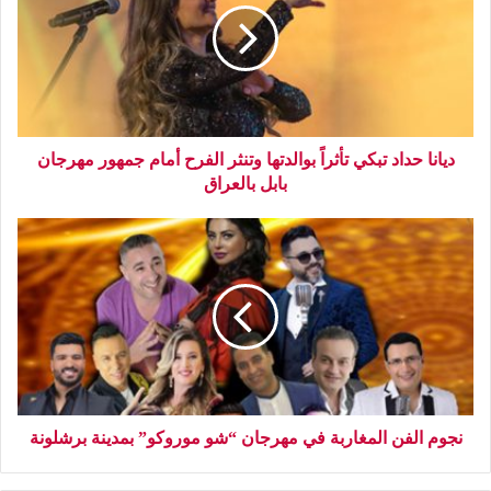
ديانا حداد تبكي تأثراً بوالدتها وتنثر الفرح أمام جمهور مهرجان
بابل بالعراق
نجوم الفن المغاربة في مهرجان “شو موروكو” بمدينة برشلونة