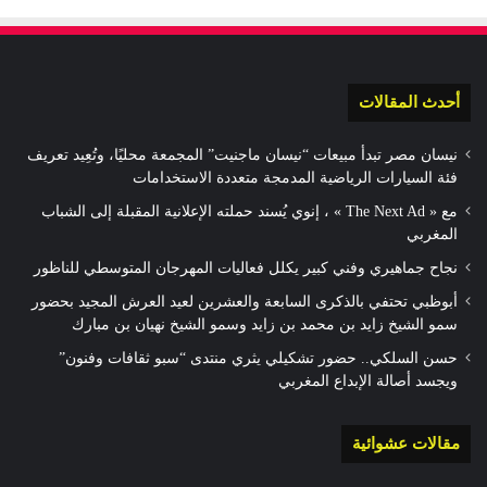
أحدث المقالات
نيسان مصر تبدأ مبيعات “نيسان ماجنيت” المجمعة محليًا، وتُعِيد تعريف
فئة السيارات الرياضية المدمجة متعددة الاستخدامات
مع « The Next Ad » ، إنوي يُسند حملته الإعلانية المقبلة إلى الشباب
المغربي
نجاح جماهيري وفني كبير يكلل فعاليات المهرجان المتوسطي للناظور
أبوظبي تحتفي بالذكرى السابعة والعشرين لعيد العرش المجيد بحضور
سمو الشيخ زايد بن محمد بن زايد وسمو الشيخ نهيان بن مبارك
حسن السلكي.. حضور تشكيلي يثري منتدى “سبو ثقافات وفنون”
ويجسد أصالة الإبداع المغربي
مقالات عشوائية