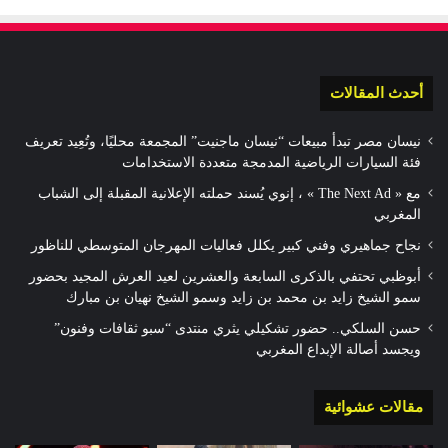
أحدث المقالات
نيسان مصر تبدأ مبيعات “نيسان ماجنيت” المجمعة محليًا، وتُعِيد تعريف
فئة السيارات الرياضية المدمجة متعددة الاستخدامات
مع « The Next Ad » ، إنوي يُسند حملته الإعلانية المقبلة إلى الشباب
المغربي
نجاح جماهيري وفني كبير يكلل فعاليات المهرجان المتوسطي للناظور
أبوظبي تحتفي بالذكرى السابعة والعشرين لعيد العرش المجيد بحضور
سمو الشيخ زايد بن محمد بن زايد وسمو الشيخ نهيان بن مبارك
حسن السلكي.. حضور تشكيلي يثري منتدى “سبو ثقافات وفنون”
ويجسد أصالة الإبداع المغربي
مقالات عشوائية