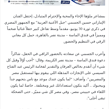
بمشاعر ملؤها الإخاء والمحبة والإحترام المتبادل، إحتفل الفنان
الإماراتي حسين الجسمي “جبل الأغنية العربية” مع الجمهور المصري
في ذكرى ثورة 30 يونيو، مقدماً وسط تفاعل كبير حفلاً غنائياً ضخماً
ومميزاً في فندق الماسة – مدينة نصر بالقاهرة، حمل كل معاني
الرقي في التنظيم والحضور.
وأعرب الجسمي عن سعادته بالحضور الراقي في الحفل، شاكراً
دعوة فندق الماسة – مدينة نصر الكريمة، وقال: “أحب أوّلاً وقبل كل
شيء أن أتقدم بخالص العرفان والتقدير لفخامة الرئيس عبد الفتاح
السيسي على الإنجازات المذهلة اللي بيقوم بيها لمستقبل مصر
والمصريين”، وأضاف: “لما يكون عندك موعد مع ناس بتحبهم جداً
وبيحبوك .. أكيد بتكون استعداداتك غير ومختلفة.. خاصةً لما يكون
اللقاء في حبيبتي مصر.. وفي مصر كل شي مميّز.. حتى الضحكة
تبقى أحلى”.