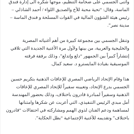
وأثنى الجسمي على ضخامة التنظيم، موجهاً شكره الى إدارة فندق
الماسة، وقال: “تحية محبة للأخ والصديق اللواء / أحمد الشاذلي –
رئيس هيئة الشؤون المالية في القوات المسلحة و فندق الماسة –
مدينة نصر”.
وتنقل الجسمي بين مجموعة كبيرة من أهم أغنياته المصرية
والخليجية والعربية، من بينها ولأول مرة الأغنية الجديدة التي تلاقي
إنتشاراً كبيراً بين الجمهور “دلع وإتدلع”، وذلك برفقة فرقته
الموسيقية بقيادة المايسترو د. سعيد كمال.
هذا وقام الإتحاد الرياضي المصري للإعاقات الذهنية بتكريم حسين
الجسمي بدرع الإتحاد، وتعيينه سفيراً للإتحاد المصري للإعاقات
الذهنية وسفيراً لمبادرة قادرون باختلاف، وذلك بحضور المهندسة
أمل مبدي الرئيس التنفيذي، التي أعربت عن شكرها وامتنانها
لمساهمة ودعم الفنان لذوي الهمم ومشاركته في احتفالات “قادرون
باختلاف” وتقديمه للأغنية الإجتماعية “بطل الحكاية”.