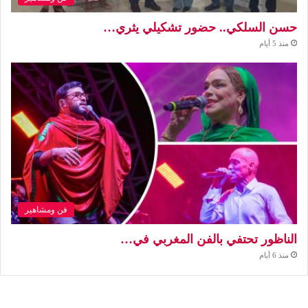
حسن السلكي.. حضور تشكيلي يثري…
منذ 5 أيام
فن ومشاهير
الناظور تحتفي بالفن المغربي في…
منذ 6 أيام