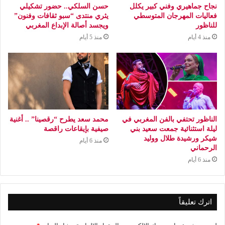
نجاح جماهيري وفني كبير يكلل
حسن السلكي.. حضور تشكيلي
فعاليات المهرجان المتوسطي
يثري منتدى “سبو ثقافات وفنون”
للناظور
ويجسد أصالة الإبداع المغربي
منذ 4 أيام
منذ 5 أيام
الناظور تحتفي بالفن المغربي في
محمد سعد يطرح “رقصينا” .. أغنية
ليلة استثنائية جمعت سعيد بني
صيفية بإيقاعات راقصة
شيكر ورشيدة طلال ووليد
منذ 6 أيام
الرحماني
منذ 6 أيام
اترك تعليقاً