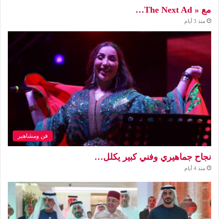
مع « The Next Ad…
منذ 3 أيام
فن ومشاهير
نجاح جماهيري وفني كبير يكلل…
منذ 4 أيام