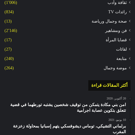
ثقافة وأدب
(1٬006)
رائدات TV
(834)
صحة وجمال ورياضة
(13)
فن ومشاهير
(2٬146)
قضايا المرأة
(17)
لقائات
(27)
متابعة
(240)
موضة وجمال
(264)
أكثر المقالات قراءة
20 أكتوبر، 2020
امن بني مكادة يتمكن من توقيف شخصين يشتبه تورطهما في قضية
تتعلق بتكوين عصابة اجرامية
10 يونيو، 2021
برلماني التشيكي، توماس ديشوفسكي يتهم إسبانيا بمحاولة زعزعة
المغرب