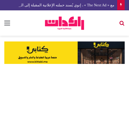
مع « The Next Ad » ، إنوي يُسند حملته الإعلانية المقبلة إلى الشباب المغربي
بحث
الق
عن