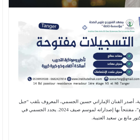
بية، أصدر الفنان الإماراتي حسين الجسمي، المعروف بلقب “جبل
الأغنية العربية”، أحدث أغنياته المنفردة بعنوان “دلع دلع”، مفتتحاً بها إصداراته لموسم صيف 2024. يجدد الجسمي في
تور مانع بن سعيد العتيبة.