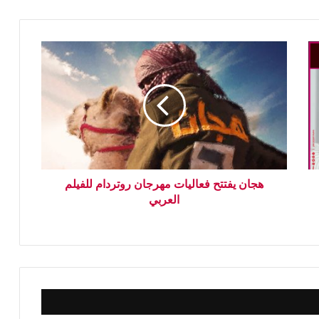
هجان يفتتح فعاليات مهرجان روتردام للفيلم
العربي