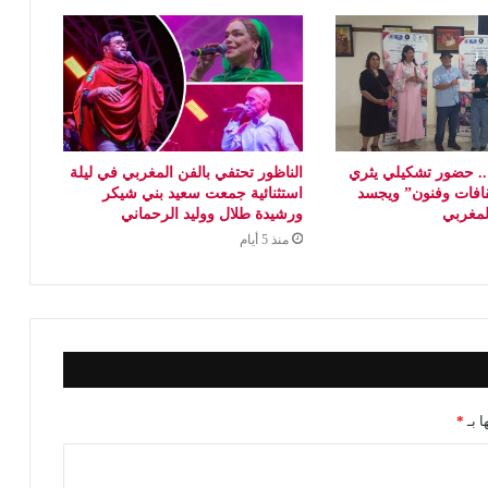
 حضور تشكيلي يثري
الناظور تحتفي بالفن المغربي في ليلة
افات وفنون” ويجسد
استثنائية جمعت سعيد بني شيكر
المغربي
ورشيدة طلال ووليد الرحماني
منذ 5 أيام
ا بـ
*