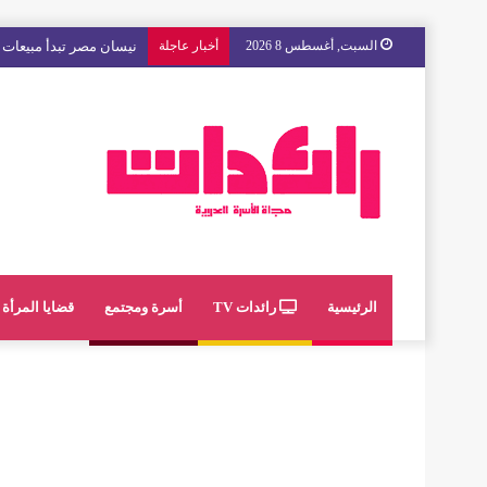
السبت, أغسطس 8 2026
أخبار عاجلة
مع « The Next Ad » ، إنوي يُسند حملته الإعلانية المقبلة إلى الشباب المغربي
الرئيسية
رائدات TV
أسرة ومجتمع
قضايا المرأة