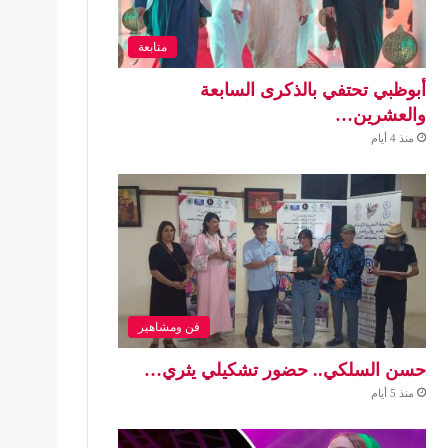
متابعة
أبوظبي تحتفي بالذكرى السابعة
والعشرين…
منذ 4 أيام
فن ومشاهير
حسن السلكي.. حضور تشكيلي يثري…
منذ 5 أيام