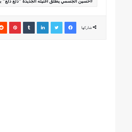
حسين الجسمي يطلق أغنيته الجديدة "دلع دلع" ب
فيسبوك
تويتر
لينكدإن
بينتير
شاركها