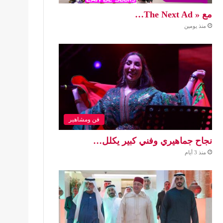
مع « The Next Ad…
منذ يومين
فن ومشاهير
نجاح جماهيري وفني كبير يكلل…
منذ 3 أيام