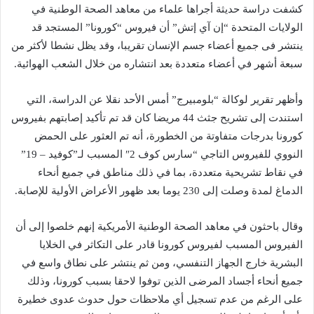
كشفت دراسة حديثة أجراها علماء من معاهد الصحة الوطنية في
الولايات المتحدة “إن آي إتش” أن فيروس “كورونا” المستجد قد
ينتشر فى جميع أعضاء جسم الإنسان تقريبا، وقد يظل نشطا لأكثر من
سبعة أشهر في أعضاء متعددة بعد انتشاره من خلال الشعب الهوائية.
وأظهر تقرير لوكالة “بلومبيرج” أمس الأحد نقلا عن الدراسة، التي
استندت إلى تشريح جثث 44 مريضا كان قد تم تأكيد إصابتهم بفيروس
كورونا بدرجات متفاوتة من الخطورة، أنه تم العثور على الحمض
النووي للفيروس التاجي “سارس كوف 2″ المسبب لـ”كوفيد – 19”
في نقاط تشريحية متعددة، بما في ذلك مناطق في جميع أنحاء
الدماغ لمدة وصلت إلى 230 يوما بعد ظهور الأعراض الأولية للإصابة.
وقال باحثون في معاهد الصحة الوطنية الأمريكية إنهم خلصوا إلى أن
الفيروس المسبب لفيروس كورونا قادر على التكاثر في الخلايا
البشرية خارج الجهاز التنفسي، ومن ثم ينتشر على نطاق واسع في
جميع أنحاء أجساد المرضى الذين توفوا لاحقا بسبب كورونا، وذلك
على الرغم من عدم تسجيل أي ملاحظات حول حدوث عدوى خطيرة