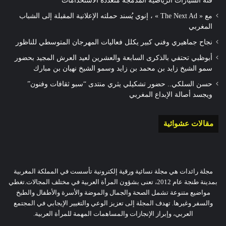
فئة السيارات الرياضية المدمجة متعددة الاستخدامات
مع « The Next Ad » ، إنوي يُسند حملته الإعلانية المقبلة إلى الشباب
المغربي
نجاح جماهيري وفني كبير يكلل فعاليات المهرجان المتوسطي للناظور
أبوظبي تحتفي بالذكرى السابعة والعشرين لعيد العرش المجيد بحضور
سمو الشيخ زايد بن محمد بن زايد وسمو الشيخ نهيان بن مبارك
حسن السلكي.. حضور تشكيلي يثري منتدى “سبو ثقافات وفنون”
ويجسد أصالة الإبداع المغربي
مقالات عشوائية
مجلة رائدات هي مجلة نسائية ورقية إلكترونية تأسست في المملكة المغربية
بمدينة طنجة عام 2012، تعنى بشؤون المرأة العربية في مختلف المجالات.تغطي
مواضيع متنوعة تشمل الصحة والجمال والموضة والأسرة والأطفال والطبخ
والسفر وغيرها. تهدف المجلة إلى تعزيز الوعي والتغيير الإيجابي في المجتمع
العربي، وإبراز الإنجازات والمساهمات المهمة للمرأة العربية.