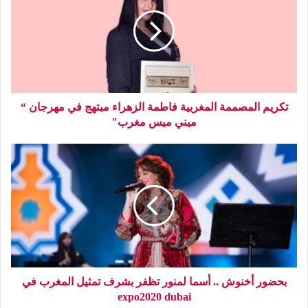
تكريم المصممة المغربية فاطمة الزهراء مبتهج في مهرجان “
ميني ميس مغرب"
بحضور أخنوش .. أسما لمنور تظفر بشرف تمثيل المغرب في
expo2020 dubai