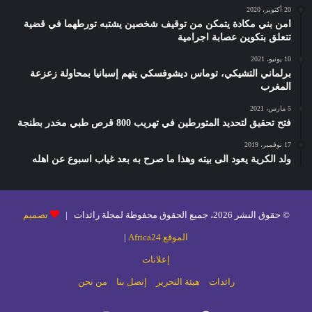
20 أكتوبر، 2020
امن بني مكادة يتمكن من توقيف شخصين يشتبه تورطهما في قضية
تتعلق بتكوين عصابة اجرامية
10 يونيو، 2021
برلماني التشيكي، توماس ديشوفسكي يتهم إسبانيا بمحاولة زعزعة
المغرب
5 مارس، 2021
فتح تحقيق لتحديد المتورطين في تهريب 800 قرص طبي مخدر بطنجة
17 نوفمبر، 2019
ولد الكرية يعود الى بيته وهذا ما صرح به بعد غياب اسبوع عن اهله
© حقوق النشر 2026، جميع الحقوق محفوظة لمجلة رائدات |
تصميم
الموقع Africa24
|
إعلانات
رائدات
هيئة التحرير
إتصل بنا
من نحن