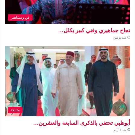
فن ومشاهير
نجاح جماهيري وفني كبير يكلل…
منذ يومين
متابعة
أبوظبي تحتفي بالذكرى السابعة والعشرين…
منذ 3 أيام