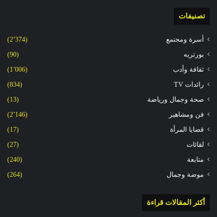
تصنيفات
أسرة ومجتمع
(2٬374)
بورتريه
(90)
ثقافة وأدب
(1٬006)
رائدات TV
(834)
صحة وجمال ورياضة
(13)
فن ومشاهير
(2٬146)
قضايا المرأة
(17)
لقائات
(27)
متابعة
(240)
موضة وجمال
(264)
أكثر المقالات قراءة