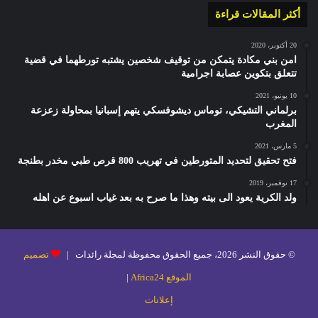
أكثر المقالات قراءة
20 أكتوبر، 2020
امن بني مكادة يتمكن من توقيف شخصين يشتبه تورطهما في قضية
تتعلق بتكوين عصابة اجرامية
10 يونيو، 2021
برلماني التشيكي، توماس ديشوفسكي يتهم إسبانيا بمحاولة زعزعة
المغرب
5 مارس، 2021
فتح تحقيق لتحديد المتورطين في تهريب 800 قرص طبي مخدر بطنجة
17 نوفمبر، 2019
ولد الكرية يعود الى بيته وهذا ما صرح به بعد غياب اسبوع عن اهله
© حقوق النشر 2026، جميع الحقوق محفوظة لمجلة رائدات |
تصميم
الموقع Africa24
|
إعلانات