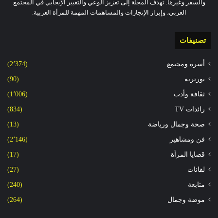
والسفر وغيرها. تهدف المجلة إلى تعزيز الوعي والتغيير الإيجابي في المجتمع
العربي، وإبراز الإنجازات والمساهمات المهمة للمرأة العربية.
تصنيفات
أسرة ومجتمع
(2٬374)
بورتريه
(90)
ثقافة وأدب
(1٬006)
رائدات TV
(834)
صحة وجمال ورياضة
(13)
فن ومشاهير
(2٬146)
قضايا المرأة
(17)
لقائات
(27)
متابعة
(240)
موضة وجمال
(264)