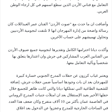
التعامل مع فناني الأردن الذين سطع اسمهم في كل ارجاء الوطن
العربي.
وأضافت ان ما حدث مع “صوت الأردن” الفنان عمر العبداللات كان
رسالة واضحة من إدارة المهرجان انها لا تلتفت لنجومية الأردنيين
وتحاول تهميشهم على حساب الآخرين.
وأكدت ديانا احترامها الكامل وتقديرها لنجومية جميع ضيوف الأردن
من الفنانين العرب المشاركين في جرش وان اعتذارها يتعلق بها
شخصياً وبآلية التعامل معها.
ويعتبر غياب كرزون عن حفلات المدرج الجنوبي خسارة كبيرة
للمهرجان بعد ان بات وجودها اساسياً ضمن حفلات جرش، إضافة
للشعبية الطاغية التي تمتلكها ديانا والتي كانت ظاهر للجميع خلال
حفلها الأخير بعيد الإستقلال بعد ان امتلأت جنبات المدرج الروماني
في العاصمة عمان بأكثر من 10 آلاف متفرج وكان ضعف هذا العدد
في الساحات الخارجية للمدرج وعجزوا عن الدخول بعد اغلاق