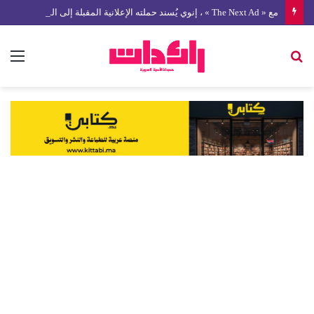
مع « The Next Ad » ، إنوي يُسند حملته الإعلانية المقبلة إلى الشباب المغربي
بحث
الق
عن