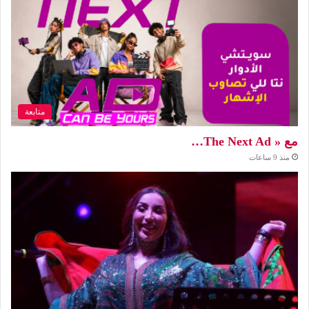
متابعة
مع « The Next Ad…
منذ 9 ساعات