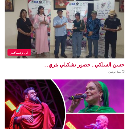
فن ومشاهير
حسن السلكي.. حضور تشكيلي يثري…
منذ يومين