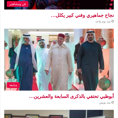
فن ومشاهير
نجاح جماهيري وفني كبير يكلل…
منذ يوم واحد
متابعة
أبوظبي تحتفي بالذكرى السابعة والعشرين…
منذ يومين