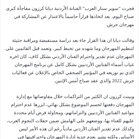
فجرت “سوبر ستار العرب” الفنانة الأردنية ديانا كرزون مفاجأة كبرى
صباح اليوم، بعد اتخاذها قراراً حاسماً بالاعتذار عن المشاركة في
مهرجان جرش.
وقالت ديانا ان هذا القرار جاء بعد دراسة مستفيضة ومراقبة حثيثة
لتنظيم المهرجان وما شهده من تخبط كبير، وتعمد قبل القائمين على
المهرجان عدم تقدير واحترام الفنان الأردني بشكل كاف، كان اخره
غياب أسماء الفنانين الأردنيين بشكل كامل عن برنامج المهرجان
الذي تم توزيعه في المؤتمر الصحفي الخاص بالإعلان عن فعاليات
جرش 2022 والذي عقد صباح أمس الإثنين.
وبينت كرزون ان الكثير من التراكمات خلال مفاوضاتها مع إدارة
المهرجان دفعتها لحسم الموضوع بشكل نهائي، ابزرها عدم احترام
مواعيد الفنانين الأردنيين والتزاماتهم، ومحاولة فرض أيام محددة
عليهم للغناء بها، ووضعهم على الهامش ضمن حفلات النجوم العرب،
وكذلك عدم تقدير الفنان الأردني مادياً رغم ان هذه الأمر ليس
الأساس ولكنه يشير بعدم جدية إدارة المهرجان واحترافيتها في