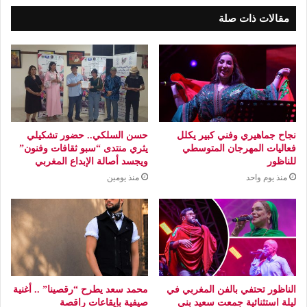
مقالات ذات صلة
نجاح جماهيري وفني كبير يكلل
حسن السلكي.. حضور تشكيلي
فعاليات المهرجان المتوسطي
يثري منتدى “سبو ثقافات وفنون”
للناظور
ويجسد أصالة الإبداع المغربي
منذ يوم واحد
منذ يومين
الناظور تحتفي بالفن المغربي في
محمد سعد يطرح “رقصينا” .. أغنية
ليلة استثنائية جمعت سعيد بني
صيفية بإيقاعات راقصة