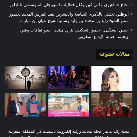
نجاح جماهيري وفني كبير يكلل فعاليات المهرجان المتوسطي للناظور
أبوظبي تحتفي بالذكرى السابعة والعشرين لعيد العرش المجيد بحضور
سمو الشيخ زايد بن محمد بن زايد وسمو الشيخ نهيان بن مبارك
حسن السلكي.. حضور تشكيلي يثري منتدى “سبو ثقافات وفنون”
ويجسد أصالة الإبداع المغربي
مقالات عشوائية
مجلة رائدات هي مجلة نسائية ورقية إلكترونية تأسست في المملكة المغربية