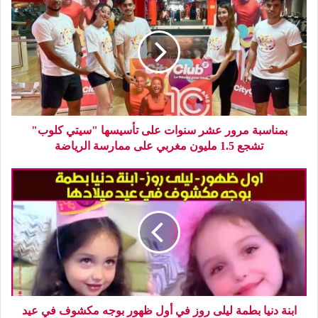
بمناسبة مرور عشر سنوات على تأسيسها "سيتي كلوب"
تشجع 1.5 مليون مغربي على ممارسة الرياضة
ابنة دنيا بطمة ليلى روز في أول ظهور بوجه مكشوف في عيد