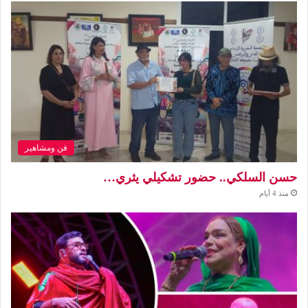
فن ومشاهير
حسن السلكي.. حضور تشكيلي يثري…
منذ 4 أيام