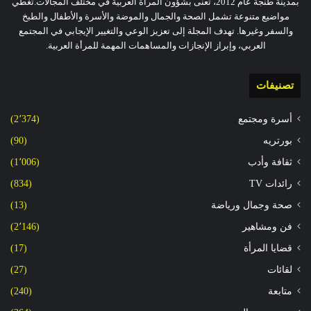
بمدينة طنجة عام 2012، تعنى بشؤون المرأة العربية في مختلف المجالات.تغطي
مواضيع متنوعة تشمل الصحة والجمال والموضة والأسرة والأطفال والطبخ
والسفر وغيرها. تهدف المجلة إلى تعزيز الوعي والتغيير الإيجابي في المجتمع
العربي، وإبراز الإنجازات والمساهمات المهمة للمرأة العربية.
تصنيفات
أسرة ومجتمع
(2٬374)
بورتريه
(90)
ثقافة وأدب
(1٬006)
رائدات TV
(834)
صحة وجمال ورياضة
(13)
فن ومشاهير
(2٬146)
قضايا المرأة
(17)
لقائات
(27)
متابعة
(240)