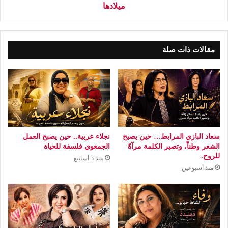
ميلادها
مقالات ذات صلة
سعاد البازي المرابط… حين يصبح
نجلاء عربية.. حين يصبح العمل
الشعر وطناً، وتصير الكلمة مرآةً
الجمعوي فلسفة للحياة
للروح.
منذ 3 أسابيع
منذ أسبوعين