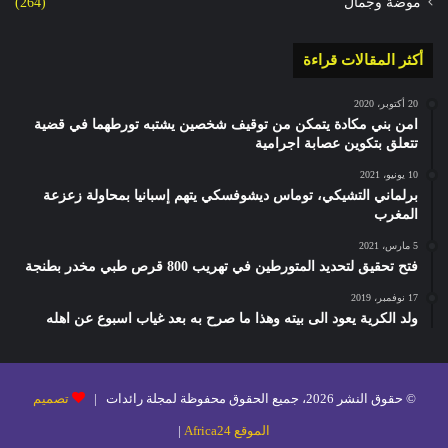
موضة وجمال
(264)
أكثر المقالات قراءة
20 أكتوبر، 2020
امن بني مكادة يتمكن من توقيف شخصين يشتبه تورطهما في قضية
تتعلق بتكوين عصابة اجرامية
10 يونيو، 2021
برلماني التشيكي، توماس ديشوفسكي يتهم إسبانيا بمحاولة زعزعة
المغرب
5 مارس، 2021
فتح تحقيق لتحديد المتورطين في تهريب 800 قرص طبي مخدر بطنجة
17 نوفمبر، 2019
ولد الكرية يعود الى بيته وهذا ما صرح به بعد غياب اسبوع عن اهله
© حقوق النشر 2026، جميع الحقوق محفوظة لمجلة رائدات |
تصميم
الموقع Africa24
|