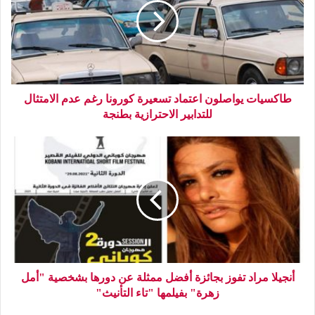
طاكسيات يواصلون اعتماد تسعيرة كورونا رغم عدم الامتثال
للتدابير الاحترازية بطنجة
أنجيلا مراد تفوز بجائزة أفضل ممثلة عن دورها بشخصية "أمل
زهرة" بفيلمها "تاء التأنيث"