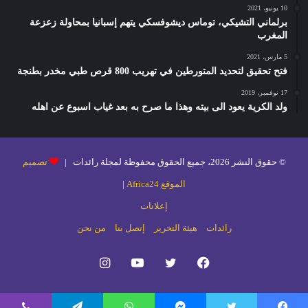
10 يونيو، 2021
برلماني التشيكي، توماس ديشوفسكي يتهم إسبانيا بمحاولة زعزعة
المغرب
5 مارس، 2021
فتح تحقيق لتحديد المتورطين في تهريب 800 قرص طبي مخدر بطنجة
17 نوفمبر، 2019
ولد الكرية يعود الى بيته وهذا ما صرح به بعد غياب اسبوع عن اهله
© حقوق النشر 2026، جميع الحقوق محفوظة لمجلة رائدات |
تصميم
الموقع Africa24
|
إعلانات
رائدات
هيئة التحرير
إتصل بنا
من نحن
فيسبوك
تويتر
يوتيوب
انستقرام