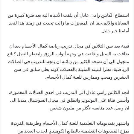
استطاع الكابتن رامى عادل أن يلفت الأنتباه اليه بعد فترة كبيرة من
المعاناة والالم،حقا ان المعجزات ما زالت تحدث في زمننا هذا لنجد
أمامنا خير دليل.
فبدء بعد سن الثلاثين في مجال تدريب رياضة كمال الأجسام بعد أن
ضاقت به السبل واغلقت في وجهه أبواب الرزق واضطر للعمل كبائع
متجول الي أن نصحه الكثير من زبائنه ان يتجه للتدريب في الصالات
الرياضية، نظرا لبنيته المليئة بالعضلات كونه بطل سابق في سن
العشرين ومحب وممارس للعبة كمال الأجسام.
اتجه الكابتن رامي عادل الي التدريب في احدى الصالات المغمورة،
وأسس قناة علي اليوتيوب وانطلق في مجال السوشيال ميديا الي
ان وصل عدد متابعيه لأكثر من مليون شخص.
واشتهر بفيديوهاته التعليمية للعبة كمال الأجسام وطريقتة الفريدة
بمزج الفيديوهات التعليمية بالطابع الكوميدي لجذب العديد من