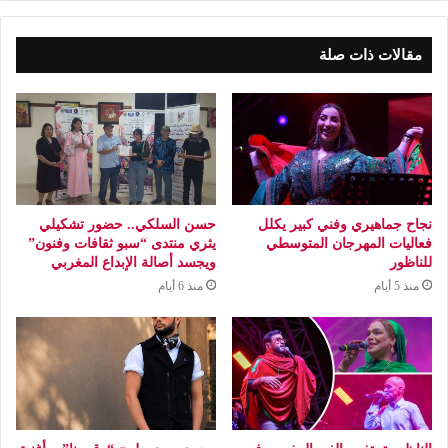
مقالات ذات صلة
نجاح جماهيري وفني كبير يكلل
حسن السلكي.. حضور تشكيلي
فعاليات المهرجان المتوسطي
يثري منتدى “سبو ثقافات وفنون”
للناظور
ويجسد أصالة الإبداع المغربي
منذ 5 أيام
منذ 6 أيام