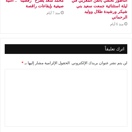
الناظور تحتفي بالفن المغربي في
محمد سعد يطرح “رقصينا” .. أغنية
ليلة استثنائية جمعت سعيد بني
صيفية بإيقاعات راقصة
شيكر ورشيدة طلال ووليد
منذ 7 أيام
الرحماني
منذ 6 أيام
اترك تعليقاً
لن يتم نشر عنوان بريدك الإلكتروني.
الحقول الإلزامية مشار إليها بـ
*
ا
ل
ت
ع
ل
ي
ق