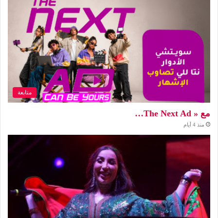
متابعة
مع « The Next Ad…
منذ 4 أيام