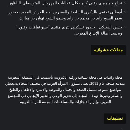
نجاح جماهيري وفني كبير يكلل فعاليات المهرجان المتوسطي للناظور
أبوظبي تحتفي بالذكرى السابعة والعشرين لعيد العرش المجيد بحضور
سمو الشيخ زايد بن محمد بن زايد وسمو الشيخ نهيان بن مبارك
حسن السلكي.. حضور تشكيلي يثري منتدى “سبو ثقافات وفنون”
ويجسد أصالة الإبداع المغربي
مقالات عشوائية
مجلة رائدات هي مجلة نسائية ورقية إلكترونية تأسست في المملكة المغربية
بمدينة طنجة عام 2012، تعنى بشؤون المرأة العربية في مختلف المجالات.تغطي
مواضيع متنوعة تشمل الصحة والجمال والموضة والأسرة والأطفال والطبخ
والسفر وغيرها. تهدف المجلة إلى تعزيز الوعي والتغيير الإيجابي في المجتمع
العربي، وإبراز الإنجازات والمساهمات المهمة للمرأة العربية.
تصنيفات