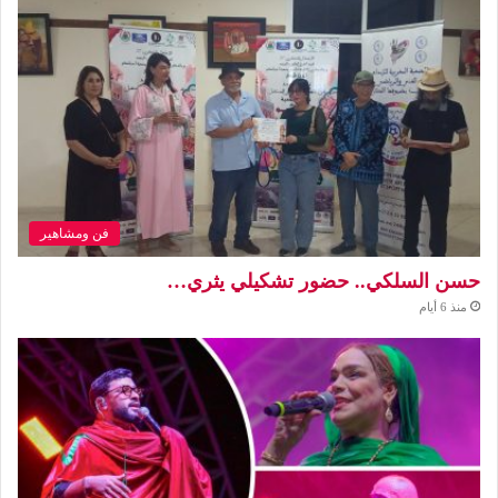
فن ومشاهير
حسن السلكي.. حضور تشكيلي يثري…
منذ 6 أيام