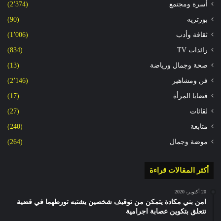
أسرة ومجتمع
(2٬374)
بورتريه
(90)
ثقافة وأدب
(1٬006)
رائدات TV
(834)
صحة وجمال ورياضة
(13)
فن ومشاهير
(2٬146)
قضايا المرأة
(17)
لقائات
(27)
متابعة
(240)
موضة وجمال
(264)
أكثر المقالات قراءة
20 أكتوبر، 2020
امن بني مكادة يتمكن من توقيف شخصين يشتبه تورطهما في قضية
تتعلق بتكوين عصابة اجرامية