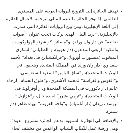
تهدف الجائزة إلى الترويج للرواية العربية على المستوى
العالمي، إذ توفر الجائزة الدعم المالي لترجمة الأعمال الفائزة
إلى اللغة الإنجليزية. ومن بين الروايات الفائزة التي صدرت
بالإنجليزية، “بريد الليل” لهدى بركات (تحت عنوان “أصوات
ضائعة” عن دار وان ورلد)، و”مصائر، كونشرتو الهولوكوست
والنكبة” لربعي المدهون (دار هوبو)، و”الطلياني” لشكري
المبخوت (منشورات أوروبا)، و”فرانكشتاين في بغداد” لأحمد
سعداوي (دار وان ورلد في المملكة المتحدة وبنجيون في
الولايات المتحدة)، و”ساق البامبو” لسعود السنعوسي،
و”القوس والفراشة” لمحمد الأشعري، و”طوق الحمام” لرجاء
عالم (دار دكوورث في المملكة المتحدة ودار أوفرلوك في
الولايات المتحدة)، و”ترمي بشرر” لعبده خال، و”عزازيل”
ليوسف زيدان (دار أتلنتيك)، و”واحة الغروب” لبهاء طاهر (دار
سبتر).
بالإضافة إلى الجائزة السنوية، تدعم الجائزة مشروع “ندوة”،
وهي ورشة عمل للكتّاب الشباب الواعدين من مختلف أنحاء