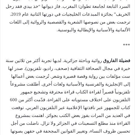
السرد التابعة لجامعة تطوان/ المغرب. فاز ديوانها “خذ بيدي فقد رحل
الخريف” بجائزة المبدعات الخليجيات في دورتها الثانية عام 2019.
ترجمت بعض من نصوصها الشعرية والقصصية والروائية إلى اللغات
الألمانية والأسبانية والإيطالية والبوسنية.
***
فضيلة الفاروق
روائية وباحثة جزائرية. لديها تجربة أكثر من ثلاثين سنة
خبرة في مجال الصحافة الثقافية (صحف، راديو، تلفزيون). صدر لها
ست مؤلفات بين رواية وقصة قصيرة وشعر. تُرجمت بعض أعمالها
إلى الإنجليزية والفرنسية والأسبانية ولغات أخرى. أطلقت مشروعاً
تلفزيونياً قصيراً لقراءة الكتاب قراءة محترفة وتشجيع جمهور
التلفزيون على اختلاف مستوياته على القراءة. قدّمت أكثر من 600
كتاب للجمهور عبر نافذتها الإعلامية عبر التلفزيون العربي. توقعت
في العديد من المرات بفوز بعض الكتب بجوائز. اهتمت بمشروع
القراءة منذ مطلع التسعينات في الجزائر ولا تزال. ناضلت من أجل
تحسين ظروف النساء، وتغيير القوانين المجحفة في حقهن بصوتها