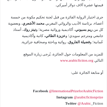
قيمتها عشرة آلاف دولار أميركي.
جرى اختيار الرواية الفائزة من قبل لجنة تحكيم مكونة من خمسة
أعضاء، برئاسة الأديب والروائي المغربي
محمد الأشعري
، وبعضوية
كل من
ريم بسيوني
، أكاديمية وروائية مصرية؛ و
تيتز روك
، أستاذ
جامعي ومترجم سويدي؛ و
عزيزة الطائي،
كاتبة وأكاديمية
عُمانية؛ و
فضيلة الفاروق
، روائية وباحثة وصحافية جزائرية.
للمزيد من المعلومات حول الجائزة، يُرجى زيارة الموقع
التالي
www.arabicfiction.org
أو متابعة الجائزة على:
Facebook
@InternationalPrizeforArabicFiction
Instagram
@arabicfictionprize
Twitter
@Arabic
_Fiction