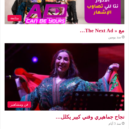
متابعة
مع « The Next Ad…
منذ يومين
فن ومشاهير
نجاح جماهيري وفني كبير يكلل…
منذ 3 أيام