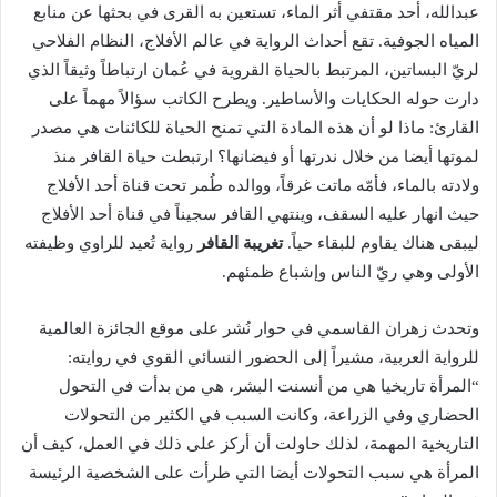
عبدالله، أحد مقتفي أثر الماء، تستعين به القرى في بحثها عن منابع
المياه الجوفية. تقع أحداث الرواية في عالم الأفلاج، النظام الفلاحي
لريّ البساتين، المرتبط بالحياة القروية في عُمان ارتباطاً وثيقاً الذي
دارت حوله الحكايات والأساطير. ويطرح الكاتب سؤالاً مهماً على
القارئ: ماذا لو أن هذه المادة التي تمنح الحياة للكائنات هي مصدر
لموتها أيضا من خلال ندرتها أو فيضانها؟ ارتبطت حياة القافر منذ
ولادته بالماء، فأمّه ماتت غرقاً، ووالده طُمر تحت قناة أحد الأفلاج
حيث انهار عليه السقف، وينتهي القافر سجيناً في قناة أحد الأفلاج
ليبقى هناك يقاوم للبقاء حياً.
تغريبة القافر
رواية تُعيد للراوي وظيفته
الأولى وهي ريّ الناس وإشباع ظمئهم.
وتحدث زهران القاسمي في حوار نُشر على موقع الجائزة العالمية
للرواية العربية، مشيراً إلى الحضور النسائي القوي في روايته:
“المرأة تاريخيا هي من أنسنت البشر، هي من بدأت في التحول
الحضاري وفي الزراعة، وكانت السبب في الكثير من التحولات
التاريخية المهمة، لذلك حاولت أن أركز على ذلك في العمل، كيف أن
المرأة هي سبب التحولات أيضا التي طرأت على الشخصية الرئيسة