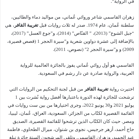
في الرواية”.
زهران القاسمي شاعر وروائي عُماني، من مواليد دماء والطائيين،
سلطنة عُمان، عام 1974. صدر له ثلاث روايات قبل
تغريبة القافر
، هي
“جبل الشوع” (2013)، ” القنّاص” (2014)، و”جوع العسل” (2017)،
بالإضافة إلى عشرة دواوين شعرية و”سيرة الحجر 1 (قصص قصيرة،
2009) و و”سيرة الحجر 2″ (نصوص، 2011).
القاسمي هو أول روائي عُماني يفوز بالجائزة العالمية للرواية
العربية، والرواية صادرة عن دار رشم في السعودية.
اختيرت رواية
تغريبة القافر
من قبل لجنة التحكيم من الروايات التي
ترشحت للجائزة لهذه الدورة باعتبارها أفضل رواية نُشرت بين 1
يوليو 2021 و30 يونيو 2022، وجرى اختيارها من بين ست روايات في
القائمة القصيرة لكتّاب من الجزائر، السعودية، العراق، عُمان، ليبيا،
ومصر. حيث كان الكتّاب الذين ترشحوا للقائمة القصيرة، الصديق
حاج أحمد، أزهر جرجيس، نجوى بن شتوان، ميرال الطحاوي، فاطمة
عبد الحميد، وزهران القاسمي. وتلقى المرشحون الستة جائزة تبلغ