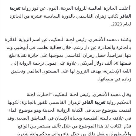
أعلنت الجائزة العالمية للرواية العربية، اليوم، عن فوز رواية
تغريبة
القافر
لكاتب زهران القاسمي بالدورة السادسة عشرة من الجائزة
لعام 2023.
وكشف محمد الأشعري، رئيس لجنة التحكيم، عن اسم الرواية الفائزة
بالجائزة والصادرة عن دار رشم، خلال فعالية نظمت في أبوظبي وتم
بثها افتراضياً. حصل زهران القاسمي بموجبها على جائزة نقدية تبلغ
قيمتها 50 ألف دولار أمريكي، علاوة على تمويل ترجمة الرواية إلى
اللغة الإنجليزية، بهدف الترويج لها على المستوى العالمي وتحقيق
زيادة في مبيعاتها.
وقال محمد الأشعري، رئيس لجنة التحكيم: “اختارت لجنة
التحكيم رواية
تغريبة القافر
لزهران القاسمي للفوز بالجائزة؛ لكونها
اهتمت بموضوع جديد في الكتابة الروائية الحديثة وهو موضوع الماء
في علاقته بالبيئة الطبيعية وبحياة الإنسان في المناطق الصعبة. وقد
قدّم الكاتب لنا هذا الموضوع من خلال تآلف مستمر بين الواقع
والأسطورة، ويفعل ذلك من خلال بناء روائي محكم ولغة شعرية