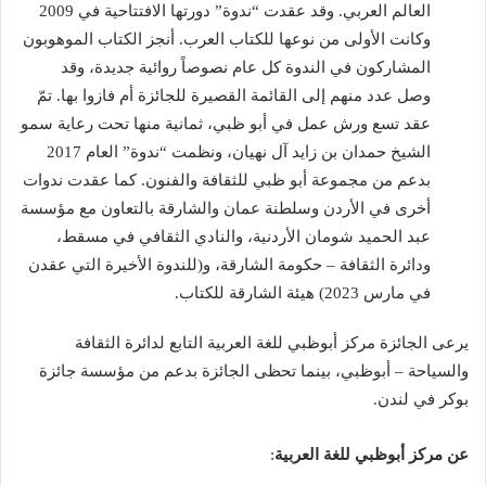
العالم العربي. وقد عقدت “ندوة” دورتها الافتتاحية في 2009
وكانت الأولى من نوعها للكتاب العرب. أنجز الكتاب الموهوبون
المشاركون في الندوة كل عام نصوصاً روائية جديدة، وقد
وصل عدد منهم إلى القائمة القصيرة للجائزة أم فازوا بها. تمّ
عقد تسع ورش عمل في أبو ظبي، ثمانية منها تحت رعاية سمو
الشيخ حمدان بن زايد آل نهيان، ونظمت “ندوة” العام 2017
بدعم من مجموعة أبو ظبي للثقافة والفنون. كما عقدت ندوات
أخرى في الأردن وسلطنة عمان والشارقة بالتعاون مع مؤسسة
عبد الحميد شومان الأردنية، والنادي الثقافي في مسقط،
ودائرة الثقافة – حكومة الشارقة، و(للندوة الأخيرة التي عقدن
في مارس 2023) هيئة الشارقة للكتاب.
يرعى الجائزة مركز أبوظبي للغة العربية التابع لدائرة الثقافة
والسياحة – أبوظبي، بينما تحظى الجائزة بدعم من مؤسسة جائزة
بوكر في لندن.
عن مركز
أبوظبي للغة العربية
: