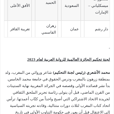
الحميد
ميسكلياني –
السعودية
الأفق الأعلى
الإمارات
زهران
دار رشم
عمان
تغريبة القافر
القاسمي
لجنة تحكيم الجائزة العالمية للرواية العربية لعام 2023
محمد الأشعري
(رئيس لجنة التحكيم)
شاعر وروائي من المغرب،
ولد
بمنطقة زرهون بالمغرب ودرس الحقوق في جامعة محمد الخامس.
بدأ نشر قصائده الأولى وقصصه في الجرائد المغربية نهاية الستينات
من القرن الماضي، قبل أن يتولى رئاسة تحرير الملحق الثقافي
لجريدة الاتحاد الاشتراكي التي أصبح واحداً من كتّاب أعمدتها. ترأس
اتحاد كتاب المغرب لثلاث دورات متتالية، وقادته تجربته السياسية
إلى الاعتقال قبل أن يعين في حكومة التناوب الأولى في تاريخ