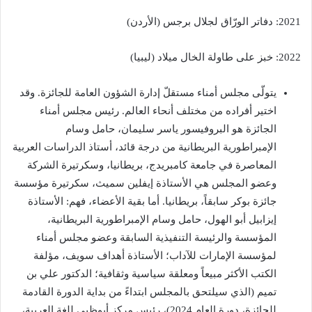
2021: دفاتر الورّاق لجلال برجس (الأردن)
2022: خبز على طاولة الخال ميلاد (ليبيا)
يتولّى مجلس أمناء مستقلّ إدارة الشؤون العامة للجائزة. وقد
اختير أفراده من مختلف أنحاء العالم. رئيس مجلس أمناء
الجائزة هو البروفيسور ياسر سليمان، حامل وسام
الإمبراطورية البريطانية من درجة قائد، أستاذ الدراسات العربية
المعاصرة في جامعة كامبريدج، بريطانيا، وسكرتيرة الشركة
وعضو المجلس هي الأستاذة إيفلين سميث، سكرتيرة مؤسسة
جائزة بوكر سابقاً، بريطانيا. أما بقية الأعضاء، فهم: الأستاذة
إيزابيل أبو الهول، حامل وسام الإمبراطورية البريطانية،
المؤسسة والرئيسة التنفيذية السابقة وعضو مجلس أمناء
لمؤسسة الإمارات للآداب؛ الأستاذة أهداف سويف، مؤلفة
الكتب الأكثر مبيعاً ومعلقة سياسية وثقافية؛ الدكتور علي بن
تميم (الذي سيلتحق بالمجلس ابتداءً من بداية الدورة القادمة
للجائزة، دورة العام 2024)، رئيس مركز أبوظبي للغة العربية،