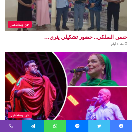
فن ومشاهير
حسن السلكي.. حضور تشكيلي يثري…
منذ 4 أيام
فن ومشاهير
الناظور تحتفي بالفن المغربي في…
يسبوك
تويتر
ماسنجر
واتساب
تيلقرام
ڤايبر