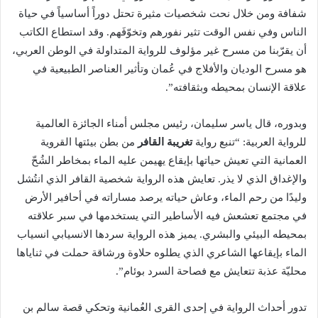
شفافة ومن خلال نحت شخصيات مثيرة تحتل دوراً أساسياً في حياة
الناس وفي نفس الوقت تثير نفورهم وتخوّفَهم. وقد استطاع الكاتب
أن يقرّبنا من مسرح غير مؤلوف للرواية المتداولة في الوطن العربي،
هو مسرح الوديان والأفلاج في عُمان وتأثير العناصر الطبيعية في
علاقة الإنسان بمحيطه وبثقافته”.
وبدوره، قال ياسر سليمان، رئيس مجلس أمناء الجائزة العالمية
للرواية العربية: “تنبع رواية
تغريبة القافر
من بطن بيئتها القروية
العمانية التي تعيش حياتها بإيقاع يهيمن عليه الماء بمخاطر الشُحّ
والإغداق الذي لا يذر. تعايش هذه الرواية شخصية القافر الذي انتُشل
وليدًا من رحم الماء، وعاش حياته يرصد مساراته في أحافير الأرض
في مجتمع تعشعش فيه الأساطير التي يستخدمها في سبر علاقته
بمحيطه البيئي والبشري. يميز هذه الرواية سردها الانسيابي انسياب
الماء بإيقاعها الشاعري الذي يطلوه حلاوة ورشاقة حملت في ثناياها
محليّة عذبة تتعايش مع فصاحة السرد بوئام”.
تدور أحداث الرواية في إحدى القرى العُمانية وتحكي قصة سالم بن