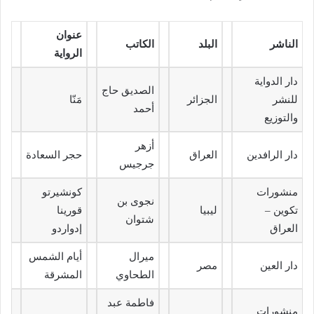
عنوان
الناشر
البلد
الكاتب
الرواية
دار الدواية
الصديق حاج
للنشر
الجزائر
مَنّا
أحمد
والتوزيع
أزهر
دار الرافدين
العراق
حجر السعادة
جرجيس
منشورات
كونشيرتو
نجوى بن
تكوين –
ليبيا
قورينا
شتوان
العراق
إدواردو
ميرال
أيام الشمس
دار العين
مصر
الطحاوي
المشرقة
فاطمة عبد
منشورات