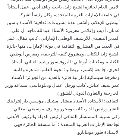
الأمين العام لجائزة الشيخ زايد، باحث وناقد أدبي، عمل أستاذاً
في جامعة الإمارات العربية المتحدة، وكان رئيساً لشركة
أبوظبي للإعلام، وأسّس عدة مشروعات ثقافية؛ الأستاذ
ياسين
عدنان، أديب وإعلامي مغربي؛ الأستاذ عبدالله ماجد آل علي،
المدير التنفيذي للأرشيف الوطني الإماراتي، كاتب مقال، عمل
في العديد من المشاريع الثقافية في دولة الإمارات، منها جائزة
الشيخ زايد للكتاب، ومشروع كلمة للترجمة، ومعرض أبوظبي
للكتاب، ومكتبات أبوظبي؛ البروفيسور رشيد العناني، أستاذ
فخري، جامعة إكستر، بريطانيا؛ نجوم الغانم، شاعرة وكاتبة
ومخرجة سينمائية إماراتية فائزة بالعديد من الجوائز؛ الأستاذ
عمر سيف غباش، كاتب ورجل أعمال ودبلوماسي، مساعد وزير
الخارجية والتعاون الدولي للشؤون
الثقافية؛ الأستاذة الأستاذ ميشال مشبك، مؤسس دار إنترلينك
للنشر ورئيس الدار، كاتب ومحرر وعازف موسيقي؛ معالي
زكي نسيبة، المستشار الثقافي لرئيس الدولة والرئيس الأعلى
لجامعة الإمارات العربية المتحدة ؛ أما منسقة الجائزة فهي
الأستاذة فلور مونتانارو.