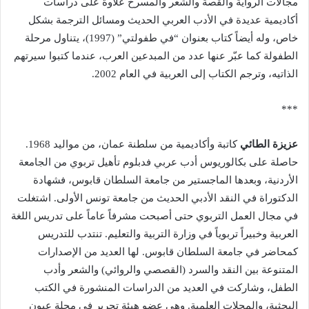
مجالات الرواية والقصة والشعر والمسرح علاوة على دراسات
أكاديمية عديدة في الأدب العربي الحديث ومسائل الترجمة بشكل
خاص، وله أيضاً كتاب بعنوان “في طفولتي” (1997)، يتناول مرحلة
الطفولة كما عبّر عنها عدد من المبدعين العرب، عندما كتبوا سيرتهم
الذاتيه، وترجم الكتاب إلى العربية في العام 2002.
***
عزيزة الطائي
كاتبة وأكاديمية من سلطنة عمان، من مواليد 1968.
حاصلة على بكالوريوس أدب عربي فدبلوم تأهيل تربوي من الجامعة
الأردنية، وبعدها الماجستير من جامعة السلطان قابوس، فشهادة
الدكتوراة في النقد الأدبي الحديث من جامعة تونس الأولى. اشتغلت
في مجال العمل التربوي حتى أصبحت مشرفاً عاماً على تدريس اللغة
العربية وخبيراً تربوياً في وزارة التربية والتعليم. تنتدب للتدريس
كمحاضر في جامعة السلطان قابوس. لها العديد من الإصدارات
المتنوعة بين النقد والسرد (القصصي والروائي) والشعر وأدب
الطفل، وشاركت في العديد من الدراسات المنشورة في الكتب
البحثية، والمجلات العلمية. وهي عضو هيئة تحرير في مجلة عيون