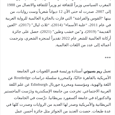
المغرب السياسي وزيراً للثقافة ثم وزيراً للثقافة والاتصال من 1988
إلى 2007. صدرت له حتى الآن 12 ديواناً شعرياً وست روايات، من
بينها “القوس والفراشة” التي فازت بالجائزة العالمية للرواية العربية
في عام 2011، “علبة الأسماء” (2014)، “ثلاث ليال” (2017)، “العين
القديمة” (2019)، و”من خشب وطين” (2021). حصل على جائزة
أركانة العالمية للشعر عام 2022 تقديراً لمنجزه الشعري، وترجمت
أعماله إلى عدد من اللغات العالمية.
***
تعمل
ريم بسيوني
أستاذة ورئيسة قسم اللغويات في الجامعة
الأمريكية بالقاهرة حاليًا، وكمحررة سلسلة دراسات Routledge عن
اللغة والهوية، ومؤسسة ومحررة جورنال Edinburgh عن علم اللغة
العربية الاجتماعي. تخرجت من جامعة الإسكندرية ودَرَست الماجستير
والدكتوراة في جامعة أكسفورد ببريطانيا. درَّست في الجامعات
البريطانية والأمريكية وصدر لها العديد من الروايات وصدرت كلها في
عدة طبعات. حصدت العديد من الجوائز مثل جائزة أحسن عمل