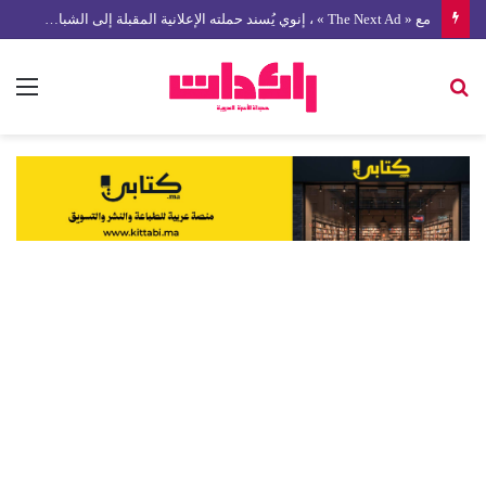
مع « The Next Ad » ، إنوي يُسند حملته الإعلانية المقبلة إلى الشباب المغربي
بحث
الق
عن