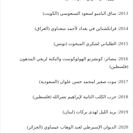
2013: ساق البامبو لسعود السنعوسي (الكويت)
2014: فرانكشتاين في بغداد لأحمد سعداوي (العراق)
2015: الطلياني لشكري المبخوت (تونس)
2016: مصائر: كونشرتو الهولوكوست والنكبة لربعي المدهون
(فلسطين)
2017: موت صغير لمحمد حسن علوان (السعودية)
2018: حرب الكلب الثانية لإبراهيم نصرالله (فلسطين)
2019: بريد الليل لهدى بركات (لبنان)
2020: الديوان الإسبرطي لعبد الوهاب عيساوي (الجزائر)