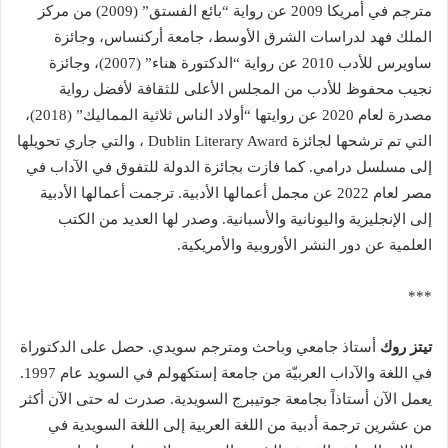
مترجم في أمريكا 2009 عن رواية “بائع الفستق” (2009) من مركز
الملك فهد
لدراسات الشرق الأوسط، جامعة أركنساس، وجائزة
ساويرس للأدب 2010 عن رواية “الدكتورة هناء” (2007)، وجائزة
نجيب محفوظ للأدب من المجلس الأعلى للثقافة لأفضل رواية
مصدرة لعام 2020 عن روايتها “أولاد الناس ثلاثية المماليك” (2018)،
التي تم ترشحها لجائزة Dublin Literary Award ، والتي جاري تحويلها
إلى مسلسل درامي. كما فازت بجائزة الدولة للتفوق في الآداب في
مصر لعام 2022 عن مجمل أعمالها الأدبية. ترجمت أعمالها الأدبية
إلى الإنجليزية واليونانية والأسبانية. وصدر لها العديد من الكتب
العلمية عن دور النشر الأوروبية والأمريكية.
***
تيتز روك
أستاذ جامعي وباحث ومترجم سويدي. حصل على الدكتوراة
في اللغة والآداب العربيّة من جامعة إستكهولم في السويد عام 1997.
يعمل الآن أستاذاً بجامعة جوتيبرج السويدية. صدرت له حتى الآن أكثر
من عشرين ترجمة أدبية من اللغة العربية إلى اللغة السويدية في