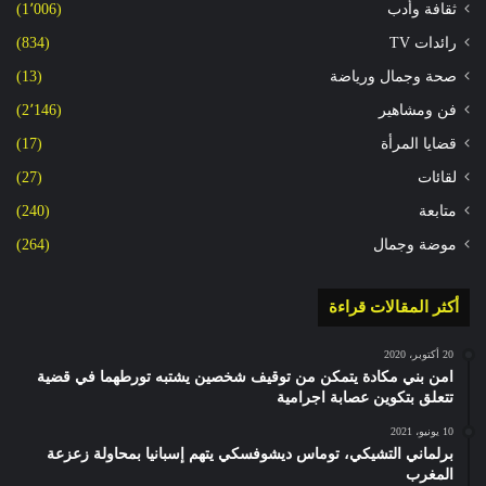
ثقافة وأدب
(1٬006)
رائدات TV
(834)
صحة وجمال ورياضة
(13)
فن ومشاهير
(2٬146)
قضايا المرأة
(17)
لقائات
(27)
متابعة
(240)
موضة وجمال
(264)
أكثر المقالات قراءة
20 أكتوبر، 2020
امن بني مكادة يتمكن من توقيف شخصين يشتبه تورطهما في قضية
تتعلق بتكوين عصابة اجرامية
10 يونيو، 2021
برلماني التشيكي، توماس ديشوفسكي يتهم إسبانيا بمحاولة زعزعة
المغرب