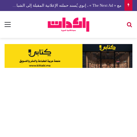
مع « The Next Ad » ، إنوي يُسند حملته الإعلانية المقبلة إلى الشباب المغربي
بحث
الق
عن