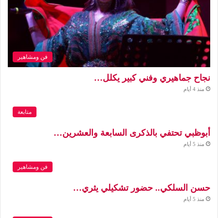
فن ومشاهير
نجاح جماهيري وفني كبير يكلل…
منذ 4 أيام
متابعة
أبوظبي تحتفي بالذكرى السابعة والعشرين…
منذ 5 أيام
فن ومشاهير
حسن السلكي.. حضور تشكيلي يثري…
منذ 5 أيام