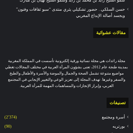
سمو الشيخ زايد بن محمد بن زايد وسمو الشيخ نهيان بن مبارك
حسن السلكي.. حضور تشكيلي يثري منتدى “سبو ثقافات وفنون”
ويجسد أصالة الإبداع المغربي
مقالات عشوائية
مجلة رائدات هي مجلة نسائية ورقية إلكترونية تأسست في المملكة المغربية
بمدينة طنجة عام 2012، تعنى بشؤون المرأة العربية في مختلف المجالات.تغطي
مواضيع متنوعة تشمل الصحة والجمال والموضة والأسرة والأطفال والطبخ
والسفر وغيرها. تهدف المجلة إلى تعزيز الوعي والتغيير الإيجابي في المجتمع
العربي، وإبراز الإنجازات والمساهمات المهمة للمرأة العربية.
تصنيفات
أسرة ومجتمع
(2٬374)
بورتريه
(90)