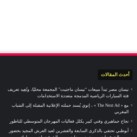
أحدث المقالات
نيسان مصر تبدأ مبيعات “نيسان ماجنيت” المجمعة محليًا، وتُعِيد تعريف
فئة السيارات الرياضية المدمجة متعددة الاستخدامات
مع « The Next Ad » ، إنوي يُسند حملته الإعلانية المقبلة إلى الشباب
المغربي
نجاح جماهيري وفني كبير يكلل فعاليات المهرجان المتوسطي للناظور
أبوظبي تحتفي بالذكرى السابعة والعشرين لعيد العرش المجيد بحضور