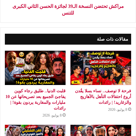
مراكش تحتضن النسخة الـ39 لجائزة الحسن الثاني الكبرى
للتنس
مقالات ذات صلة
فرحة لا توصف.. نساء بسلا يقُدن
قلبت الدنيا.. طليق رجاء كوين
أروع احتفالات التأهل بالأهازيج
يفاجئ الجميع بعد تصريحاتها عن 10
والزغاريد! | رائدات
مليارات والمغاربة يردون بقوة! |
رائدات
8 يوليو، 2026
8 يوليو، 2026