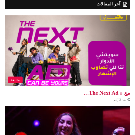
آخر المقالات
متابعة
مع « The Next Ad…
منذ 3 أيام