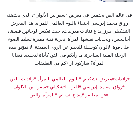
في عالم الفن يجتمعن في معرض “سفر بين الألوان”، الذي يحتضنه
رواق محمد إدريسي احتفاءً باليوم العالمي للمرأة. هذا المعرض
التشكيلي يبرز إبداع فنانات مغربيات، حيث تعكس لوحاتهن قصصًا،
أحاسيس، وتحديات تعيشها المرأة. تجربة فنية مميزة تسلط الضوء
على قوة الألوان كوسيلة للتعبير عن الرؤى العميقة. لا تفوّتوا هذه
الرحلة الفنية الساحرة. ما رأيكم في الفن كأداة لتجسيد قضايا
المرأة؟ شاركونا آراءكم في التعليقات.
#رائدات
#معرض_تشكيلي
#اليوم_العالمي_للمرأة
#رائدات_الفن
#رواق_محمد_إدريسي
#الفن_التشكيلي
#سفر_بين_الألوان
#فن_معاصر
#إبداع_نسائي
#المرأة_والفن
==============================