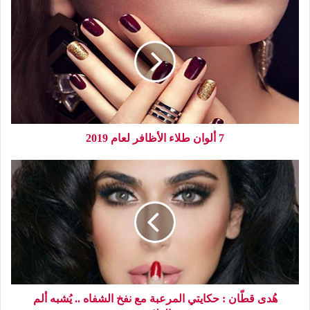
7 ألوان طلاء الأظافر لعام 2019
هُدى قطّان : حكايتي المرعبة مع نفخ الشفاه .. يُشبه ألم