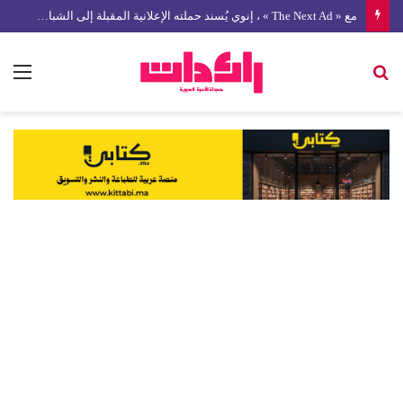
مع « The Next Ad » ، إنوي يُسند حملته الإعلانية المقبلة إلى الشباب المغربي
بحث
الق
عن