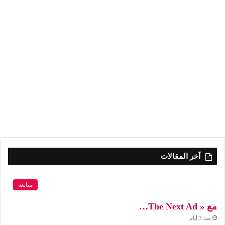
آخر المقالات
متابعة
مع « The Next Ad…
منذ 3 أيام