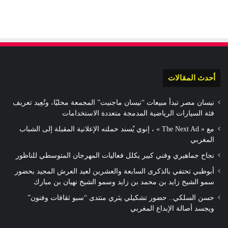
أحدث المقالات
نيسان مصر تبدأ مبيعات “نيسان ماجنيت” المجمعة محليًا، وتُعِيد تعريف
فئة السيارات الرياضية المدمجة متعددة الاستخدامات
مع « The Next Ad » ، إنوي يُسند حملته الإعلانية المقبلة إلى الشباب
المغربي
نجاح جماهيري وفني كبير يكلل فعاليات المهرجان المتوسطي للناظور
أبوظبي تحتفي بالذكرى السابعة والعشرين لعيد العرش المجيد بحضور
سمو الشيخ زايد بن محمد بن زايد وسمو الشيخ نهيان بن مبارك
حسن السلكي.. حضور تشكيلي يثري منتدى “سبو ثقافات وفنون”
ويجسد أصالة الإبداع المغربي