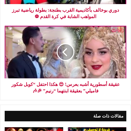
دوري بوخالف بأكاديمية القرب بطنجة: بطولة رياضية تبرز
المواهب الشابة في كرة القدم ⚽
عقيقة أسطورية أشبه بعرس! 😍 هكذا احتفل “كوبل شكور
فاميلي” بعقيقة ابنتهما “رنيم” 🎉🎶
مقالات ذات صلة