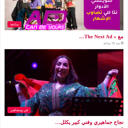
متابعة
مع « The Next Ad…
منذ 18 ساعة
فن ومشاهير
نجاح جماهيري وفني كبير يكلل…