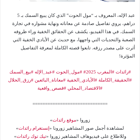
عبد الإله، المعروف بـ “مول الحوت” الذي كان يبيع السمك بـ 5
دراهم، يروي تفاصيل صادمة عن معاناته ونهاية مشواره في تجارة
السمك. في هذا الفيديو، يكشف عن الحقائق الخفية وراء ظروفه
الصعبة والتحديات التي واجهها، مع حديث عن الأيادي الخفية التي
أثرت على مصدر رزقه. تابعوا قصته الكاملة لمعرفة التفاصيل
المؤثرة!
#رائدات
#المغرب
#2025
#مول_الحوت
#عبد_الإله
#بيع_السمك
#الحقيقة_الكاملة
#الأيادي_الخفية
#معاناة_البائعين
#رزق_الحلال
#الاقتصاد_المحلي
#قصص_واقعية
==============================
زوروا «
موقع رائدات
»
لمشاهدة أجمل صور المشاهير زورونا «
إنستغرام رائدات
»
وللاطلاع على فيديوهاف المشاهير زوروا «
تيك توك رائدات
»