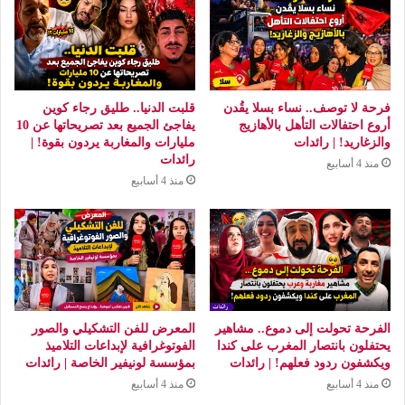
فرحة لا توصف.. نساء بسلا يقُدن
قلبت الدنيا.. طليق رجاء كوين
أروع احتفالات التأهل بالأهازيج
يفاجئ الجميع بعد تصريحاتها عن 10
والزغاريد! | رائدات
مليارات والمغاربة يردون بقوة! |
رائدات
منذ 4 أسابيع
منذ 4 أسابيع
الفرحة تحولت إلى دموع.. مشاهير
المعرض للفن التشكيلي والصور
يحتفلون بانتصار المغرب على كندا
الفوتوغرافية لإبداعات التلاميذ
ويكشفون ردود فعلهم! | رائدات
بمؤسسة لونيفير الخاصة | رائدات
منذ 4 أسابيع
منذ 4 أسابيع