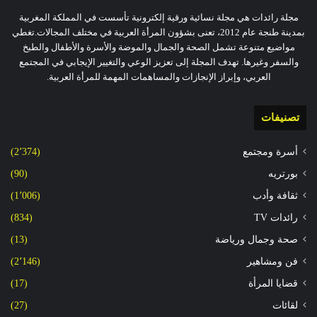
مجلة رائدات هي مجلة نسائية ورقية إلكترونية تأسست في المملكة المغربية
بمدينة طنجة عام 2012، تعنى بشؤون المرأة العربية في مختلف المجالات.تغطي
مواضيع متنوعة تشمل الصحة والجمال والموضة والأسرة والأطفال والطبخ
والسفر وغيرها. تهدف المجلة إلى تعزيز الوعي والتغيير الإيجابي في المجتمع
العربي، وإبراز الإنجازات والمساهمات المهمة للمرأة العربية.
تصنيفات
أسرة ومجتمع
(2٬374)
بورتريه
(90)
ثقافة وأدب
(1٬006)
رائدات TV
(834)
صحة وجمال ورياضة
(13)
فن ومشاهير
(2٬146)
قضايا المرأة
(17)
لقائات
(27)