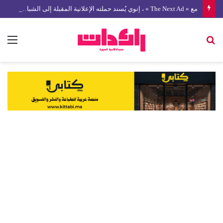
مع « The Next Ad » ، إنوي يُسند حملته الإعلانية المقبلة إلى الشباب المغربي
بحث
الق
عن