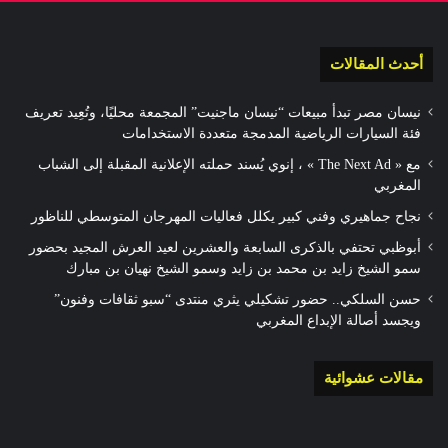
أحدث المقالات
نيسان مصر تبدأ مبيعات “نيسان ماجنيت” المجمعة محليًا، وتُعِيد تعريف
فئة السيارات الرياضية المدمجة متعددة الاستخدامات
مع « The Next Ad » ، إنوي يُسند حملته الإعلانية المقبلة إلى الشباب
المغربي
نجاح جماهيري وفني كبير يكلل فعاليات المهرجان المتوسطي للناظور
أبوظبي تحتفي بالذكرى السابعة والعشرين لعيد العرش المجيد بحضور
سمو الشيخ زايد بن محمد بن زايد وسمو الشيخ نهيان بن مبارك
حسن السلكي.. حضور تشكيلي يثري منتدى “سبو ثقافات وفنون”
ويجسد أصالة الإبداع المغربي
مقالات عشوائية