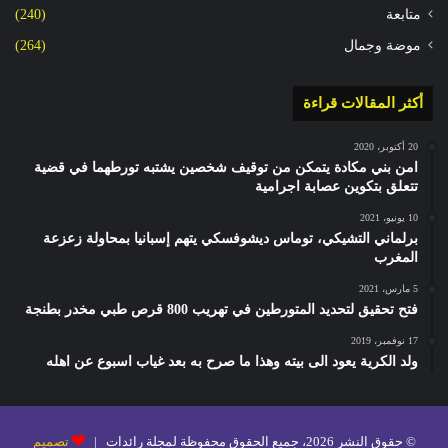
متابعة
(240)
موضة وجمال
(264)
أكثر المقالات قراءة
20 أكتوبر، 2020
امن بني مكادة يتمكن من توقيف شخصين يشتبه تورطهما في قضية
تتعلق بتكوين عصابة اجرامية
10 يونيو، 2021
برلماني التشيكي، توماس ديشوفسكي يتهم إسبانيا بمحاولة زعزعة
المغرب
5 مارس، 2021
فتح تحقيق لتحديد المتورطين في تهريب 800 قرص طبي مخدر بطنجة
17 نوفمبر، 2019
ولد الكرية يعود الى بيته وهذا ما صرح به بعد غياب اسبوع عن اهله
© حقوق النشر 2026، جميع الحقوق محفوظة لمجلة رائدات |
تصميم