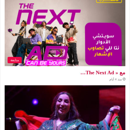
متابعة
مع « The Next Ad…
منذ 4 أيام