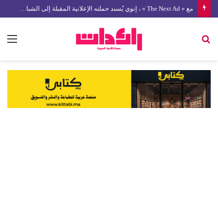
مع « The Next Ad » ، إنوي يُسند حملته الإعلانية المقبلة إلى الشباب المغربي
بحث
الق
عن