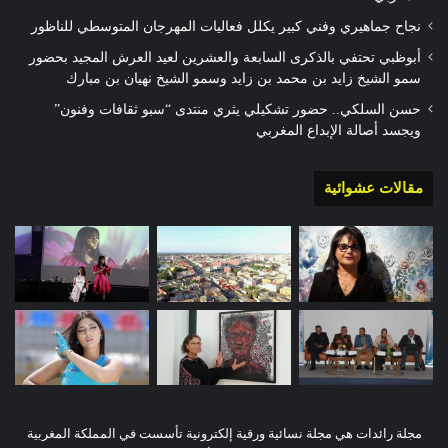
نجاح جماهيري وفني كبير يكلل فعاليات المهرجان المتوسطي للناظور
أبوظبي تحتفي بالذكرى السابعة والعشرين لعيد العرش المجيد بحضور
سمو الشيخ زايد بن محمد بن زايد وسمو الشيخ نهيان بن مبارك
حسن السلكي.. حضور تشكيلي يثري منتدى “سبو ثقافات وفنون”
ويجسد أصالة الإبداع المغربي
مقالات عشوائية
مجلة رائدات هي مجلة نسائية ورقية إلكترونية تأسست في المملكة المغربية