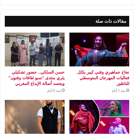
مقالات ذات صلة
نجاح جماهيري وفني كبير يكلل
حسن السلكي.. حضور تشكيلي
فعاليات المهرجان المتوسطي
يثري منتدى “سبو ثقافات وفنون”
للناظور
ويجسد أصالة الإبداع المغربي
منذ 5 أيام
منذ 6 أيام