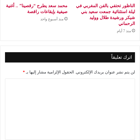
الناظور تحتفي بالفن المغربي في
محمد سعد يطرح “رقصينا” .. أغنية
ليلة استثنائية جمعت سعيد بني
صيفية بإيقاعات راقصة
شيكر ورشيدة طلال ووليد
منذ أسبوع واحد
الرحماني
منذ 7 أيام
اترك تعليقاً
لن يتم نشر عنوان بريدك الإلكتروني.
الحقول الإلزامية مشار إليها بـ
*
ا
ل
ت
ع
ل
ي
ق