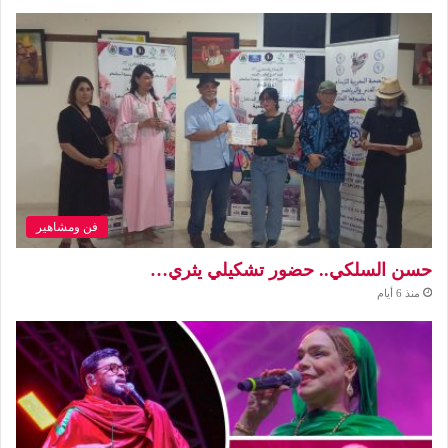
فن ومشاهير
حسن السلكي.. حضور تشكيلي يثري…
منذ 6 أيام