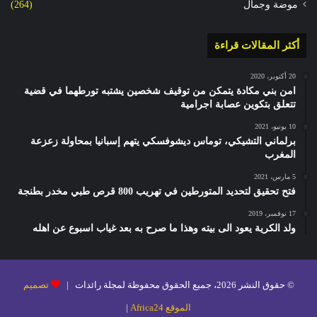
موضة وجمال
(264)
أكثر المقالات قراءة
20 أكتوبر، 2020
امن بني مكادة يتمكن من توقيف شخصين يشتبه تورطهما في قضية
تتعلق بتكوين عصابة اجرامية
10 يونيو، 2021
برلماني التشيكي، توماس ديشوفسكي يتهم إسبانيا بمحاولة زعزعة
المغرب
5 مارس، 2021
فتح تحقيق لتحديد المتورطين في تهريب 800 قرص طبي مخدر بطنجة
17 نوفمبر، 2019
ولد الكرية يعود الى بيته وهذا ما صرح به بعد غياب اسبوع عن اهله
© حقوق النشر 2026، جميع الحقوق محفوظة لمجلة رائدات |
تصميم
الموقع Africa24
|