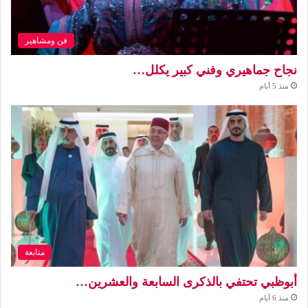
فن ومشاهير
نجاح جماهيري وفني كبير يكلل…
منذ 5 أيام
متابعة
أبوظبي تحتفي بالذكرى السابعة والعشرين…
منذ 6 أيام