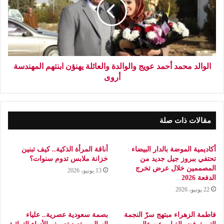
الوالد محمد أحمد عويج والوالدة والعائلة يهنؤن ابنتهم المهندسة
أروى
مقالات ذات صلة
أكاديمية الموضة بالدار البيضاء
أناقة المرأة الذكية.. كيف تبنين
تحتفي ببروز جيل جديد من
خزانة ملابس تدوم سنوات؟
المصممين خلال عرض تخرج
13 يونيو، 2026
الدفعة 2026
22 يونيو، 2026
فاطمة الزهراء مبتهج سرّ النجمة
بصمة سعودية عصرية.. علياء