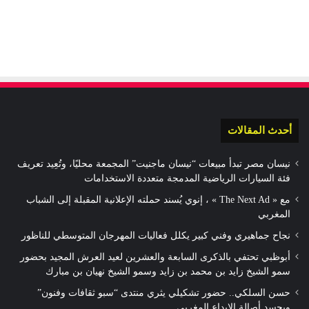
أحدث المقالات
نيسان مصر تبدأ مبيعات “نيسان ماجنيت” المجمعة محليًا، وتُعِيد تعريف
فئة السيارات الرياضية المدمجة متعددة الاستخدامات
مع « The Next Ad » ، إنوي يُسند حملته الإعلانية المقبلة إلى الشباب
المغربي
نجاح جماهيري وفني كبير يكلل فعاليات المهرجان المتوسطي للناظور
أبوظبي تحتفي بالذكرى السابعة والعشرين لعيد العرش المجيد بحضور
سمو الشيخ زايد بن محمد بن زايد وسمو الشيخ نهيان بن مبارك
حسن السلكي.. حضور تشكيلي يثري منتدى “سبو ثقافات وفنون”
ويجسد أصالة الإبداع المغربي