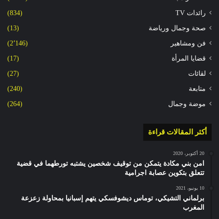
رائدات TV
(834)
صحة وجمال ورياضة
(13)
فن ومشاهير
(2٬146)
قضايا المرأة
(17)
لقائات
(27)
متابعة
(240)
موضة وجمال
(264)
أكثر المقالات قراءة
20 أكتوبر، 2020
امن بني مكادة يتمكن من توقيف شخصين يشتبه تورطهما في قضية
تتعلق بتكوين عصابة اجرامية
10 يونيو، 2021
برلماني التشيكي، توماس ديشوفسكي يتهم إسبانيا بمحاولة زعزعة
المغرب