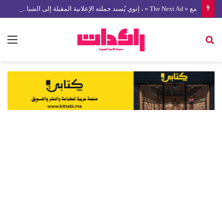
مع « The Next Ad » ، إنوي يُسند حملته الإعلانية المقبلة إلى الشباب المغربي
بحث
الق
عن