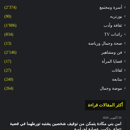
أسرة ومجتمع
(2٬374)
بورتريه
(90)
ثقافة وأدب
(1٬006)
رائدات TV
(834)
صحة وجمال ورياضة
(13)
فن ومشاهير
(2٬146)
قضايا المرأة
(17)
لقائات
(27)
متابعة
(240)
موضة وجمال
(264)
أكثر المقالات قراءة
20 أكتوبر، 2020
امن بني مكادة يتمكن من توقيف شخصين يشتبه تورطهما في قضية
تتعلق بتكوين عصابة اجرامية