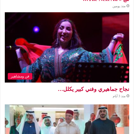
منذ يومين
فن ومشاهير
نجاح جماهيري وفني كبير يكلل…
منذ 3 أيام