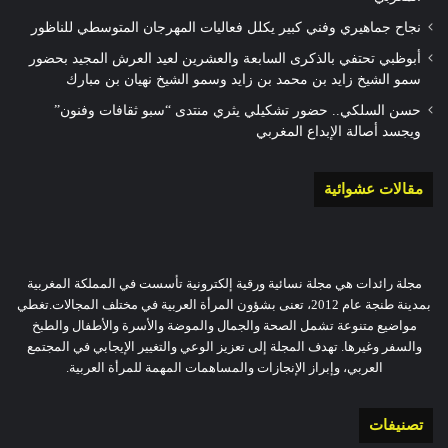
نجاح جماهيري وفني كبير يكلل فعاليات المهرجان المتوسطي للناظور
أبوظبي تحتفي بالذكرى السابعة والعشرين لعيد العرش المجيد بحضور
سمو الشيخ زايد بن محمد بن زايد وسمو الشيخ نهيان بن مبارك
حسن السلكي.. حضور تشكيلي يثري منتدى “سبو ثقافات وفنون”
ويجسد أصالة الإبداع المغربي
مقالات عشوائية
مجلة رائدات هي مجلة نسائية ورقية إلكترونية تأسست في المملكة المغربية
بمدينة طنجة عام 2012، تعنى بشؤون المرأة العربية في مختلف المجالات.تغطي
مواضيع متنوعة تشمل الصحة والجمال والموضة والأسرة والأطفال والطبخ
والسفر وغيرها. تهدف المجلة إلى تعزيز الوعي والتغيير الإيجابي في المجتمع
العربي، وإبراز الإنجازات والمساهمات المهمة للمرأة العربية.
تصنيفات