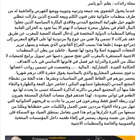
مجلة رائدات : بقلم :أبو ياسر
عندما يتحول الشفوي بعد جمعه وترتيبه وتبويبه ووضع الفهرس والحاشية له من
طرف منظمات حكواتية تتقن فنون الكلم وبيعه للسدج الذين مازالت تنطلي
عليهم حيل طهرانية المجتمع المدني وفاقدي البكارة السياسية الذين جعلوا
المال العام في متناول سحرة جمعيات لا تهتم الا بما تجود به الخزائن العامة
ومافيا المنظمات الدولية المختصة في إدخال العملة الصعبة للمغرب عن طريق
عقد شركات لا تسمن ولا تغني من جوع ولا مردودية لها على الواقع المغربي إلى
(مراجع مهمة ) طبعا هذا بسبب الفراغ القانوني الذي يعيشه و يسهل تبرير
النفقات المنهوبة اصلا ولا وجود لها تفصيلا . خاطئ من يظن ان المنظمات
الاجنبية المستقرة بالمغرب التي تفتح صنبور دعمها عبر تمويل برامج لجمعيات لا
تملك من الخبرة والدراية غير فصل في قانونها الاساسي في باب الاهداف .
الحكامة الجيدة . التشاركية . المالية ….. وتخصصت في تسمين رواتب اعضائها
بدعوى منسقي المشاريع والذي بالمناسبة يفوق عشرة الاف درهم شهريا .
ينحصر دورهم في التقاط الصور في المناسبات ونشرها ، هذه الفئة من نشطاء
المجتع المدني (كينشطوا حسابهم البنكي ) تحاضر حول العفة والطهارة والنقاء
ظنا منها أن المجتمع المغربي داكرته كداكرة السمكة تنسى ما يحدث لها مع
الطعم في ثواني معدودة ، لهذا تجدهم فوق منصات الفنادق المصنفة يغيرون
لون ربطة العنق فقط ويشرعون في تمرير ما جادت به قريحتهم الحكواتية التي
تنهل من وعاء الخواء مرددين نفس الجمل والكلمات حتى حفظناها ومللنا من
سمعها من كثرة تكرارها ورغم هذا فمن يتعامل بمنطق الصياد مع السمكة فلن
يخجل من نفسه وسوف يستمر في إلقاء طعمه داخل المؤسسات المنتخبة
والعمومية والخاصة والمنظمات الاجنبية