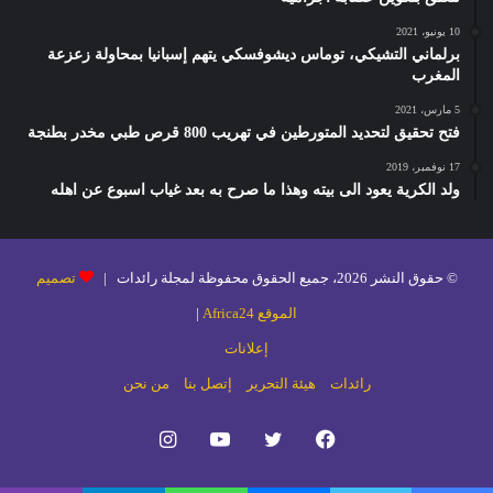
10 يونيو، 2021
برلماني التشيكي، توماس ديشوفسكي يتهم إسبانيا بمحاولة زعزعة
المغرب
5 مارس، 2021
فتح تحقيق لتحديد المتورطين في تهريب 800 قرص طبي مخدر بطنجة
17 نوفمبر، 2019
ولد الكرية يعود الى بيته وهذا ما صرح به بعد غياب اسبوع عن اهله
© حقوق النشر 2026، جميع الحقوق محفوظة لمجلة رائدات |
تصميم
الموقع Africa24
|
إعلانات
رائدات
هيئة التحرير
إتصل بنا
من نحن
فيسبوك
تويتر
يوتيوب
انستقرام