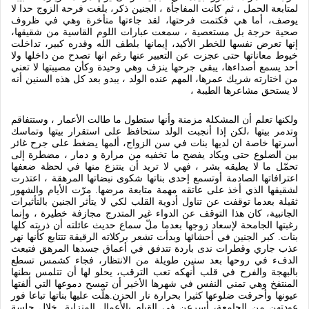
لمتابعة الحمل ، ثم كانت المفاجأة ، الجنين ذكر، بلغت فرحة الزوج حدا لا
يوصف، أما هي فكتمت فرحتها، لقد جاءتها متأخرة وهي في ظروف
صحية حرجة بل مستعصية ، سمعت عبارات اللوم القاسية من شقيقها،
إنها تعرض نفسها للخطر الأكيد، إيمانها بلطف الله وقدره كبير، تداخلت
خيوط معاناتها حتى عجزت عن التعبير عنها رغم انها تصدح من داخلها ولا
أحد يسمع أصداءها، يبقى جرحها ينزف وهي وحيدة وكأن مصيبتها لا تعني
من اختارته شريك عمرها، المهم عنده الولد ، يبدو بعد كل هذه السنين أنه
لا يستحق مشاعرها الطيبة ،
ولكنها تعلم أن المشكلة مزمنة وأنها ستطول ما طالت الأعمار ، وستتفاقم
وتدمر بيتها ،لكن إذا أنجبت الولد ستحافظ على استقرار بيتها وتماسك
أسرتها خاصة ان لديها بنات في سن الزواج، ألمها يضغط على جرح غائر
بين الضلوع حتى ويكاد يفضح ما تخفيه من مرارة و دمار ، مضطرة إلى
تحمّل ما لا يطيقه بشر ، فهي لا تريد أن ينتزع منها في لحظة ضعفها
اعترافاتها الصادمة أوتسمع إحدى بناتها شكوى نبضاتها المرهقة ، اعتذرت
لشقيقها الذي أخذ على عاتقه مهمة متابعة مرضها
.
مرّت الأيام والشهور
ثقيلة بعدما توقفت عن تناول أدوية القلب لكي لا يتأثر الجنين بالتأثيرات
الجانبية، كان هذا التوقف عن الدواء غير المتدرج مجازفة خطيرة ، وإنما
رغبتها الجامحة لإسعاد زوجها بعدما ملّ سماع حديث عائلته أن ذريته كلها
بنات
.
كبر الجنين في أحشائها وبدأت تشعر بركلاته الرقيقة تتتابع كأنها نهر
عذب جاري وقطرات ندى باردة تتدفق في أعماق جسدها المرهق فتبعث
الدفء في روحها بعد سنين طويلة من الانتظار، فجاء كشمس تسطع
بالبهجة والفرح في قلب أنهكه تعب الترقب، يحلو لها أن تتلمس بطنها
المنتفخ وهي تمني النفس في شهرها الأخير أن تمسح دموعها التي ألفتها
عيونها وأحرقت ضلوعها كثيرا بحرارة نار الحزن
.
هلّت عليها بناتها تباعا فور
عودتهن من الجامعة، أسرعن في القيام بالأعمال المنزلية
.
خلال جلسة