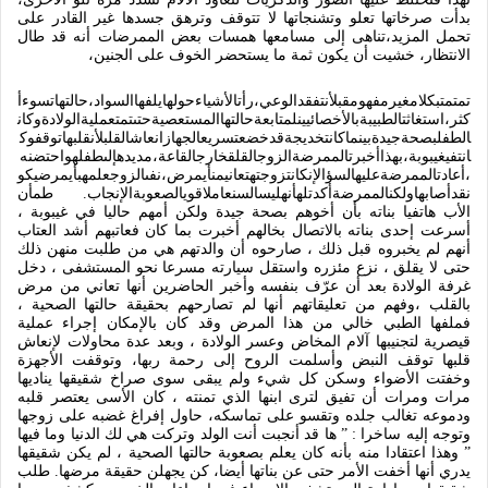
بدأت صرخاتها تعلو وتشنجاتها لا تتوقف وترهق جسدها غير القادر على
تحمل المزيد،تناهى إلى مسامعها همسات بعض الممرضات أنه قد طال
الانتظار، خشيت أن يكون ثمة ما يستحضر الخوف على الجنين،
تمتمتبكلامغيرمفهومقبلأنتفقدالوعي،رأتالأشياءحولهايلفهاالسواد،حالتهاتسوءأ
كثر،استغاثتالطبيبةبالأخصائيينلمتابعةحالتهاالمستعصيةحتىتمتعمليةالولادةوكان
الطفلبصحةجيدةبينماكانتخديجةقدخضعتسريعالجهازانعاشالقلبلأنقلبهاتوقفوك
انتفيغيبوبة،بهذاأخبرتالممرضةالزوجالقلقخارجالقاعة،مديدهإلىطفلهواحتضنه
،أعادتالممرضةعليهالسؤالإنكانتزوجتهتعانيمنأيمرض،نفىالزوجعلمهبأيمرضيكو
نقدأصابهاولكنالممرضةأكدتلهأنهليسالسنعاملاقويالصعوبةالإنجاب
.
طمأن
الأب هاتفيا بناته بأن أخوهم بصحة جيدة ولكن أمهم حاليا في غيبوبة ،
أسرعت إحدى بناته بالاتصال بخالهم أخبرت بما كان فعاتبهم أشد العتاب
أنهم لم يخبروه قبل ذلك ، صارحوه أن والدتهم هي من طلبت منهن ذلك
حتى لا يقلق ، نزع مئزره واستقل سيارته مسرعا نحو المستشفى ، دخل
غرفة الولادة بعد أن عرّف بنفسه وأخبر الحاضرين أنها تعاني من مرض
بالقلب ،وفهم من تعليقاتهم أنها لم تصارحهم بحقيقة حالتها الصحية ،
فملفها الطبي خالي من هذا المرض وقد كان بالإمكان إجراء عملية
قيصرية لتجنيبها آلام المخاض وعسر الولادة ، وبعد عدة محاولات لإنعاش
قلبها توقف النبض وأسلمت الروح إلى رحمة ربها، وتوقفت الأجهزة
وخفتت الأضواء وسكن كل شيء ولم يبقى سوى صراخ شقيقها يناديها
مرات ومرات أن تفيق لترى ابنها الذي تمنته ، كان الأسى يعتصر قلبه
ودموعه تغالب جلده وتقسو على تماسكه، حاول إفراغ غضبه على زوجها
وتوجه إليه ساخرا
: ”
ها قد أنجبت أنت الولد وتركت هي لك الدنيا وما فيها
”
وهذا اعتقادا منه بأنه كان يعلم بصعوبة حالتها الصحية ، لم يكن شقيقها
يدري أنها أخفت الأمر حتى عن بناتها أيضا، كن يجهلن حقيقة مرضها
.
طلب