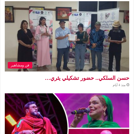
فن ومشاهير
حسن السلكي.. حضور تشكيلي يثري…
منذ 4 أيام