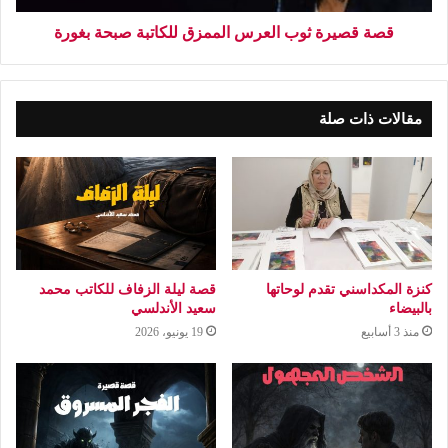
قصة قصيرة ثوب العرس الممزق للكاتبة صبحة بغورة
مقالات ذات صلة
كنزة المكداسني تقدم لوحاتها
قصة ليلة الزفاف للكاتب محمد
بالبيضاء
سعيد الأندلسي
منذ 3 أسابيع
19 يونيو، 2026