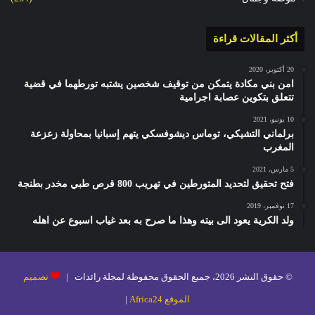
أكثر المقالات قراءة
20 أكتوبر، 2020
امن بني مكادة يتمكن من توقيف شخصين يشتبه تورطهما في قضية
تتعلق بتكوين عصابة اجرامية
10 يونيو، 2021
برلماني التشيكي، توماس ديشوفسكي يتهم إسبانيا بمحاولة زعزعة
المغرب
5 مارس، 2021
فتح تحقيق لتحديد المتورطين في تهريب 800 قرص طبي مخدر بطنجة
17 نوفمبر، 2019
ولد الكرية يعود الى بيته وهذا ما صرح به بعد غياب اسبوع عن اهله
© حقوق النشر 2026، جميع الحقوق محفوظة لمجلة رائدات |
تصميم
الموقع Africa24
|