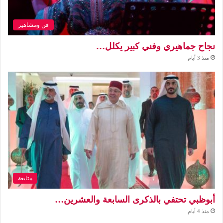
فن ومشاهير
نجاح جماهيري وفني كبير يكلل…
منذ 3 أيام
متابعة
أبوظبي تحتفي بالذكرى السابعة والعشرين…
منذ 4 أيام