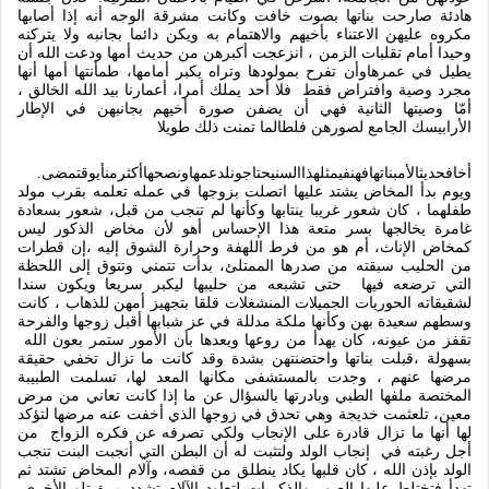
هادئة صارحت بناتها بصوت خافت وكانت مشرقة الوجه أنه إذا أصابها
مكروه عليهن الاعتناء بأخيهم والاهتمام به ويكن دائما بجانبه ولا يتركنه
وحيدا أمام تقلبات الزمن ، انزعجت أكبرهن من حديث أمها ودعت الله أن
يطيل في عمرهاوأن تفرح بمولودها وتراه يكبر أمامها، طمأنتها أمها أنها
مجرد وصية وافتراض فقط
فلا أحد يملك أمرا، أعمارنا بيد الله الخالق ،
أمّا وصيتها الثانية فهي أن يضفن صورة أخيهم بجانبهن في الإطار
الأرابيسك الجامع لصورهن فلطالما تمنت ذلك طويلا
أخافحديثالأمبناتهافهنفيمثلهذاالسنيحتاجونلدعمهاونصحهاأكثرمنأيوقتمضى
.
ويوم بدأ المخاض يشتد عليها اتصلت بزوجها في عمله تعلمه بقرب مولد
طفلهما ، كان شعور غريبا ينتابها وكأنها لم تنجب من قبل، شعور بسعادة
غامرة يخالجها بسر متعة هذا الإحساس أهو لأن مخاض الذكور ليس
كمخاض الإناث، أم هو من فرط اللهفة وحرارة الشوق إليه ،إن قطرات
من الحليب سبقته من صدرها الممتلئ، بدأت تتمني وتتوق إلى اللحظة
التي ترضعه فيها
حتى تشبعه من حليبها ليكبر سريعا ويكون سندا
لشقيقاته الحوريات الجميلات المنشغلات قلقا بتجهيز أمهن للذهاب ، كانت
وسطهم سعيدة بهن وكأنها ملكة مدللة في عز شبابها أقبل زوجها والفرحة
تقفز من عيونه، كان يهدأ من روعها ويعدها بأن الأمور ستمر بعون الله
بسهولة ،قبلت بناتها واحتضنتهن بشدة وقد كانت ما تزال تخفي حقيقة
مرضها عنهم ، وجدت بالمستشفى مكانها المعد لها، تسلمت الطبيبة
المختصة ملفها الطبي وبادرتها بالسؤال عن ما إذا كانت تعاني من مرض
معين، تلعثمت خديجة وهي تحدق في زوجها الذي أخفت عنه مرضها لتؤكد
لها أنها ما تزال قادرة على الإنجاب ولكي تصرفه عن فكره الزواج
من
أجل رغبته في
إنجاب الولد ولتثبت له أن البطن التي أنجبت البنت تنجب
الولد بإذن الله ، كان قلبها يكاد ينطلق من قفصه، وآلام المخاض تشتد ثم
تهدأ فتختلط عليها الصور والذكريات لتعاود الآلام تشدد مرة تلو الأخرى،