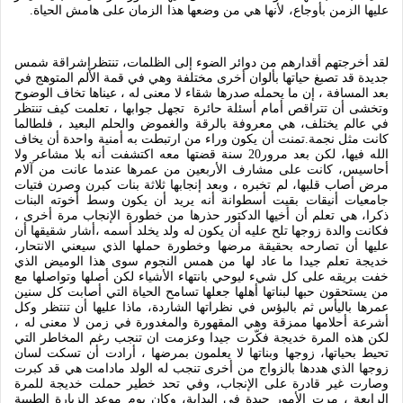
عليها الزمن بأوجاع، لأنها هي من وضعها هذا الزمان على هامش الحياة
.
لقد أخرجتهم أقدارهم من دوائر الضوء إلى الظلمات، تنتظرإشراقة شمس
جديدة قد تصبغ حياتها بألوان أخرى مختلفة وهي في قمة الألم المتوهج في
بعد المسافة ، إن ما يحمله صدرها شقاء لا معنى له ، عيناها تخاف الوضوح
وتخشى أن تتراقص أمام أسئلة حائرة
تجهل جوابها ، تعلمت كيف تنتظر
في عالم يختلف، هي معروفة بالرقة والغموض والحلم البعيد ، فلطالما
كانت مثل نجمة
.
تمنت أن يكون وراء من ارتبطت به أمنية واحدة أن يخاف
الله فيها، لكن بعد مرور
20
سنة قضتها معه اكتشفت أنه بلا مشاعر ولا
أحاسيس، كانت على مشارف الأربعين من عمرها عندما عانت من آلام
مرض أصاب قلبها، لم تخبره ، وبعد إنجابها ثلاثة بنات كبرن وصرن فتيات
جامعيات أنيقات بقيت أسطوانة أنه يريد أن يكون وسط أخوته البنات
ذكرا، هي تعلم أن أخيها الدكتور حذرها من خطورة الإنجاب مرة أخرى ،
فكانت والدة زوجها تلح عليه أن يكون له ولد يخلد أسمه ،أشار شقيقها أن
عليها أن تصارحه بحقيقة مرضها وخطورة حملها الذي سيعني الانتحار،
خديجة تعلم جيدا ما عاد لها من همس النجوم سوى هذا الوميض الذي
خفت بريقه على كل شيء ليوحي بانتهاء الأشياء لكن أصلها وتواصلها مع
من يستحقون حبها لبناتها أهلها جعلها تسامح الحياة التي أصابت كل سنين
عمرها باليأس ثم بالبؤس في نظراتها الشاردة، ماذا عليها أن تنتظر وكل
أشرعة أحلامها ممزقة وهي المقهورة والمغدورة في زمن لا معنى له ،
لكن هذه المرة خديجة فكّرت جيدا وعزمت ان تنجب رغم المخاطر التي
تحيط بحياتها، زوجها وبناتها لا يعلمون بمرضها ، أرادت أن تسكت لسان
زوجها الذي هددها بالزواج من أخرى تنجب له الولد مادامت هي قد كبرت
وصارت غير قادرة على الإنجاب، وفي تحد خطير حملت خديجة للمرة
الرابعة ، مرت الأمور جيدة في البداية، وكان يوم موعد الزيارة الطبيبة