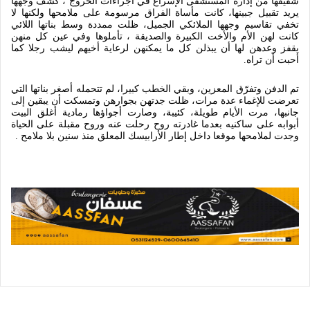
شقيقها من إدارة المستشفى الإسراع في اجراءات الخروج ، كشف وجهها
يريد تقبيل جبينها، كانت مأساة الفراق مرسومة على ملامحها ولكنها لا
تخفي تقاسيم وجهها الملائكي الجميل، ظلت ممددة وسط بناتها اللائي
كانت لهن الأم والأخت الكبيرة والصديقة ، تأملوها وفي عين كل منهن
يقفز وعدهن لها أن يبذلن كل ما يمكنهن لرعاية أخيهم ليشب رجلا كما
أحبت أن تراه
.
تم الدفن وتفرّق المعزين، وبقي الخطب كبيرا، لم تتحمله أصغر بناتها التي
تعرضت للإغماء عدة مرات، ظلت جدتهن بجوارهن وتمسكت أن يبقين إلى
جانبها، مرت الأيام طويلة، كئيبة، وصارت أجواؤها رمادية أغلق البيت
أبوابه على ساكنيه بعدما غادرته روح رحلت عنه وروح مقبلة على الحياة
وجدت لملامحها موقعا داخل إطار الأرابيسك المعلق منذ سنين بلا ملامح
.