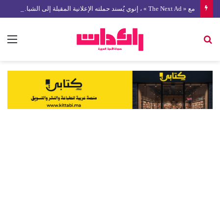
مع « The Next Ad » ، إنوي يُسند حملته الإعلانية المقبلة إلى الشباب المغربي
بحث
الق
عن