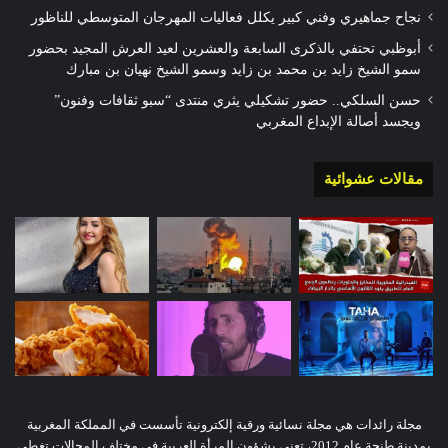
نجاح جماهيري وفني كبير يكلل فعاليات المهرجان المتوسطي للناظور
أبوظبي تحتفي بالذكرى السابعة والعشرين لعيد العرش المجيد بحضور
سمو الشيخ زايد بن محمد بن زايد وسمو الشيخ نهيان بن مبارك
حسن السلكي.. حضور تشكيلي يثري منتدى “سبو ثقافات وفنون”
ويجسد أصالة الإبداع المغربي
مقالات عشوائية
مجلة رائدات هي مجلة نسائية ورقية إلكترونية تأسست في المملكة المغربية
بمدينة طنجة عام 2012، تعنى بشؤون المرأة العربية في مختلف المجالات.تغطي