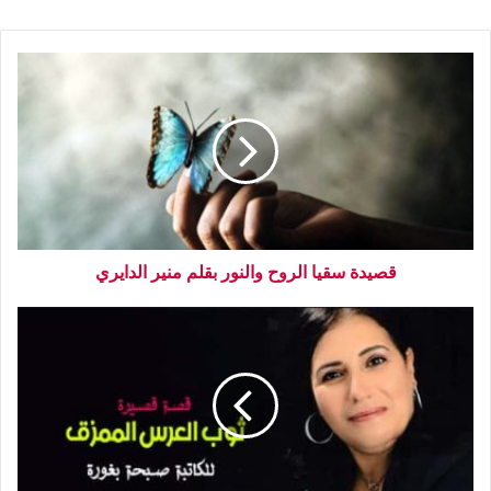
قصيدة سقيا الروح والنور بقلم منير الدايري