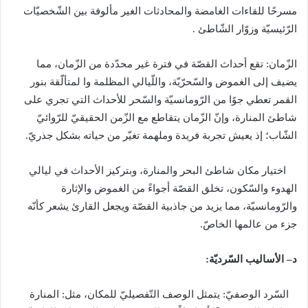
مسرحًا للقاءات الغامضة والمحادثات الغير مألوفة بين الشّخصيّات
الرّئيسيّة وزوّار الشّاطئ
.
الزّمان
:
تقع أحداث القصّة في فترة غير محدّدة من الزّمان، مما
يضيف إلى الغموض والسّحرّيّة، واللّيالي المظلمة وا لمتألّقة بنور
القمر تعطي جوًا من الرّومانسيّة والسّحر للأحداث التي تجري على
شاطئ المنارة، وإنّ الزّمان يتقاطع مع الزّمن الحقيقيّ للرّوائيّ
الشّاب؛ إذ يعيش تجربة فريدة وملهمة تغيّر من حياته بشكل جذريّ
.
اختيار مكان شاطئ البحر والمنارة، وبتركيز الأحداث في ليالي
الهدوء والسّكون، تخلق القصّة أجواءً من الغموض والإثارة
والرّومانسيّة، مما يزيد من جاذبية القصّة ويجعل القارئ يشعر كأنّه
جزء من عالمها الخاصّ
.
د
–
الأساليب
السّرديّة
:
السّرد الوصفيّ
:
يتمثل الوصف التّفصيليّ للمكان، مثل
:
المنارة