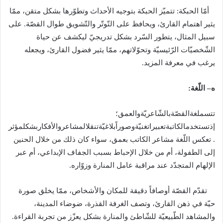
أمّا الحبكة
:
تتميّز الحبكة بتوجيه الأحداث وتطوّرها بشكل متقن، ممّا
يثير اهتمام القارئ، ويحافظ على التّوتّر والتّشويق طوال القصّة
.
على
سبيل المثال، يتطور السّرد بشكل تدريجيّ ليكشف عن حياة
الشّخصيّات الرّئيسيّة وتحوّلاتهم، ممّا يثير فضول القارئ، ويجعله
يرغب في معرفة المزيد
.
ه
–
اللّغة
:
تتسملغةالقصّةبالشّاعريّةوالعمق؛
إذتستخدمالكاتبةتعبيراتغنيّةوصوراًبلاغيّةتنقلالمشاعروالأفكاربشكلمؤثر
.
تعكس اللّغة مشاعر الكاتب بعمق، سواء كان ذلك من خلال الحنين
إلى الطفولة، أم من خلال الإحباط بسبب الجفاف الإبداعي، أم عبر
الإلهام المتجدّد عند مراقبة عامل المنارة وزوّاره
.
تقدّم القصّة أوصافاً دقيقة للمكان والأشخاص، ممّا يخلق صورة
حيّة في ذهن القارئ، وتصف الغرفة القذرة، ضوضاء المدينة،
والمشاهد الطّبيعيّة للشّاطئ والمنارة بشكل يعزّز من تجربة القراءة
.