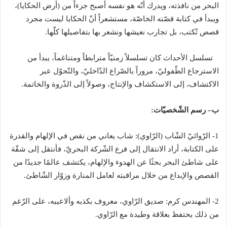
البحر من نافذته، ويدرك أنّه هو نفسه أصبح جزءاً من
(
أرض الحكايا
)
،
ويبدأ في كتابة قصّته الخاصّة، مستشعراً أنّ الحكايا ليست مجرد
قصص تُكتب، بل تجارب نعيشها ونشعر بها بتفاصيلها كلّها
.
تسلسل الأحداث كان تسلسلاً زمنيّاً مترابطاً ومتناغماً، يبدأ من
الاسترجاع الطّفوليّ، مروراً بالصّراع الدّاخليّ، والتّحوّل عبر
الاكتشاف، إلى الاستكشاف والإنتاج، وصولاً إلى الذّروة والخاتمة
.
ب
–
رسم
الشّخصيّات
:
1-
الرّوائيّ الشّاب
(
الرّاوي
):
شاب يعاني من نقص في الإلهام والقدرة
على الكتابة، أراد الانتقال إلى فرع الشّركة البحريّ، فأنتقل إلى شقّة
على شاطئ البحر بحثًا عن الهدوء والإلهام، يكتشف عالمًا جديدًا من
القصص والإبداع من خلال مراقبته لعامل المنارة وزوّار الشّاطئ
.
2-
المهندس كرم
:
صديق الرّاوي، معروف بكذبه وألاعيبه، على الرّغم
من ذلك يحتفظ بعلاقة وطيدة مع الرّاوي
.