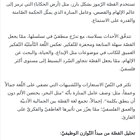
تستخدم القصّة الرّموز بشكل بارز، مثل
(
أرض الحكايا
)
التي ترمز إلى
عالم الإلهام والقصص، وعامل المنارة الذي يمثّل الحكمة الصّامتة
والقدرة على الاستماع
.
تتدفّق الأحداث بسلاسة، مع تدرّج منطقيّ في تسلسلها، ممّا يجعل
القصّة سهلة المتابعة ومحفزة للتّفكير
.
تعكس اللّغة التّأمليّة التّفكير
العميق للكاتب في موضوعات مثل الإبداع، والحياة، والبحث عن
الإلهام، ممّا يجعل القصّة تتجاوز السّرد البسيط إلى مستوى أكثر
فلسفيّ
.
تكثر في النّصّ الاستعارات والتّشبيهات التي تضفي على اللّغة جمالاً
وعمقاً، مثل
:
وصف عامل المنارة بأنّه
“
مثل البحر، يحتضن الألم دون
أن ينطق بكلمة
“.
إجمالاً، تجمع لغة القصّة بين الجمالية الأدبيّة
والعمق الفلسفيّ؛ ممّا يعزّز من تأثيرها العاطفيّ والفكريّ على
القارئ
.
تحليل
القصّة
من
مبدأ
التّوازن
الوظيفيّ
: