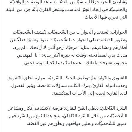
وشاطئ البحر، جزءًا أساسيّاً من القصّة، تساعد الوصفات الواقعيّة
والحميميّة في إيجاد الجوّ المناسب وتشعر القارئ بأنّه جزء من البيئة
التي تجري فيها الأحداث
.
الحوارات
:
تُستخدم الحوارات بين الشّخصيّات لكشف الشّخصيّات
وتطوير القصّة، تعطي الحوارات للشّخصيّات صوتًا وتعبيرًا فعالًا عن
أفكارهم ومشاعرهم، مثل
: “
مرحبًا، أرجو أنّني لا أزعجك
“.
لم يرد،
مددتُ يدي لمصافحته، وقلتُ له بنبرة أكثر جدية
: “
أنا المهندس
محمود، تشرفت بلقائك
.”
عندها مدّ يده النّحيلة، وصافحني
.
التّشويق والتّوتّر
:
يتمّ توظيف الحبكة السّرديّة بمهارة لخلق التّشويق
وجذب انتباه القارئ، يترك الكاتب تساؤلات غامضة، ويثير الفضول
لدى القارئ لجذبه إلى الأحداث المتكشفة
.
السّرد الدّاخليّ
:
يعطي النّصّ للقارئ فرصة لاكتشاف أفكار ومشاعر
الشّخصيّات من خلال السّرد الدّاخليّ، يتيح هذا النّوع من السّرد فهم
عميق للشّخصيّات وتحليل دوافعهم وتطورهم عبر القصّة
.