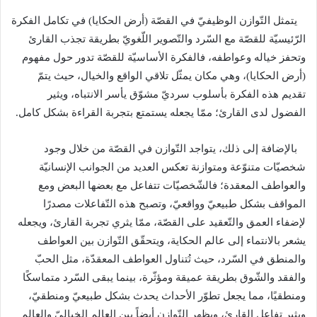
يتمثل التّوازن الوظيفيّ في القصّة
(
أرض الحكايا
)
في تكامل الفكرة
الرّئيسيّة للقصّة مع السّرد والتّصوير اللّغويّ بطريقة تجذب القارئ
وتحفز خياله وعواطفه، فالفكرة الأساسيّة للقصّة تدور حول مفهوم
(
أرض الحكايا
)
، وهي مكان يمثّل تلاقي الواقع والخيال، حيث يتمّ
تقديم هذه الفكرة بأسلوب سرديّ مشوّق يأسر الانتباه، ويثير
الفضول لدى القارئ؛ ممّا يجعله يستمتع بتجربة القراءة بشكل كامل
.
بالإضافة إلى ذلك، يتواجد التّوازن في القصّة من خلال وجود
شخصيّات متنوّعة ومتوازنة تعكس العديد من الجوانب الإنسانيّة
والعواطف المعقدة؛ فالشّخصيّات تتفاعل مع بعضها البعض ومع
المواقف بشكل طبيعيّ وواقعيّ، وتصبح هذه التّفاعلات مصدرًا
لإضفاء العمق والتّعقيد على القصّة، ممّا يثري تجربة القارئ، ويجعله
يشعر بالانتماء إلى عالم الحكاية، ويتحقّق التّوازن بين العواطف
والمنطق في السّرد، حيث تُتناول العواطف المعقدّة، مثل الحبّ
والفقد والشّوق بطريقة عميقة ومؤثّرة، بينما يبقى السّرد متماسكًا
ومنطقيًا، مما يجعل تطوّر الأحداث يحدث بشكل طبيعيّ ومنطقيّ،
ويثير تفاعل القارئ، ويظهر التّوازن أيضاً بين العالم الخياليّ والعالم