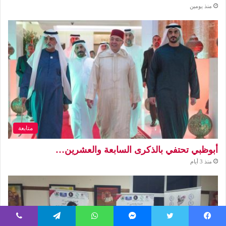
منذ يومين
متابعة
أبوظبي تحتفي بالذكرى السابعة والعشرين…
منذ 3 أيام
يسبوك
تويتر
ماسنجر
واتساب
تيلقرام
ڤايبر