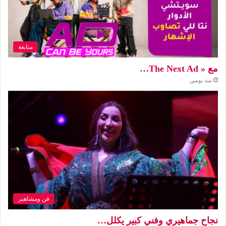
متابعة
مع « The Next Ad…
منذ يومين
فن ومشاهير
نجاح جماهيري وفني كبير يكلل…