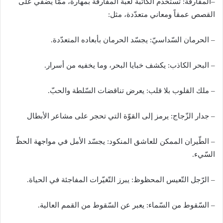
–
المفارقة
:
تستخدم الكاتبة لعبة المفارقة بمهارة، ممّا يضفي على
القصص عمقاً ومعاني متعدّدة، مثل
:
–
الحرمان السّداسيّ
:
يجسّد الحرمان بأبعاده المتعدّدة
.
–
البحر الكاذب
:
يكشف خبايا البحر، وما يخفيه من أسرار
.
–
ملك القلوب بلا قلب
:
يعرض تناقضات السّلطة والحبّ
.
–
جدار الزّجاج
:
يرمز إلى القوّة التي تحجر على مشاعر الأبطال
–
الطّيران الممكن للعاشق المنكود
:
يجسّد الأمل في مواجهة الحظّ
السّيء
.
–
الرّجل التّعيس المحظوظ
:
يبرز التّغيّرات المفاجئة في الحياة
.
–
السّقوط من السّماء
:
يعبر عن السّقوط من القمم العالية
.