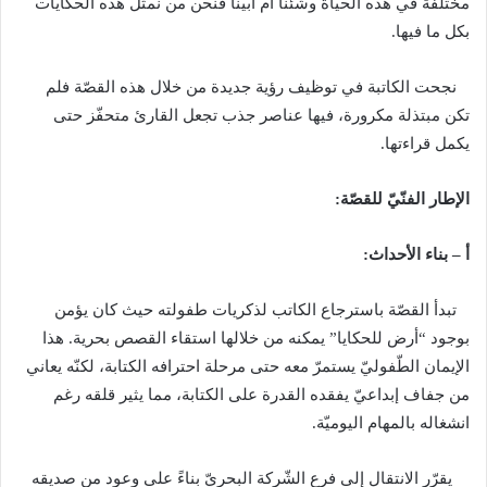
مختلفة في هذه الحياة وشئنا أم أبينا فنحن من نمثل هذه الحكايات
بكل ما فيها
.
نجحت الكاتبة في توظيف رؤية جديدة من خلال هذه القصّة فلم
تكن مبتذلة مكرورة، فيها عناصر جذب تجعل القارئ متحفّز حتى
يكمل قراءتها
.
الإطار
الفنّيّ
للقصّة
:
أ
–
بناء
الأحداث
:
تبدأ القصّة باسترجاع الكاتب لذكريات طفولته حيث كان يؤمن
بوجود
“
أرض للحكايا
”
يمكنه من خلالها استقاء القصص بحرية
.
هذا
الإيمان الطّفوليّ يستمرّ معه حتى مرحلة احترافه الكتابة، لكنّه يعاني
من جفاف إبداعيّ يفقده القدرة على الكتابة، مما يثير قلقه رغم
انشغاله بالمهام اليوميّة
.
يقرّر الانتقال إلى فرع الشّركة البحريّ بناءً على وعود من صديقه