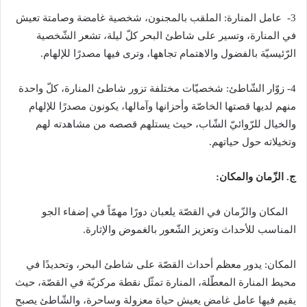
3-
عامل المنارة
:
الملقب بالمجنون، شخصية غامضة وصامتة تعيش
في المنارة، وتسير على شاطئ البحر كلّ ليلة، تشعر الشّخصية
الرّئيسيّة بالفضول والاهتمام تجاهها، وترى فيها مصدرًا للإلهام
.
4-
زوّار الشّاطئ
:
شخصيّات مختلفة تزور شاطئ المنارة، كلّ واحدة
منهم لديها قصتها الخاصّة وأحزانها وآمالها، يكونون مصدرًا للإلهام
والخيال للرّوائيّ الشّاب، حيث يستلهم قصصه من مشاهدته لهم
وتخيلاته حول حياتهم
.
ج
.
الزّمان
والمكان
:
المكان والزّمان في القصّة يلعبان دورًا مهمّاً في إضفاء الجو
المناسب للأحداث وتعزيز الشّعور بالغموض والإثارة
.
المكان
:
يدور معظم أحداث القصّة على شاطئ البحر، وتحديدًا في
محيط المنارة المعطّلة، المنارة تمثّل نقطة مركزيّة في القصّة، حيث
يقيم فيها عامل غامض يعيش حياة معزولة وساحرة، والشّاطئ يصبح