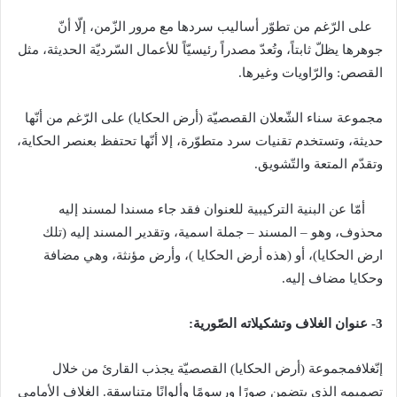
على الرّغم من تطوّر أساليب سردها مع مرور الزّمن، إلّا أنّ
جوهرها يظلّ ثابتاً، وتُعدّ مصدراً رئيسيّاً للأعمال السّرديّة الحديثة، مثل
القصص
:
والرّاويات وغيرها
.
مجموعة سناء الشّعلان القصصيّة
(
أرض الحكايا
)
على الرّغم من أنّها
حديثة، وتستخدم تقنيات سرد متطوّرة، إلا أنّها تحتفظ بعنصر الحكاية،
وتقدّم المتعة والتّشويق
.
أمّا عن البنية التركيبية للعنوان فقد جاء مسندا لمسند إليه
محذوف، وهو
–
المسند
–
جملة اسمية، وتقدير المسند إليه
(
تلك
ارض الحكايا
)
، أو
(
هذه أرض الحكايا
)
، وأرض مؤنثة، وهي مضافة
وحكايا مضاف إليه
.
3-
عنوان
الغلاف
وتشكيلاته
الصّورية
:
إنّغلافمجموعة
(
أرض الحكايا
)
القصصيّة يجذب القارئ من خلال
تصميمه الذي يتضمن صورًا ورسومًا وألوانًا متناسقة
.
الغلاف الأمامي