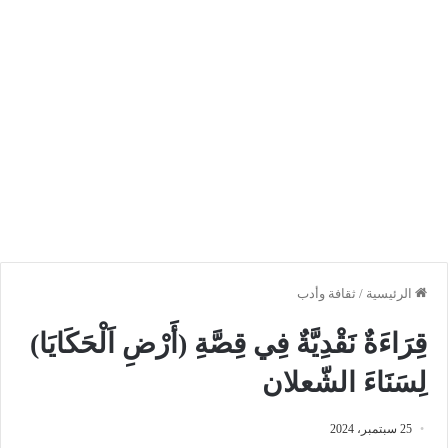
الرئيسية
/
ثقافة وأدب
قِرَاءَةٌ نَقْدِيَّةٌ فِي قِصَّةِ (أَرْضِ اَلْحَكَايَا)
لِسَنَاءَ الشّعلان
25 سبتمبر، 2024