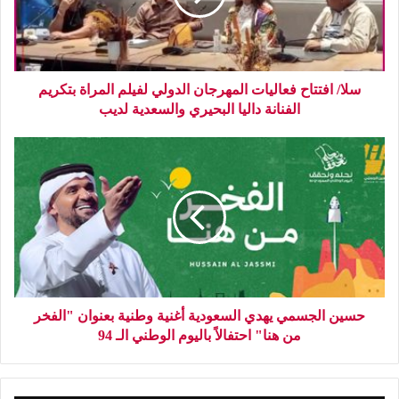
سلا/ افتتاح فعاليات المهرجان الدولي لفيلم المراة بتكريم
الفنانة داليا البحيري والسعدية لديب
حسين الجسمي يهدي السعودية أغنية وطنية بعنوان "الفخر
من هنا" احتفالاً باليوم الوطني الـ 94