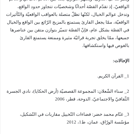
الواقعيّ، إذ تقدّم القصّة أحداثًا وشخصيّات تتجاوز حدود الواقع،
وتدخل عوالم الخيال، لكنّها تظلّ متصلة بالعواقب الواقعيّة والتّأثيرات
الواقعيّة، ممّا يجعل القارئ يستمتع بالمزيج الرّائع بين الواقع والخيال
في القصّة بشكل عام، فإنّ القصّة تتميّز بتوازن متقن بين عناصرها
جميعها، ممّا يخلق تجربة قرائيّة مثيرة وممتعة يستمتع القارئ
بالغوص فيها واستكشافها
.
الإحالات
:
1_
القرآن الكريم
.
2_
سناء الشّعلان
:
المجموعة القصصيّة
(
أرض الحكايا
)
، نادي الجسرة
الثّقافيّ والاجتماعيّ، الدوحة، قطر،
2006
3_
غنّام محمد خضر
:
فضاءات التّخييل مقاربات في التّشكيل،
مؤسّسة الورّاق، عمان، ط
1
،
2012