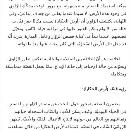
يمكنه استمداد القصص منه بسهولة
.
مع مرور الوقت يشكّك الرّاوي
في وجود هذه الأرض، لا سيما عندما يعاني من جفاف إبداعيّ، وفي
النّهاية، يكتشف الرّاوي أن
(
أرض الحكايا
)
ليست مكانًا جغرافيًا، بل
حالة من الإلهام يمكن العثور عليها في مراقبة حياة النّاس، وتخيّل
قصصهم
.
عندما يبدأ في كتابة قصص الزوّار وعامل المنارة، يدرك أنّه
قد دخل تلك الأرض السّحرّيّة التي كان يبحث عنها منذ طفولته
.
الخلاصة هو أنّ العلاقة بين المقدّمة والخاتمة تعكس تطور الرّاوي،
وتحوّله من حالة الإحباط إلى حالة الإبداع، ممّا يجعل القصّة متماسكة
ومتكاملة
.
رؤية
قصّة
(
أرض
الحكايا
):
مضمون القصّة يتمحور حول البحث عن مصادر الإلهام والقصص
في الحياة اليوميّة، وكيف يمكن للأدباء والكتّاب استخدام خيالهم
وتفاعلهم مع العالم من حولهم لإنتاج الأعمال الفنّيّة والأدبيّة
.
يُظهر
الرّوائيّ الشّاب في القصّة اكتشافه لأرض الحكايا من خلال مشاهدته