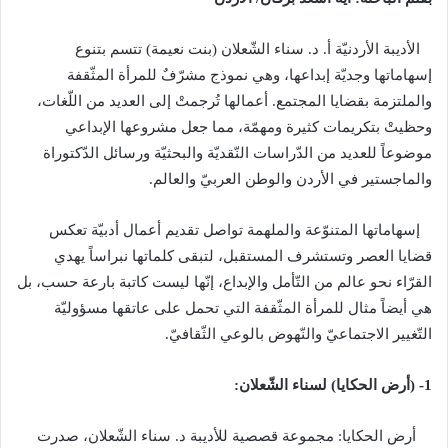
الأديبة الأردنيّة أ
.
د
.
سناء الشّعلان
(
بنت نعيمة
)
تتسم بتنوع
إسهاماتها وجديّة إبداعها، وهي نموذج مشرّفٌ للمرأة المثّقفة
والملتزمة بقضايا المجتمع
.
أعمالها تُرجمتْ إلى العديد من اللّغات،
وحظيتْ بتكريمات كثيرة ومهمّة، مما جعل مشروعها الإبداعي
موضوعاً للعديد من الدّراسات النّقديّة والبحثيّة ورسائل الدّكتوراة
والماجستير في الأردن والوطن العربيّ والعالم
.
إسهاماتها المتنوّعة والملهمة تواصل تقديم أعمال أدبيّة تعكس
قضايا العصر وتستشرف المستقبل، لتبقى كلماتها نبراساً يهدي
القرّاء نحو عالم من التّأمل والإبداع، إنّها ليست كاتبة بارعة حسب، بل
هي أيضاً مثال للمرأة المثّقفة التي تحمل على عاتقها مسؤوليّة
التّغيير الاجتماعيّ والنّهوض بالوعي الثّقافيّ
.
1- (
أرض
الحكايا
)
لسناء
الشّعلان
:
أرض الحكايا
:
مجموعة قصصية للأديبة د
.
سناء الشّعلان، صدرت