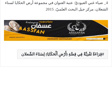
4_
ضياء غني العبوديّ
:
عتبة العنوان في مجموعة أرض الحكايا لسناء
الشعلان، مركز جيل البحث العلميّ،
2015
قِرَاءَةٌ نَقْدِيَّةٌ فِي قِصَّةِ (أَرْضِ اَلْحَكَايَا) لِسَنَاءَ الشّعلان