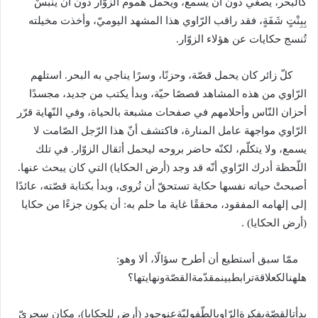
كالبحر، يصغي دون أن يسمع، ويحمل هموم الزوّار دون أن يَنْبَسْ
بِبِنْتٍ شَفَةٍ، فقد راقب الرّاوي هذا المشهد اليوميّ، وأخذت مخيلته
تُنسج حكايات عن هؤلاء الزوّار
.
كلّ زائر كان يحمل قصّة، وحزنًا، وسرًا يناجي به البحر
.
استلهم
الرّاوي من هذه المشاهد قصصًا حيّة، وبدأ يكتب من جديد، مجسدًا
أحزان النّاس وأحلامهم في صفحات مشبعة بالحياة، وفي النّهاية قرّر
الرّاوي مواجهة عامل المنارة، فاكتشف أنّ هذا الرّجل الصّامت لا
يسمع، ولا يتكلّم، لكنّه حاضر بروحه ليحمل أثقال الزوّار
.
في تلك
اللّحظة أدرك الرّاوي أنّه قد وجد
(
أرض الحكايا
)
التي كان يبحث عنها
.
أصبحتْ حياته نفسها حكاية تستحقّ أن تُروى، وبدأ بكتابة قصّته، عائدًا
إلى إلهامه المفقود، محققًا غاية ما حلم به
:
أن يكون جزءًا من حكايا
(
أرض الحكايا
) .
ممّا سبق أستطيع أن أطرح سؤالًا، ألا وهو
:
هلهنالكعلاقةترابطبينمقدّمةالقصّةونهايتها؟
بدأتالقصّةبفكرةالرّاويالطّفوليّةعنوجود
(
أرض للحكايا
)
، مكان سحريّ