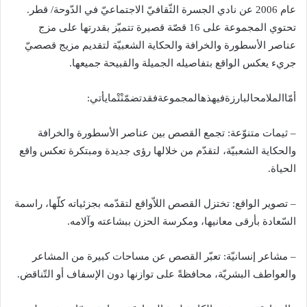
عام
2006
عن نادي الجسرة الثّقافيّ الاجتماعيّ في الدّوحة
/
قطر
.
تحتوي المجموعة على
16
قصّة قصيرة تتميّز بقدرتها على مزج
عناصر الأسطورة والخرافة والحكاية الشعبيّة لتقديم مزيج قصصيّ
جريء يعكس الواقع بتفاصيله الجميلة والقبيحة جميعها
.
أمّاالملامحالبارزةفيهذهالمجموعةفقدتضمّنْتْمايأتي
:
–
ثيمات متنوّعة
:
تجمع القصص بين عناصر الأسطورة والخرافة
والحكاية الشعبيّة، لتقدّم من خلالها رؤى جديدة ومبتكرة تعكس واقع
الحياة
.
–
تصوير الواقع
:
تختزل القصص اللاّواقع لتقدّمه بجزئياته كلّها، راسمة
السّعادة بأرقى معانيها، ومكرسة الحزن ببشاعته وآلامه
.
–
مشاعر إنسانيّة
:
تعبّر القصص عن مساحات كبيرة من المشاعر
والعواطف البشريّة، محافظةً على توازنها دون الإسفاف أو التّناقض
.