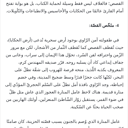
القصص؛ فالغلاف ليس فقط وسيلة لحماية الكتاب، بل هو بوابة تفتح
أمام القارئ عالمًا من الحكايات والأحاسيس والانطباعات والتّأويلات
.
4-
ملخّص
القصّة
:
في طفولته آمن الرّاوي بوجود أرض سحرية تُدعى
(
أرض الحكايا
)
،
حيث تُقطف القصص كما تُقطف الثّمار من الأشجار، لكن مع مرور
الزّمن واحترافه لفن السّرد، تحوّل هذا الإيمان إلى سراب، وعانى من
جفاف إبداعي كاد أن يسلبه روحه
.
قرّر صديقه المهندس كرم،
المعروف بكذبه اللّذيذ، منحه فرصة للهروب إلى شقّة تطلّ على
البحر، لكنّها كانت جحرًا قذرًا وسط ضجيج المدينة، وفي خضم
إحباطه، وجد الرّاوي نافذة أمل تطلّ على السّلم الحجريّ المؤدّي إلى
منارة قديمة
.
هناك لاحظ عامل المنارة العجوز الذي عاش مثل ظلّ
في ضوء القمر، يستقبل زوّار الشّاطئ المنعزلين، أولئك الهاربين من
صخب الحياة بحثًا عن السّكينة
.
عامل المنارة الذي وُصم بالجنون بسبب قصّته الحزينة، كان صامتًا