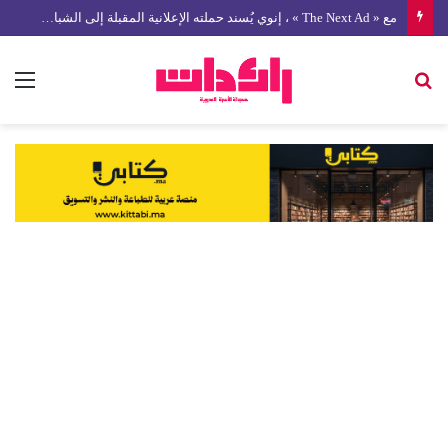
مع « The Next Ad » ، إنوي يُسند حملته الإعلانية المقبلة إلى الشباب المغربي
بحث
الق
عن