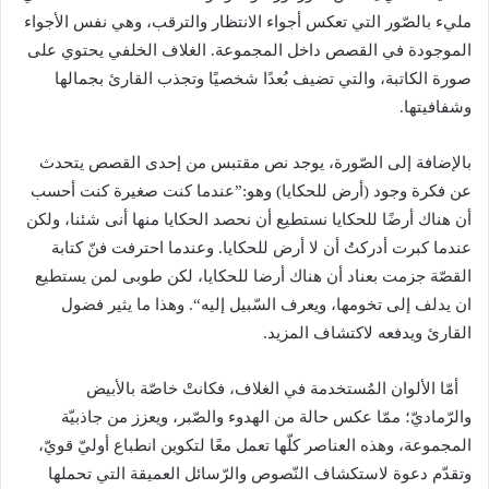
مليء بالصّور التي تعكس أجواء الانتظار والترقب، وهي نفس الأجواء
الموجودة في القصص داخل المجموعة
.
الغلاف الخلفي يحتوي على
صورة الكاتبة، والتي تضيف بُعدًا شخصيًا وتجذب القارئ بجمالها
وشفافيتها
.
بالإضافة إلى الصّورة، يوجد نص مقتبس من إحدى القصص يتحدث
عن فكرة وجود
(
أرض للحكايا
)
وهو
:”
عندما كنت صغيرة كنت أحسب
أن هناك أرضًا للحكايا نستطيع أن نحصد الحكايا منها أنى شئنا، ولكن
عندما كبرت أدركتُ أن لا أرض للحكايا
.
وعندما احترفت فنّ كتابة
القصّة جزمت بعناد أن هناك أرضا للحكايا، لكن طوبى لمن يستطيع
ان يدلف إلى تخومها، ويعرف السّبيل إليه
“.
وهذا ما يثير فضول
القارئ ويدفعه لاكتشاف المزيد
.
أمّا الألوان المُستخدمة في الغلاف، فكانتْ خاصّة بالأبيض
والرّماديّ؛ ممّا عكس حالة من الهدوء والصّبر، ويعزز من جاذبيّة
المجموعة، وهذه العناصر كلّها تعمل معًا لتكوين انطباع أوليّ قويّ،
وتقدّم دعوة لاستكشاف النّصوص والرّسائل العميقة التي تحملها