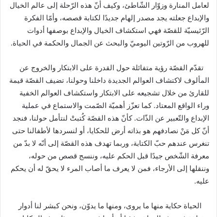
لعامل المنارة وزوّار الشّاطئ، وكيف أنّ هذه الرّحلة إلى عالم الخيال
والإبداع جعلته يجد مصدر إلهام جديدًا لكتابة قصصه، وأمّا الفكرة
الرّئيسيّة للقصّة فهي استكشاف الخيال والإبداع بوصفها أدوات
للهروب من الرّوتين اليوميّ والبحث عن الجمال والحكمة في الحياة
.
تقدّم القصّة رؤية متفائلة حول القدرة على الابتكار والخروج عن
المألوف لاكتشاف العوالم الجديدة داخلنا وحولنا، تضيف القصّة قيمة
للقارئ من خلال تشجيعه على الابتكار واستكشاف العوالم الخفية
وراء الواقع المعتاد
.
كما تعزّز أهميّة الصّمت والاستماع في عملية
الإبداع والتّعبير عن الذّات
.
كأنّ هذه القصّة كُتبتْ لنتأمل حولنا، فنجد
أنّ كل مَنْ نصادفهم هو بذاته أرض للحكايا، أو لنسردها لأطفالنا حتى
تنغرس عندهم حبّ الكتابة، وربما تهدف هذه القصّة إلى أنّه لا بدّ من
معرفة الشّخص جيدًا قبل الحكم عليه، وننسج قصص من حوله،
وننقلها إلى الأرجاء، فمن لا يعرف ما أصاب المرء لا يحقّ له أن يحكم
عليه
.
الحياة حكاية منها ما يروى، ومنها ما يدوّن، ونحن كبشر لنا أدوار