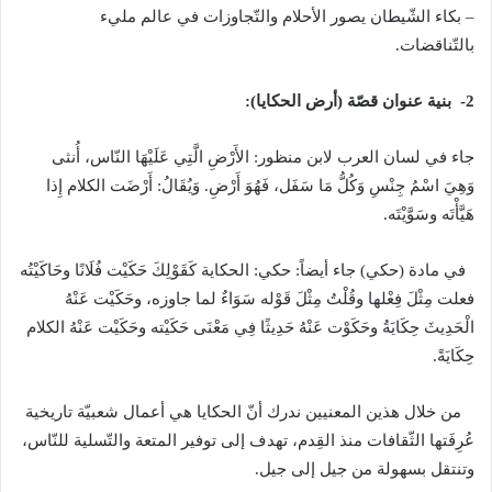
–
بكاء الشّيطان يصور الأحلام والتّجاوزات في عالم مليء
بالتّناقضات
.
2-
بنية
عنوان
قصّة
(
أرض
الحكايا
):
جاء في لسان العرب لابن منظور
:
الأَرْضِ الَّتِي عَلَيْهَا النّاس، أُنثى
وَهِيَ اسْمُ جِنْسِ وَكُلُّ مَا سَفَل، فَهُوَ أَرْضِ
.
وَيُقَالُ
:
أَرْضَت الكلام إِذا
هَيَّأْتَه وسَوَّيْتَه
.
في مادة
(
حكي
)
جاء أيضاً
:
حكي
:
الحكاية كَقَوْلِكَ حَكَيْت فُلَانًا وحَاكَيْتُه
فعلت مِثْلَ فِعْلها وقُلْتُ مِثْلَ قَوْله سَوَاءٌ لما جاوزه، وحَكَيْت عَنْهُ
الْحَدِيثَ حِكَايَةُ وحَكَوْت عَنْهُ حَدِيثًا فِي مَعْنَى حَكَيْته وحَكَيْت عَنْهُ الكلام
حِكَايَةً
.
من خلال هذين المعنيين ندرك أنّ الحكايا هي أعمال شعبيّة تاريخية
عُرِفَتها الثّقافات منذ القِدم، تهدف إلى توفير المتعة والتّسلية للنّاس،
وتنتقل بسهولة من جيل إلى جيل
.