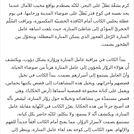
كرم بشقّة تطلّ على البحر، لكنّه يصطدم بواقع مخيب للآمال عندما
يجد نفسه في كوخ قذر يُطلّ على ضوضاء المدينة وزحامها
.
في يوم
عطلة يجلس الكاتب أمام النّافذة الخشبيّة المكسورة، ويراقب السّلّم
الحجريّ المؤدّي إلى شاطئ المنارة، حيث يلفت انتباهه عامل
المنارة الرّجل العجوز الذي يسكن المنارة المعطلة، ويتجوّل بين
الصّخور بصمت
.
يبدأ الكاتب في مراقبة عامل المنارة وزوّاره بشكل دؤوب، ويكتشف
أّن هؤلاء الزوّار يلجؤون إلى عامل المنارة هرباً من ضوضاء الحياة،
وأنّ العامل يستمع إلى أسرارهم بصمت
.
يبدأ الكاتب في تخيل
قصصهم وأحزانهم، ويحيل هذه المشاهدات إلى قصص يكتبها بحماس،
ويعمل على كتابة مجموعة قصصية أسماها
(
أرض الحكايا
)
، وهي
قصص مستمدّة من مشاهداته وتخيلاته حول زوّار المنارة، ليشعر بأنّه
قد أصبح جزءاً من هذه الحكايا
.
يقرّر الكاتب في النّهاية مقابلة عامل
المنارة، ويكتشف أنّه لا يسمع، ولا يتكلم، لكنّه حاضر بكل كيانه،
مستمع بصمت لأسرار الزوّار، مما يفتح أمام الكاتب أفقاً جديداً للفهم
والإلهام
.
يعود الكاتب إلى كوخه بعد لقاء عامل المنارة، وينظر إلى