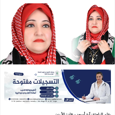
بقلم
الباحثة
:
آية
أسعد
برقان
/
الأردن