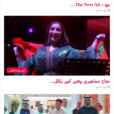
مع « The Next Ad…
منذ 4 أيام
فن ومشاهير
نجاح جماهيري وفني كبير يكلل…
منذ 5 أيام