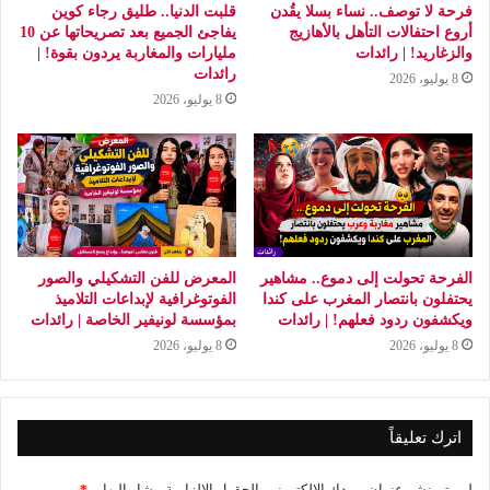
فرحة لا توصف.. نساء بسلا يقُدن
قلبت الدنيا.. طليق رجاء كوين
أروع احتفالات التأهل بالأهازيج
يفاجئ الجميع بعد تصريحاتها عن 10
والزغاريد! | رائدات
مليارات والمغاربة يردون بقوة! |
رائدات
8 يوليو، 2026
8 يوليو، 2026
الفرحة تحولت إلى دموع.. مشاهير
المعرض للفن التشكيلي والصور
يحتفلون بانتصار المغرب على كندا
الفوتوغرافية لإبداعات التلاميذ
ويكشفون ردود فعلهم! | رائدات
بمؤسسة لونيفير الخاصة | رائدات
8 يوليو، 2026
8 يوليو، 2026
اترك تعليقاً
لن يتم نشر عنوان بريدك الإلكتروني.
الحقول الإلزامية مشار إليها بـ
*