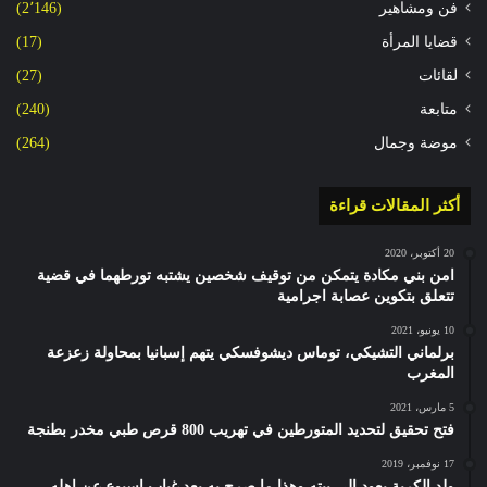
فن ومشاهير
(2٬146)
قضايا المرأة
(17)
لقائات
(27)
متابعة
(240)
موضة وجمال
(264)
أكثر المقالات قراءة
20 أكتوبر، 2020
امن بني مكادة يتمكن من توقيف شخصين يشتبه تورطهما في قضية
تتعلق بتكوين عصابة اجرامية
10 يونيو، 2021
برلماني التشيكي، توماس ديشوفسكي يتهم إسبانيا بمحاولة زعزعة
المغرب
5 مارس، 2021
فتح تحقيق لتحديد المتورطين في تهريب 800 قرص طبي مخدر بطنجة
17 نوفمبر، 2019
ولد الكرية يعود الى بيته وهذا ما صرح به بعد غياب اسبوع عن اهله