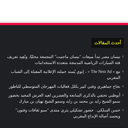
أحدث المقالات
نيسان مصر تبدأ مبيعات “نيسان ماجنيت” المجمعة محليًا، وتُعِيد تعريف
فئة السيارات الرياضية المدمجة متعددة الاستخدامات
مع « The Next Ad » ، إنوي يُسند حملته الإعلانية المقبلة إلى الشباب
المغربي
نجاح جماهيري وفني كبير يكلل فعاليات المهرجان المتوسطي للناظور
أبوظبي تحتفي بالذكرى السابعة والعشرين لعيد العرش المجيد بحضور
سمو الشيخ زايد بن محمد بن زايد وسمو الشيخ نهيان بن مبارك
حسن السلكي.. حضور تشكيلي يثري منتدى “سبو ثقافات وفنون”
ويجسد أصالة الإبداع المغربي