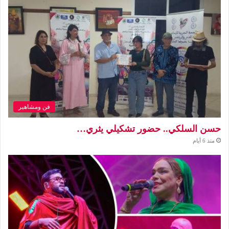
فن ومشاهير
حسن السلكي.. حضور تشكيلي يثري…
منذ 6 أيام