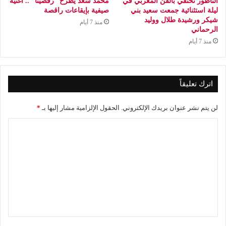
الناظور تحتفي بالفن المغربي في
محمد سعد يطرح “رقصينا” .. أغنية
ليلة استثنائية جمعت سعيد بني
صيفية بإيقاعات راقصة
شيكر ورشيدة طلال ووليد
منذ 7 أيام
الرحماني
منذ 7 أيام
اترك تعليقاً
لن يتم نشر عنوان بريدك الإلكتروني.
الحقول الإلزامية مشار إليها بـ
*
ا
ل
ت
ع
ل
ي
ق