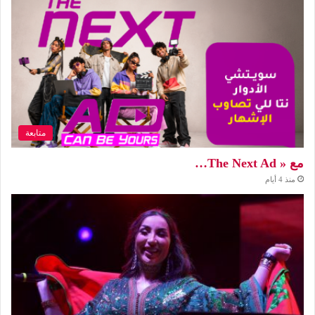
متابعة
مع « The Next Ad…
منذ 4 أيام