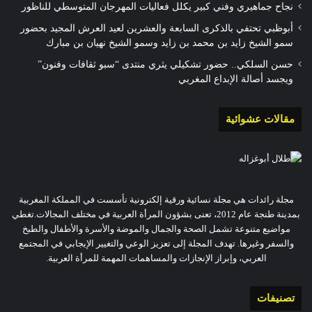
نجاح جماهيري وفني كبير يكلل فعاليات المهرجان المتوسطي للناظور
أبوظبي تحتفي بالذكرى السابعة والعشرين لعيد العرش المجيد بحضور
سمو الشيخ زايد بن محمد بن زايد وسمو الشيخ نهيان بن مبارك
حسن السلكي.. حضور تشكيلي يثري منتدى “سبو ثقافات وفنون”
ويجسد أصالة الإبداع المغربي
مقالات عشوائية
مجلة رائدات هي مجلة نسائية ورقية إلكترونية تأسست في المملكة المغربية
بمدينة طنجة عام 2012، تعنى بشؤون المرأة العربية في مختلف المجالات.تغطي
مواضيع متنوعة تشمل الصحة والجمال والموضة والأسرة والأطفال والطبخ
والسفر وغيرها. تهدف المجلة إلى تعزيز الوعي والتغيير الإيجابي في المجتمع
العربي، وإبراز الإنجازات والمساهمات المهمة للمرأة العربية.
تصنيفات