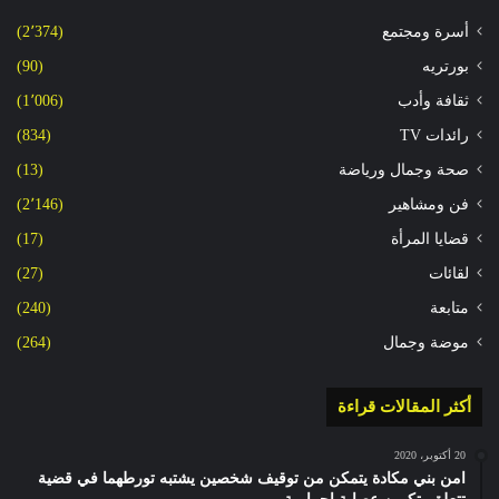
أسرة ومجتمع
(2٬374)
بورتريه
(90)
ثقافة وأدب
(1٬006)
رائدات TV
(834)
صحة وجمال ورياضة
(13)
فن ومشاهير
(2٬146)
قضايا المرأة
(17)
لقائات
(27)
متابعة
(240)
موضة وجمال
(264)
أكثر المقالات قراءة
20 أكتوبر، 2020
امن بني مكادة يتمكن من توقيف شخصين يشتبه تورطهما في قضية