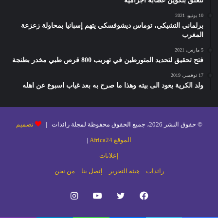
تتعلق بتكوين عصابة اجرامية
10 يونيو، 2021
برلماني التشيكي، توماس ديشوفسكي يتهم إسبانيا بمحاولة زعزعة
المغرب
5 مارس، 2021
فتح تحقيق لتحديد المتورطين في تهريب 800 قرص طبي مخدر بطنجة
17 نوفمبر، 2019
ولد الكرية يعود الى بيته وهذا ما صرح به بعد غياب اسبوع عن اهله
© حقوق النشر 2026، جميع الحقوق محفوظة لمجلة رائدات |
تصميم
الموقع Africa24
|
إعلانات
رائدات
هيئة التحرير
إتصل بنا
من نحن
فيسبوك
تويتر
يوتيوب
انستقرام