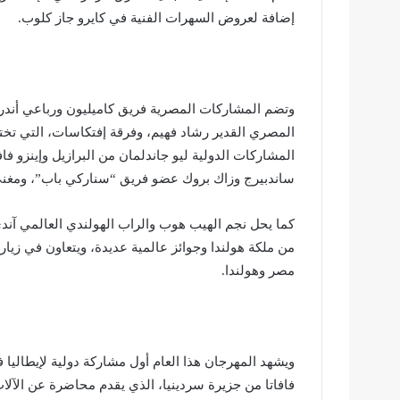
إضافة لعروض السهرات الفنية في كايرو جاز كلوب.
وتضم المشاركات المصرية فريق كاميليون ورباعي أندر
المشاركات الدولية ليو جاندلمان من البرازيل وإينزو فا
ساندبيرج وزاك بروك عضو فريق “سناركي باب”، ومغني ا
كما يحل نجم الهيب هوب والراب الهولندي العالمي آندي
من ملكة هولندا وجوائز عالمية عديدة، ويتعاون في زي
مصر وهولندا.
ويشهد المهرجان هذا العام أول مشاركة دولية لإيطاليا ف
فافاتا من جزيرة سردينيا، الذي يقدم محاضرة عن الآ