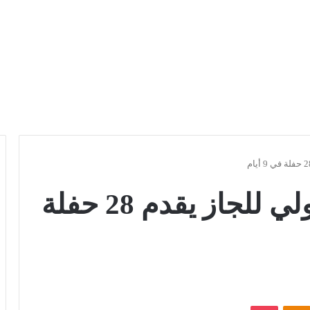
مهرجان القاهرة الدولي للجاز يقدم 28 حفلة
Odnoklassniki
بوكيت