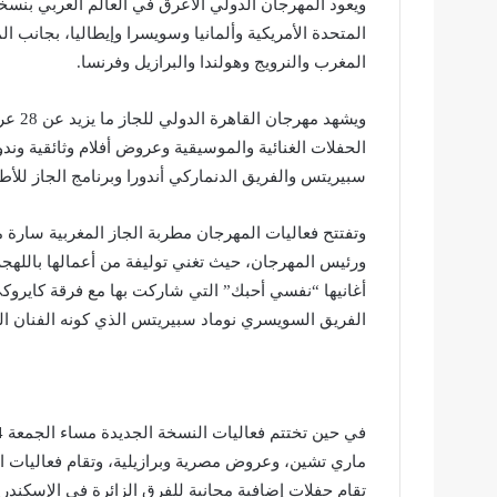
المتحدة الأمريكية وألمانيا وسويسرا وإيطاليا، بجانب ال
المغرب والنرويج وهولندا والبرازيل وفرنسا.
ويشهد 
الحفلات الغنائية والموسيقية وعروض أفلام وثائقية ون
سبيريتس والفريق الدنماركي أندورا وبرنامج الجاز للأطف
وتفتتح فعاليات المهرجان مطربة الجاز المغربية سارة 
ورئيس المهرجان، حيث تغني توليفة من أعمالها باللهجة ا
أغانيها “نفسي أحبك” التي شاركت بها مع فرقة كايروكي
الفريق السويسري نوماد سبيريتس الذي كونه الفنان 
ماري تشين، وعروض مصرية وبرازيلية، وتقام فعاليات الع
تقام حفلات إضافية مجانية للفرق الزائرة في الإسكندري