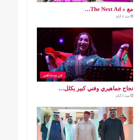
مع « The Next Ad…
منذ 4 أيام
فن ومشاهير
نجاح جماهيري وفني كبير يكلل…
منذ 5 أيام