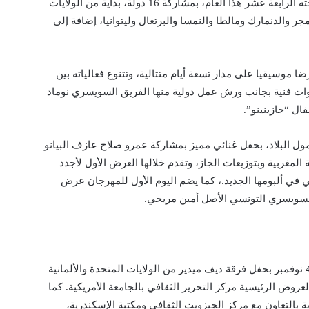
ويعود المهرجان الدولي الأعرق في العالم العربي بنسخته الرابعة عشر هذا العام، بمشاركة 16 دولة، بداية من الولايات
مجر والدنمارك ومالطا والنمسا والبرتغال وليتوانيا، إضافة إلى
مهرجان القاهرة الدولي للجاز ما يزيد عن 28 عرضا موسيقيا على مدار تسعة أيام متتالية، وتتنوع فعالياته بين
دوات فنية بجانب ورش عمل دولية منها الفريق السويسري نوماد
ال “جازينينو”.
مول البلاد، بحفل غنائي مميز بمشاركة عمرو صلاح عازف البيانو
لمغربية وبتوزيعات الجاز، وتقدم خلالها العرض الأول لأجدد
 في ألبومها الجديد.، كما يضم اليوم الأول للمهرجان عرض
السويسري التونسي الأصل أمين مريحي.
في حين تختتم فعاليات النسخة الجديدة مساء الجمعة 4 نوفمبر بحفل فرقة ديف ميدير من الولايات المتحدة والألمانية
روض الرئيسية مركز التحرير الثقافي بالجامعة الأمريكية. كما
ة بالتعاون مع مركز الجيزويت الثقافي ومكتبة الإسكندرية،