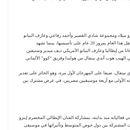
و ميلاد ومجموعة شادي القصير وأحمد رفاعي وعازف البيانو
المصري القدير رشاد فهيم، وفرقة إفتكاسات، التي تختفل هذا العام بمرور 20 عام على تأسيسها، بينما تشهد
فاتا من إيطاليا وعازف البيانو الأمريكي ديف ميدير وستيفين
لهيب هوب آندي نينفال من هولندا وفريق “كوو” الألماني.
 نينفال، ضيفا على المهرجان لأول مرة، وهو الحائز على تقدير
ارته الأولى مع أربعة موسيقيين مصريين، في عرض مشترك بين
ي فعالياته منذ بدايته، بمشاركة الفنان الإيطالي المخضرم إينزو
لات المشتركة بين دول حوض المتوسط وتأثيراتها في موسيقى