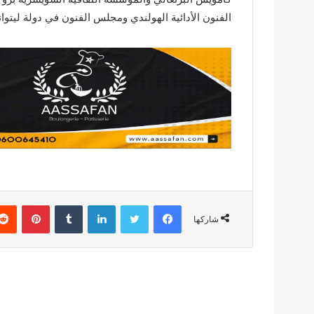
الفنون الأدائية الهولندي ومجلس الفنون في دولة ليتو
فيسبوك
تويتر
لينكدإن
بينتير
شاركها