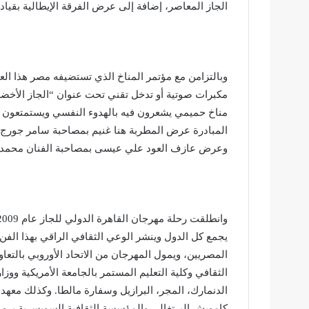
الجاز المعاصر، إضافة إلى عرض الفرقة الإيطالية بقياد
وبالتزامن مع مؤتمر المناخ الذي تستضيفه مصر هذا الع
مكبرات صوتية أو تدخل تقني تحت عنوان “الجاز الأخضر
مناخ حميمي يشعرون فيه بالهدوء النفسي ويستمتعون 
المبادرة عرض المطربة هنا غنيم بمصاحبة سامر جورج 
وعرض عازف العود علي عيسى بمصاحبة الفنان محمد س
يجمع كل الدول وينشر الوعي الثقافي الراقي بهذا الفن، 
المصريين، ويمول المهرجان من الاتحاد الأوروبي بالتعاون
الثقافي وكلية التعليم المستمر بالجامعة الأمريكية ووزا
الدنمارك، المجر، البرازيل وسفارة مالطا. وكذلك معه
كامويش البرتغالي والمؤسسة الثقافية السويسرية برو 