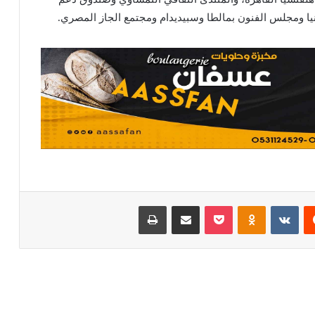
انيا ومجلس الفنون بمالطا وسبيديدام ومجتمع الجاز المصري.
يست
Odnoklassniki
بوكيت
مشاركة عبر البريد
طباعة