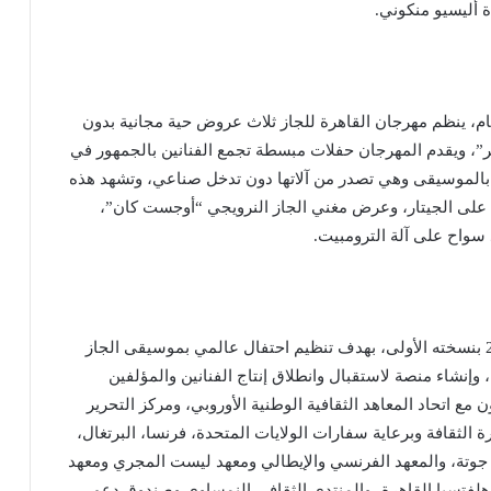
ة أليسيو منكوني.
ام، ينظم مهرجان القاهرة للجاز ثلاث عروض حية مجانية بدون
”، ويقدم المهرجان حفلات مبسطة تجمع الفنانين بالجمهور في
بالموسيقى وهي تصدر من آلاتها دون تدخل صناعي، وتشهد هذه
على الجيتار، وعرض مغني الجاز النرويجي “أوجست كان”،
واح على آلة الترومبيت.
وانطلقت رحلة مهرجان القاهرة الدولي للجاز عام 2009 بنسخته الأولى، بهدف تنظيم احتفال عالمي بموسيقى الجاز
وإنشاء منصة لاستقبال وانطلاق إنتاج الفنانين والمؤلفين
 مع اتحاد المعاهد الثقافية الوطنية الأوروبي، ومركز التحرير
رة الثقافة وبرعاية سفارات الولايات المتحدة، فرنسا، البرتغال،
د جوتة، والمعهد الفرنسي والإيطالي ومعهد ليست المجري ومعهد
هلفتسيا القاهرة، والمنتدى الثقافي النمساوي وصندوق دعم