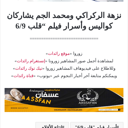
نزهة الركراكي ومحمد الجم يشاركان
كواليس وأسرار فيلم “قلب 6/9
==============================
زوروا «
موقع رائدات
»
لمشاهدة أجمل صور المشاهير زورونا «
إنستغرام رائدات
»
وللاطلاع على فيديوهاف المشاهير زوروا «
تيك توك رائدات
»
ويمكنكم متابعة آخر أخبار النجوم عبر «يوتوب» «
قناة رائدات
»
أسرار فيلم "قلب 6/9"
إنتاج الأفلام.