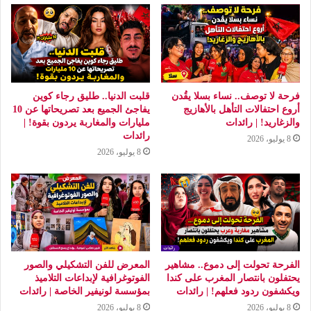
فرحة لا توصف.. نساء بسلا يقُدن
قلبت الدنيا.. طليق رجاء كوين
أروع احتفالات التأهل بالأهازيج
يفاجئ الجميع بعد تصريحاتها عن 10
والزغاريد! | رائدات
مليارات والمغاربة يردون بقوة! |
رائدات
8 يوليو، 2026
8 يوليو، 2026
الفرحة تحولت إلى دموع.. مشاهير
المعرض للفن التشكيلي والصور
يحتفلون بانتصار المغرب على كندا
الفوتوغرافية لإبداعات التلاميذ
ويكشفون ردود فعلهم! | رائدات
بمؤسسة لونيفير الخاصة | رائدات
8 يوليو، 2026
8 يوليو، 2026