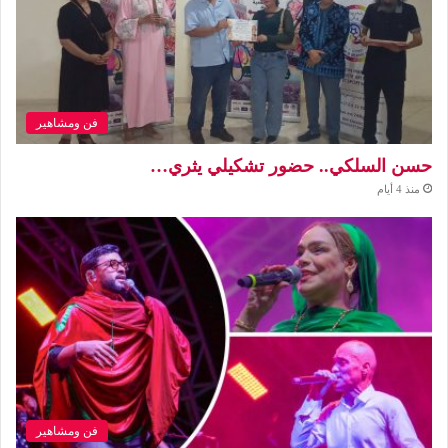
فن ومشاهير
حسن السلكي.. حضور تشكيلي يثري…
منذ 4 أيام
فن ومشاهير