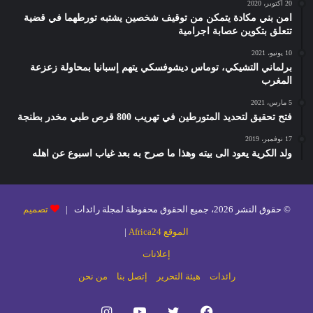
20 أكتوبر، 2020
امن بني مكادة يتمكن من توقيف شخصين يشتبه تورطهما في قضية
تتعلق بتكوين عصابة اجرامية
10 يونيو، 2021
برلماني التشيكي، توماس ديشوفسكي يتهم إسبانيا بمحاولة زعزعة
المغرب
5 مارس، 2021
فتح تحقيق لتحديد المتورطين في تهريب 800 قرص طبي مخدر بطنجة
17 نوفمبر، 2019
ولد الكرية يعود الى بيته وهذا ما صرح به بعد غياب اسبوع عن اهله
© حقوق النشر 2026، جميع الحقوق محفوظة لمجلة رائدات |
تصميم
الموقع Africa24
|
إعلانات
رائدات
هيئة التحرير
إتصل بنا
من نحن
فيسبوك
تويتر
يوتيوب
انستقرام