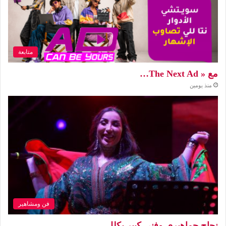
متابعة
مع « The Next Ad…
منذ يومين
فن ومشاهير
نجاح جماهيري وفني كبير يكلل…