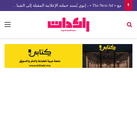
مع « The Next Ad » ، إنوي يُسند حملته الإعلانية المقبلة إلى الشباب المغربي
بحث
الق
عن