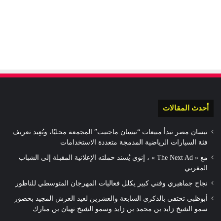
أحدث المقالات
نيسان مصر تبدأ مبيعات “نيسان ماجنيت” المجمعة محليًا، وتُعِيد تعريف
فئة السيارات الرياضية المدمجة متعددة الاستخدامات
مع « The Next Ad » ، إنوي يُسند حملته الإعلانية المقبلة إلى الشباب
المغربي
نجاح جماهيري وفني كبير يكلل فعاليات المهرجان المتوسطي للناظور
أبوظبي تحتفي بالذكرى السابعة والعشرين لعيد العرش المجيد بحضور
سمو الشيخ زايد بن محمد بن زايد وسمو الشيخ نهيان بن مبارك