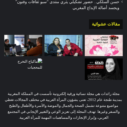
حسن السلكي.. حضور تشكيلي يثري منتدى “سبو ثقافات وفنون”
ويجسد أصالة الإبداع المغربي
مقالات عشوائية
مجلة رائدات هي مجلة نسائية ورقية إلكترونية تأسست في المملكة المغربية
بمدينة طنجة عام 2012، تعنى بشؤون المرأة العربية في مختلف المجالات.تغطي
مواضيع متنوعة تشمل الصحة والجمال والموضة والأسرة والأطفال والطبخ
والسفر وغيرها. تهدف المجلة إلى تعزيز الوعي والتغيير الإيجابي في المجتمع
العربي، وإبراز الإنجازات والمساهمات المهمة للمرأة العربية.