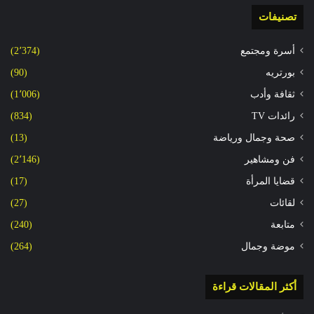
تصنيفات
أسرة ومجتمع
(2٬374)
بورتريه
(90)
ثقافة وأدب
(1٬006)
رائدات TV
(834)
صحة وجمال ورياضة
(13)
فن ومشاهير
(2٬146)
قضايا المرأة
(17)
لقائات
(27)
متابعة
(240)
موضة وجمال
(264)
أكثر المقالات قراءة