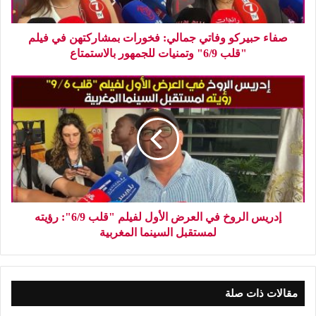
صفاء حبيركو وفاتي جمالي: فخورات بمشاركتهن في فيلم
"قلب 6/9" وتمنيات للجمهور بالاستمتاع
إدريس الروخ في العرض الأول لفيلم "قلب 6/9": رؤيته
لمستقبل السينما المغربية
مقالات ذات صلة