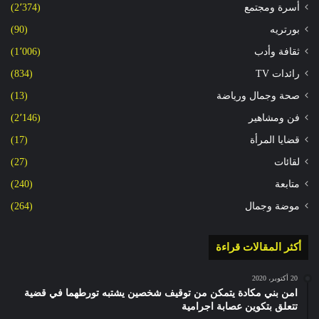
أسرة ومجتمع
(2٬374)
بورتريه
(90)
ثقافة وأدب
(1٬006)
رائدات TV
(834)
صحة وجمال ورياضة
(13)
فن ومشاهير
(2٬146)
قضايا المرأة
(17)
لقائات
(27)
متابعة
(240)
موضة وجمال
(264)
أكثر المقالات قراءة
20 أكتوبر، 2020
امن بني مكادة يتمكن من توقيف شخصين يشتبه تورطهما في قضية
تتعلق بتكوين عصابة اجرامية