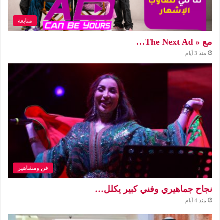
متابعة
مع « The Next Ad…
منذ 3 أيام
فن ومشاهير
نجاح جماهيري وفني كبير يكلل…
منذ 4 أيام