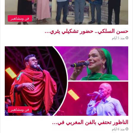
فن ومشاهير
حسن السلكي.. حضور تشكيلي يثري…
منذ 5 أيام
فن ومشاهير
الناظور تحتفي بالفن المغربي في…
منذ 6 أيام