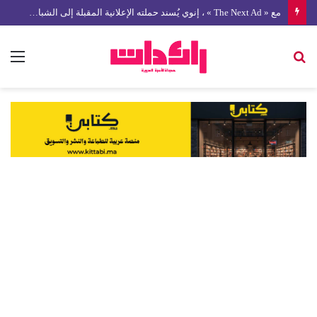
مع « The Next Ad » ، إنوي يُسند حملته الإعلانية المقبلة إلى الشباب المغربي
بحث
الق
عن