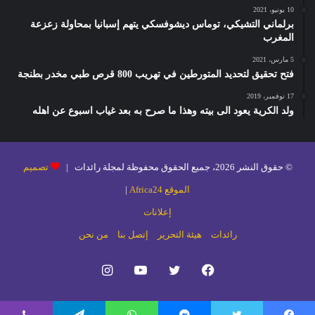
10 يونيو، 2021
برلماني التشيكي، توماس ديشوفسكي يتهم إسبانيا بمحاولة زعزعة
المغرب
5 مارس، 2021
فتح تحقيق لتحديد المتورطين في تهريب 800 قرص طبي مخدر بطنجة
17 نوفمبر، 2019
ولد الكرية يعود الى بيته وهذا ما صرح به بعد غياب اسبوع عن اهله
© حقوق النشر 2026، جميع الحقوق محفوظة لمجلة رائدات |
تصميم
الموقع Africa24
|
إعلانات
رائدات
هيئة التحرير
إتصل بنا
من نحن
فيسبوك
تويتر
يوتيوب
انستقرام