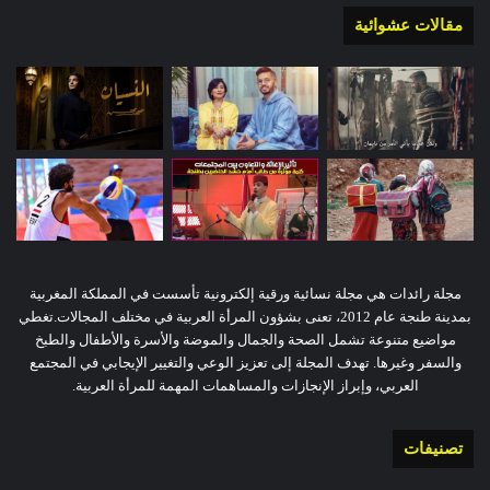
مقالات عشوائية
مجلة رائدات هي مجلة نسائية ورقية إلكترونية تأسست في المملكة المغربية
بمدينة طنجة عام 2012، تعنى بشؤون المرأة العربية في مختلف المجالات.تغطي
مواضيع متنوعة تشمل الصحة والجمال والموضة والأسرة والأطفال والطبخ
والسفر وغيرها. تهدف المجلة إلى تعزيز الوعي والتغيير الإيجابي في المجتمع
العربي، وإبراز الإنجازات والمساهمات المهمة للمرأة العربية.
تصنيفات