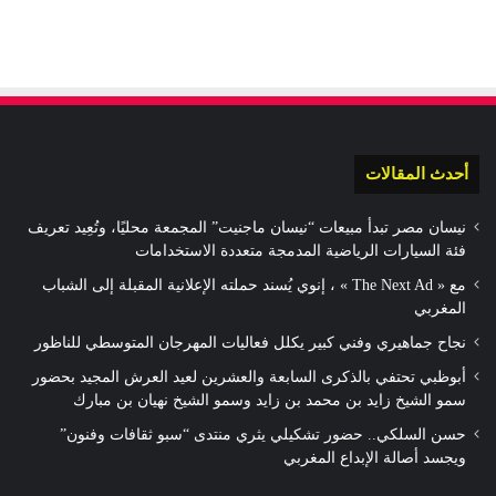
أحدث المقالات
نيسان مصر تبدأ مبيعات “نيسان ماجنيت” المجمعة محليًا، وتُعِيد تعريف
فئة السيارات الرياضية المدمجة متعددة الاستخدامات
مع « The Next Ad » ، إنوي يُسند حملته الإعلانية المقبلة إلى الشباب
المغربي
نجاح جماهيري وفني كبير يكلل فعاليات المهرجان المتوسطي للناظور
أبوظبي تحتفي بالذكرى السابعة والعشرين لعيد العرش المجيد بحضور
سمو الشيخ زايد بن محمد بن زايد وسمو الشيخ نهيان بن مبارك
حسن السلكي.. حضور تشكيلي يثري منتدى “سبو ثقافات وفنون”
ويجسد أصالة الإبداع المغربي