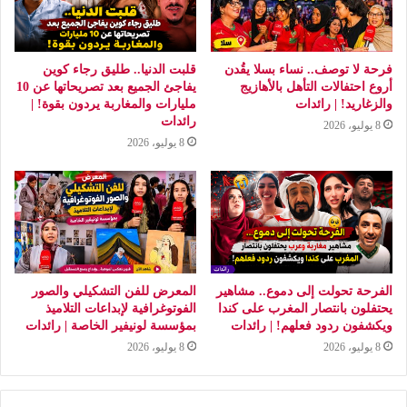
فرحة لا توصف.. نساء بسلا يقُدن
قلبت الدنيا.. طليق رجاء كوين
أروع احتفالات التأهل بالأهازيج
يفاجئ الجميع بعد تصريحاتها عن 10
والزغاريد! | رائدات
مليارات والمغاربة يردون بقوة! |
رائدات
8 يوليو، 2026
8 يوليو، 2026
الفرحة تحولت إلى دموع.. مشاهير
المعرض للفن التشكيلي والصور
يحتفلون بانتصار المغرب على كندا
الفوتوغرافية لإبداعات التلاميذ
ويكشفون ردود فعلهم! | رائدات
بمؤسسة لونيفير الخاصة | رائدات
8 يوليو، 2026
8 يوليو، 2026