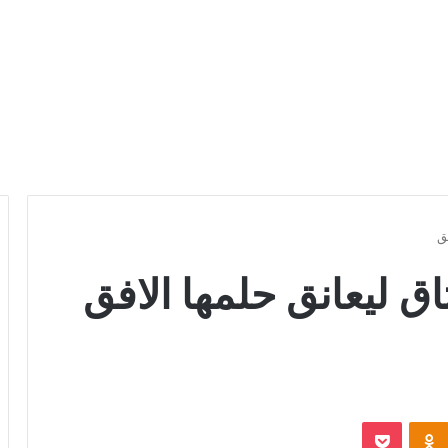
ق
ق ليعانق حلمها الافق
Odnoklassniki
بوكيت