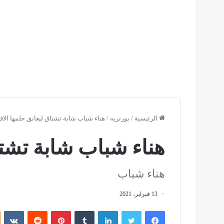
الرئيسية
/
بورتريه
/
هناء شباب شابة تشتاق ليعانق حلمها الاف
هناء شباب شابة تشتا
هناء شباب
13 فبراير، 2021
فيسبوك
تويتر
لينكدإن
بينتيريست