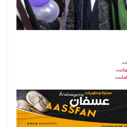
ت
».
ئدات
».
ئدات
».