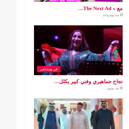
مع « The Next Ad…
منذ يوم واحد
فن ومشاهير
نجاح جماهيري وفني كبير يكلل…
منذ يومين