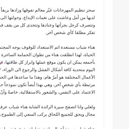
سحر تنظيم المهرجانات غيّر معالم تفوقها وزادها بريقا
لديها من أمل وعاشت على نغمات الإبداع، وحولتها الى ال
وتتصرف كرجل بجرأتها وعنادها وتتحدى كل من يقف في طر
تفكر مطلقا كأي شخص آخر.
هناء شباب مستعدة اتم الاستعداد للوقوف بوجه المجتمع 
الحياة، لهذا انطلقت هناء من تطوان الحمامة الساحرة ا
بأجمعه يمكن ان يكون موقع عملها وابراز كل طاقتها، ف
ه
اليوم متحدية كافة أشكال الفشل والرجوع الى الوراء، ل
الأعمال المختلفة هو أمرٌ هام، وهذا ما ساعدها في ال
مرتبطة بأي شخصٍ آخر، وهي بهذا أيضاً تكون نموذجاً حمي
الاعتماد على النفس، والشعور بالاستقلالية، خاصةً وأنّ 
ولعلي وانا اتصفح سيرة الرائدة الشابة هناء شباب عرف
مجال ويحق للجميع اللحاق بركب السعي إلى الطموح، 