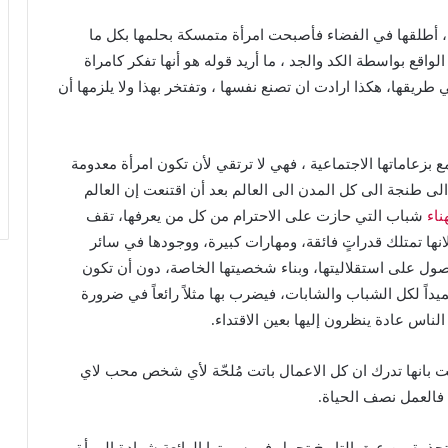
ً ، أطلقها في الفضاء فأصبحت امرأة متمسكة بحلمها بكل ما
واقع بواسطة الكد والجد ، ما أريد قوله هو أنها تفكر كامراة
يقها، هكذا ارادت ان تصنع نفسها ، وتفتخر بهذا ولا يلزمها أن
بزعاماتها الاجتماعية ، فهي لا ترتقي لأن تكون امرأة معدومة
لى طنجة الى كل المدن الى العالم بعد أن اقتنعت إن العالم
ناء
شباب التي حازت على الاحترام من كل من يعرفها، تقف
انها تمتلك قدراتٍ فائقة، ومهارات كبيرة، ووجودها في سائر
حصول على استقلاليتها، وبناء شخصيتها الخاصة، دون أن تكون
داً لكل الشباب والشابات، فيضرب بها مثلاً رائعاً في ضرورة
الناس عادة ينظرون إليها بعين الاقتداء.
ت بانها تدرك ان كل الاعمال باتت مُلحّة لأي شخص محب لاي
فالعمل نصف الحياة.