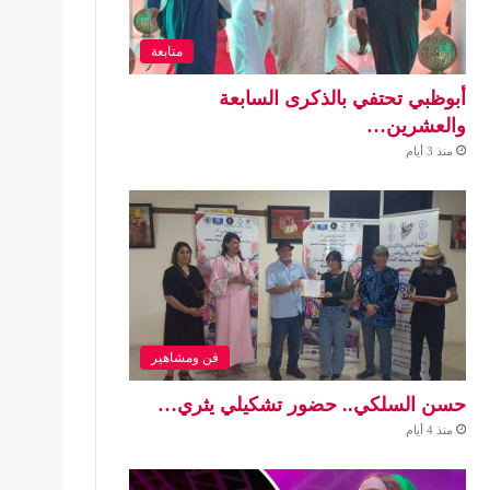
متابعة
أبوظبي تحتفي بالذكرى السابعة
والعشرين…
منذ 3 أيام
فن ومشاهير
حسن السلكي.. حضور تشكيلي يثري…
منذ 4 أيام