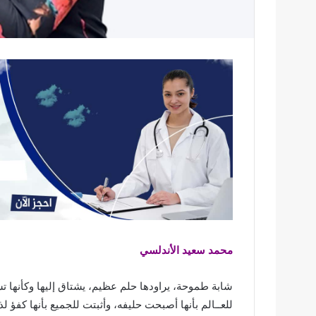
محمد سعيد الأندلسي
شابة طموحة، يراودها حلم عظيم، يشتاق إليها وكأنها تش
للعــالم بأنها أصبحت حليفه، وأثبتت للجميع بأنها كفؤ لذ