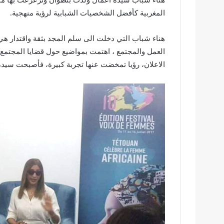
هناء شباب سيدة أعمال ولدت بتطوان وترعرعت بها متج
المغربية كأفضل الشخصيات الشبابية لرؤية منهجية.
هناء شباب التي دخلت الى سلم المجد بثقة واقتدار هي 
العمل والمجتمع ، اهتمت بمواضيع حول قضايا المجتمع 
الاعلان، رؤيا تمخضت عنها تجربة كبيرة، فأصبحت سيدة