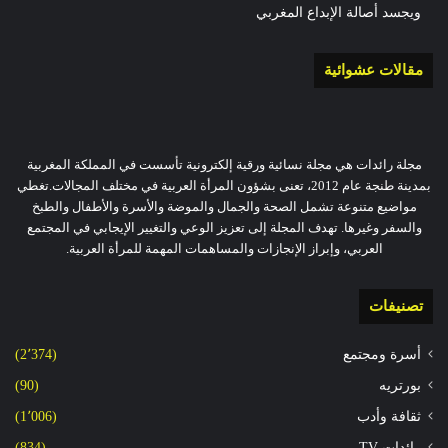
ويجسد أصالة الإبداع المغربي
مقالات عشوائية
مجلة رائدات هي مجلة نسائية ورقية إلكترونية تأسست في المملكة المغربية
بمدينة طنجة عام 2012، تعنى بشؤون المرأة العربية في مختلف المجالات.تغطي
مواضيع متنوعة تشمل الصحة والجمال والموضة والأسرة والأطفال والطبخ
والسفر وغيرها. تهدف المجلة إلى تعزيز الوعي والتغيير الإيجابي في المجتمع
العربي، وإبراز الإنجازات والمساهمات المهمة للمرأة العربية.
تصنيفات
أسرة ومجتمع
(2٬374)
بورتريه
(90)
ثقافة وأدب
(1٬006)
رائدات TV
(834)