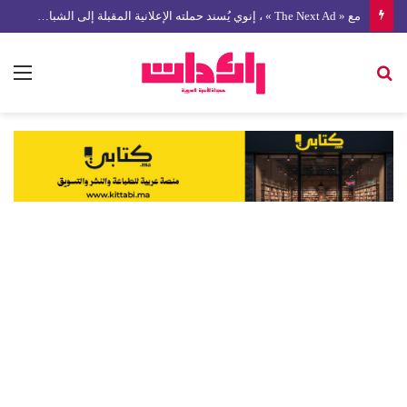
مع « The Next Ad » ، إنوي يُسند حملته الإعلانية المقبلة إلى الشباب المغربي
بحث
الق
عن