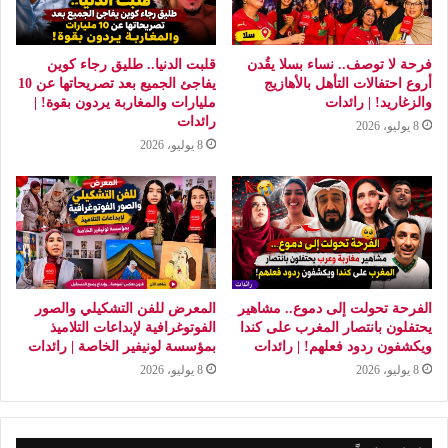
فرحة لا توصف.. نساء بسلا يقُدن
قلبت الدنيا.. طليق رجاء كوين
أروع احتفالات التأهل بالأهازيج
يفاجئ الجميع بعد تصريحاتها عن 10
والزغاريد! | رائدات
مليارات والمغاربة يردون بقوة! |
رائدات
8 يوليو، 2026
8 يوليو، 2026
الفرحة تحولت إلى دموع.. مشاهير
المعرض للفن التشكيلي والصور
يحتفلون بانتصار المغرب على كندا
الفوتوغرافية لإبداعات التلاميذ
ويكشفون ردود فعلهم! | رائدات
بمؤسسة لونيفير الخاصة | رائدات
8 يوليو، 2026
8 يوليو، 2026