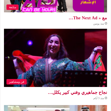
متابعة
مع « The Next Ad…
منذ يومين
فن ومشاهير
نجاح جماهيري وفني كبير يكلل…
منذ 3 أيام