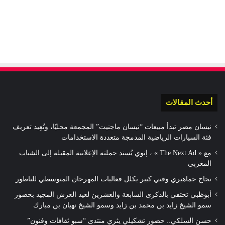
أحدث المقالات
نيسان مصر تبدأ مبيعات “نيسان ماجنيت” المجمعة محليًا، وتُعِيد تعريف
فئة السيارات الرياضية المدمجة متعددة الاستخدامات
مع « The Next Ad » ، إنوي يُسند حملته الإعلانية المقبلة إلى الشباب
المغربي
نجاح جماهيري وفني كبير يكلل فعاليات المهرجان المتوسطي للناظور
أبوظبي تحتفي بالذكرى السابعة والعشرين لعيد العرش المجيد بحضور
سمو الشيخ زايد بن محمد بن زايد وسمو الشيخ نهيان بن مبارك
حسن السلكي.. حضور تشكيلي يثري منتدى “سبو ثقافات وفنون”