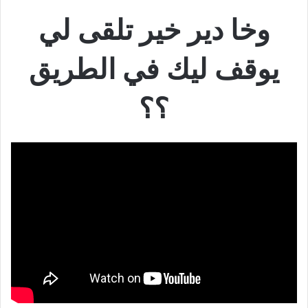
وخا دير خير تلقى لي
يوقف ليك في الطريق
؟؟