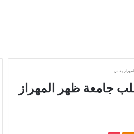
لمهراز بفاس
قلب جامعة ظهر المهراز
Odnoklassniki
بوكيت