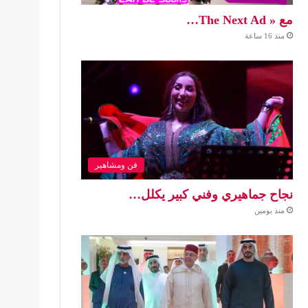
مع « The Next Ad…
منذ 16 ساعة
فن ومشاهير
نجاح جماهيري وفني كبير يكلل…
منذ يومين