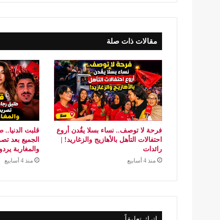
مقالات ذات صلة
فرحة لا توصف.. نساء بسلا يقُدن أروع
قلبت الدنيا.. 
احتفالات التأهل بالأهازيج والزغاريد! |
رائدات
والمغاربة يردو
منذ 4 أسابيع
منذ 4 أسابيع
اترك تعليقاً