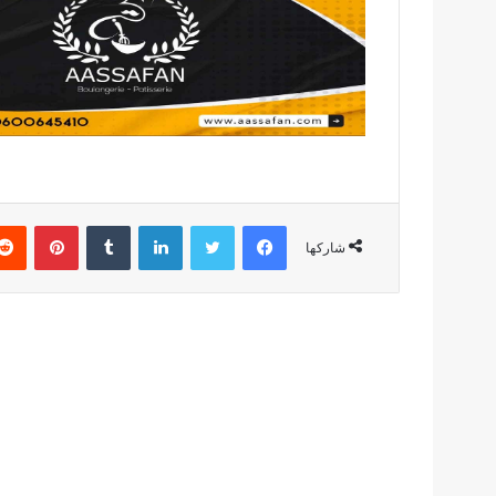
فيسبوك
تويتر
لينكدإن
بينتير
شاركها