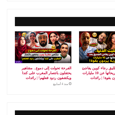
طليق رجاء كوين يفاجئ
الفرحة تحولت إلى دموع.. مشاهير
الجميع بعد تصريحاتها عن 10 مليارات
يحتفلون بانتصار المغرب على كندا
ن بقوة! | رائدات
ويكشفون ردود فعلهم! | رائدات
منذ 4 أسابيع