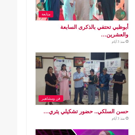
متابعة
أبوظبي تحتفي بالذكرى السابعة
والعشرين…
منذ 3 أيام
فن ومشاهير
حسن السلكي.. حضور تشكيلي يثري…
منذ 3 أيام