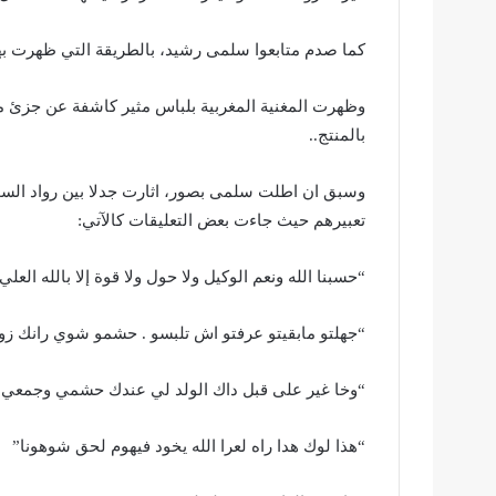
كما صدم متابعوا سلمى رشيد، بالطريقة التي ظهرت به
وظهرت المغنية المغربية بلباس مثير كاشفة عن جزئ 
بالمنتج..
وسبق ان اطلت سلمى بصور، اثارت جدلا بين رواد السوش
تعبيرهم حيث جاءت بعض التعليقات كالآتي:
“حسبنا الله ونعم الوكيل ولا حول ولا قوة إلا بالله ال
“جهلتو مابقيتو عرفتو اش تلبسو . حشمو شوي رانك زو
“وخا غير على قبل داك الولد لي عندك حشمي وجمعي
“هذا لوك هدا راه لعرا الله يخود فيهوم لحق شوهونا”