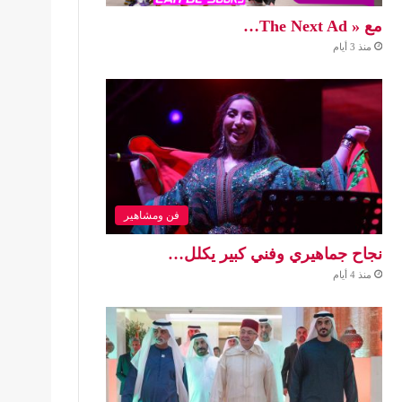
مع « The Next Ad…
منذ 3 أيام
فن ومشاهير
نجاح جماهيري وفني كبير يكلل…
منذ 4 أيام