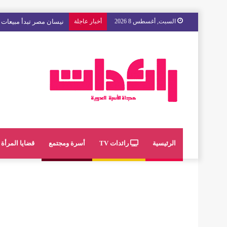
السبت, أغسطس 8 2026
أخبار عاجلة
مع « The Next Ad » ، إنوي يُسند حملته الإعلانية المقبلة إلى الشباب المغربي
الرئيسية
رائدات TV
أسرة ومجتمع
قضايا المرأة