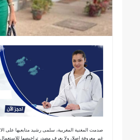
صدمت المغنية المغربية، سلمى رشيد متابعيها على الان
غير معروفة اصلا، ولا يعرف مصدر تراخيصها للاستعمال.