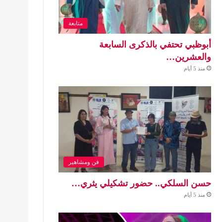
متابعة
أبوظبي تحتفي بالذكرى السابعة
والعشرين…
منذ 5 أيام
فن ومشاهير
حسن السلكي.. حضور تشكيلي يثري…
منذ 5 أيام