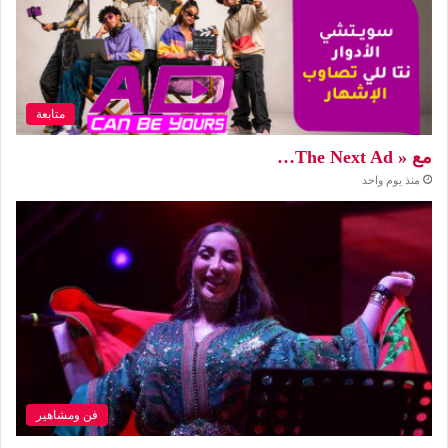
متابعة
مع « The Next Ad…
منذ يوم واحد
فن ومشاهير