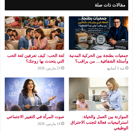
مقالات ذات صلة
جمعيات بطنجة بين الحركية المدنية
لغة الحب: كيف تعرفين لغة الحب
وأسئلة الشفافية… من يراقب؟
التي يتحدث بها زوجك؟
منذ 3 أسابيع
23 مارس، 2026
الموازنة بين العمل والحياة:
صوت المرأة في التغيير الاجتماعي
استراتيجيات فعالة لتجنب الاحتراق
14 مارس، 2026
الوظيفي