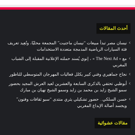
أحدث المقالات
نيسان مصر تبدأ مبيعات “نيسان ماجنيت” المجمعة محليًا، وتُعِيد تعريف
فئة السيارات الرياضية المدمجة متعددة الاستخدامات
مع « The Next Ad » ، إنوي يُسند حملته الإعلانية المقبلة إلى الشباب
المغربي
نجاح جماهيري وفني كبير يكلل فعاليات المهرجان المتوسطي للناظور
أبوظبي تحتفي بالذكرى السابعة والعشرين لعيد العرش المجيد بحضور
سمو الشيخ زايد بن محمد بن زايد وسمو الشيخ نهيان بن مبارك
حسن السلكي.. حضور تشكيلي يثري منتدى “سبو ثقافات وفنون”
ويجسد أصالة الإبداع المغربي
مقالات عشوائية