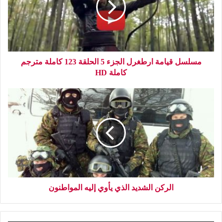
مسلسل قيامة ارطغرل الجزء 5 الحلقة 123 كاملة مترجم
كاملة HD
الركن الشديد الذي يأوي إليه المواطنون