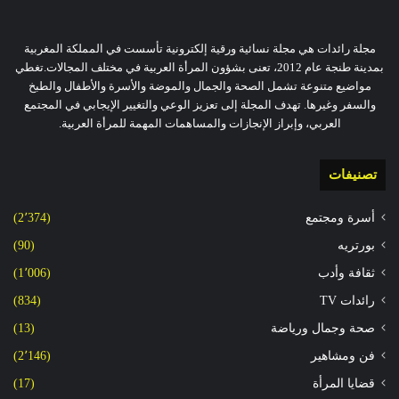
مجلة رائدات هي مجلة نسائية ورقية إلكترونية تأسست في المملكة المغربية
بمدينة طنجة عام 2012، تعنى بشؤون المرأة العربية في مختلف المجالات.تغطي
مواضيع متنوعة تشمل الصحة والجمال والموضة والأسرة والأطفال والطبخ
والسفر وغيرها. تهدف المجلة إلى تعزيز الوعي والتغيير الإيجابي في المجتمع
العربي، وإبراز الإنجازات والمساهمات المهمة للمرأة العربية.
تصنيفات
أسرة ومجتمع
(2٬374)
بورتريه
(90)
ثقافة وأدب
(1٬006)
رائدات TV
(834)
صحة وجمال ورياضة
(13)
فن ومشاهير
(2٬146)
قضايا المرأة
(17)