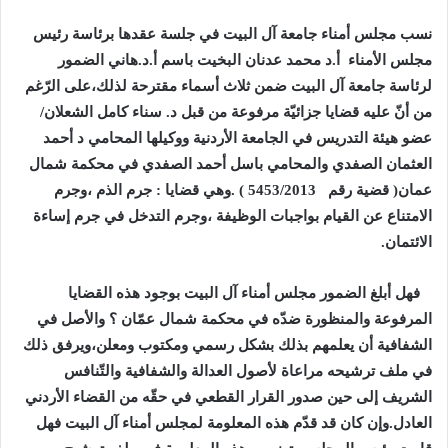
نسب مجلس أمناء جامعة آل البيت في جلسة عقدها برئاسة رئيس
مجلس الأمناء أ.د محمد عدنان البخيت باسم أ.د.هاني الضمور
لرئاسة جامعة آل البيت ضمن ثلاث أسماء مقترحة لذلك،على الرّغم
من أنّ عليه قضايا جزائيّة مرفوعة من قبل د. سناء كامل الشعلان/
عضو هيئة التدريس في الجامعة الأردنية ووكيلها المحامي د أحمد
العثمان الصفدي والمحامي باسل أحمد الصفدي في محكمة شمال
عمان( قضية رقم 5453/2013 ) .وهي قضايا : جرم الذم ،وجرم
الامتناع عن القيام بواجبات الوظيفة ،وجرم التدخل في جرم إساءة
الائتمان.
فهل أبلغ الضمور مجلس أمناء آل البيت بوجود هذه القضايا
المرفوعة والمنظورة ضدّه في محكمة شمال عمّان ؟ والأصل في
الشفافية أن يعلمهم بذلك بشكل رسمي ومكتوب ومعلن،ويرفق ذلك
في ملف ترشيحه مراعاة لأصول العدالة والشفافية والتّنافس
الشريف إلى حين صدور القرار القطعي في حقّه من القضاء الأردني
العادل.وإن كان قد قدّم هذه المعلومة لمجلس أمناء آل البيت فهل