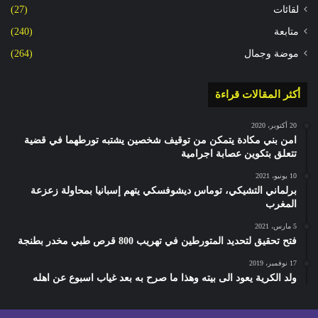
لقائات
(27)
متابعة
(240)
موضة وجمال
(264)
أكثر المقالات قراءة
20 أكتوبر، 2020
امن بني مكادة يتمكن من توقيف شخصين يشتبه تورطهما في قضية
تتعلق بتكوين عصابة اجرامية
10 يونيو، 2021
برلماني التشيكي، توماس ديشوفسكي يتهم إسبانيا بمحاولة زعزعة
المغرب
5 مارس، 2021
فتح تحقيق لتحديد المتورطين في تهريب 800 قرص طبي مخدر بطنجة
17 نوفمبر، 2019
ولد الكرية يعود الى بيته وهذا ما صرح به بعد غياب اسبوع عن اهله