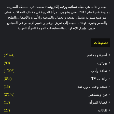
مجلة رائدات هي مجلة نسائية ورقية إلكترونية تأسست في المملكة المغربية
بمدينة طنجة عام 2012، تعنى بشؤون المرأة العربية في مختلف المجالات.تغطي
مواضيع متنوعة تشمل الصحة والجمال والموضة والأسرة والأطفال والطبخ
والسفر وغيرها. تهدف المجلة إلى تعزيز الوعي والتغيير الإيجابي في المجتمع
العربي، وإبراز الإنجازات والمساهمات المهمة للمرأة العربية.
تصنيفات
أسرة ومجتمع
(2٬374)
بورتريه
(90)
ثقافة وأدب
(1٬006)
رائدات TV
(834)
صحة وجمال ورياضة
(13)
فن ومشاهير
(2٬146)
قضايا المرأة
(17)
لقائات
(27)