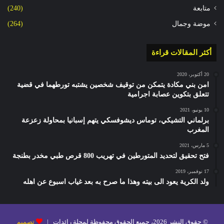
متابعة
(240)
موضة وجمال
(264)
أكثر المقالات قراءة
20 أكتوبر، 2020
امن بني مكادة يتمكن من توقيف شخصين يشتبه تورطهما في قضية
تتعلق بتكوين عصابة اجرامية
10 يونيو، 2021
برلماني التشيكي، توماس ديشوفسكي يتهم إسبانيا بمحاولة زعزعة
المغرب
5 مارس، 2021
فتح تحقيق لتحديد المتورطين في تهريب 800 قرص طبي مخدر بطنجة
17 نوفمبر، 2019
ولد الكرية يعود الى بيته وهذا ما صرح به بعد غياب اسبوع عن اهله
© حقوق النشر 2026، جميع الحقوق محفوظة لمجلة رائدات |
تصميم