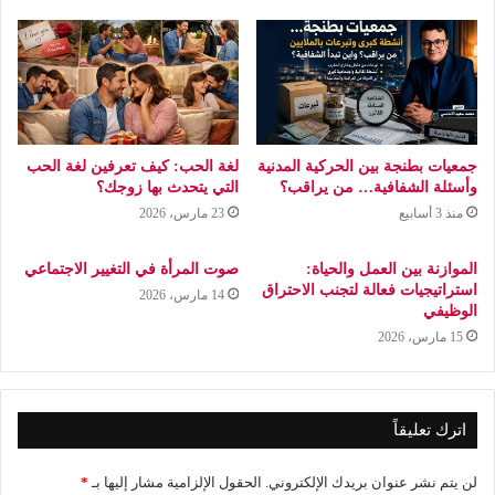
جمعيات بطنجة بين الحركية المدنية
لغة الحب: كيف تعرفين لغة الحب
وأسئلة الشفافية… من يراقب؟
التي يتحدث بها زوجك؟
منذ 3 أسابيع
23 مارس، 2026
الموازنة بين العمل والحياة:
صوت المرأة في التغيير الاجتماعي
استراتيجيات فعالة لتجنب الاحتراق
14 مارس، 2026
الوظيفي
15 مارس، 2026
اترك تعليقاً
لن يتم نشر عنوان بريدك الإلكتروني.
الحقول الإلزامية مشار إليها بـ
*