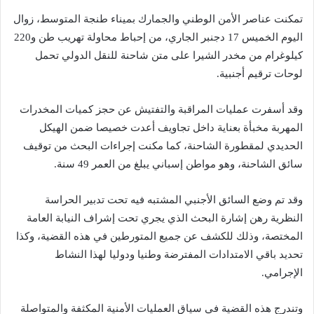
تمكنت عناصر الأمن الوطني والجمارك بميناء طنجة المتوسط، زوال
اليوم الخميس 17 دجنبر الجاري، من إحباط محاولة تهريب طن و220
كيلوغرام من مخدر الشيرا على متن شاحنة للنقل الدولي تحمل
لوحات ترقيم أجنبية.
وقد أسفرت عمليات المراقبة والتفتيش عن حجز كميات المخدرات
المهربة مخبأة بعناية داخل تجاويف أعدت خصيصا ضمن الهيكل
الحديدي لمقطورة الشاحنة، كما مكنت إجراءات البحث من توقيف
سائق الشاحنة، وهو مواطن إسباني يبلغ من العمر 49 سنة.
وقد تم وضع السائق الأجنبي المشتبه فيه تحت تدبير الحراسة
النظرية رهن إشارة البحث الذي يجري تحت إشراف النيابة العامة
المختصة، وذلك للكشف عن جميع المتورطين في هذه القضية، وكذا
تحديد باقي الامتدادات المفترضة وطنيا ودوليا لهذا النشاط
الإجرامي.
وتندرج هذه القضية في سياق العمليات الأمنية المكثفة والمتواصلة