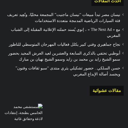
أحدث المقالات
نيسان مصر تبدأ مبيعات “نيسان ماجنيت” المجمعة محليًا، وتُعِيد تعريف
فئة السيارات الرياضية المدمجة متعددة الاستخدامات
مع « The Next Ad » ، إنوي يُسند حملته الإعلانية المقبلة إلى الشباب
المغربي
نجاح جماهيري وفني كبير يكلل فعاليات المهرجان المتوسطي للناظور
أبوظبي تحتفي بالذكرى السابعة والعشرين لعيد العرش المجيد بحضور
سمو الشيخ زايد بن محمد بن زايد وسمو الشيخ نهيان بن مبارك
حسن السلكي.. حضور تشكيلي يثري منتدى “سبو ثقافات وفنون”
ويجسد أصالة الإبداع المغربي
مقالات عشوائية