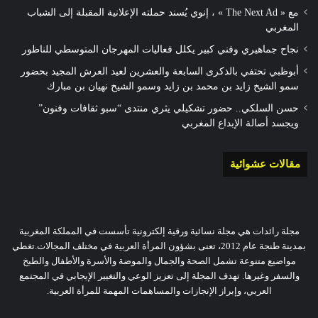
مع « The Next Ad » ، إنوي يُسند حملته الإعلانية المقبلة إلى الشباب
المغربي
نجاح جماهيري وفني كبير يكلل فعاليات المهرجان المتوسطي للناظور
أبوظبي تحتفي بالذكرى السابعة والعشرين لعيد العرش المجيد بحضور
سمو الشيخ زايد بن محمد بن زايد وسمو الشيخ نهيان بن مبارك
حسن السلكي.. حضور تشكيلي يثري منتدى “سبو ثقافات وفنون”
ويجسد أصالة الإبداع المغربي
مقالات عشوائية
مجلة رائدات هي مجلة نسائية ورقية إلكترونية تأسست في المملكة المغربية
بمدينة طنجة عام 2012، تعنى بشؤون المرأة العربية في مختلف المجالات.تغطي
مواضيع متنوعة تشمل الصحة والجمال والموضة والأسرة والأطفال والطبخ
والسفر وغيرها. تهدف المجلة إلى تعزيز الوعي والتغيير الإيجابي في المجتمع
العربي، وإبراز الإنجازات والمساهمات المهمة للمرأة العربية.