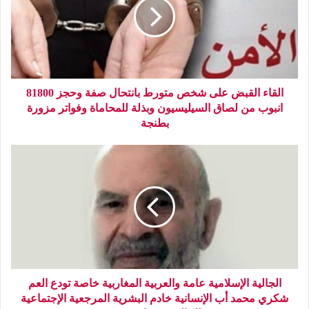
القاء القبض على شخص متورط بانتحال صفة وحجز 81800
انبوب من لصاق السيليسيون وبذلة للمحاماة وفواتر مزورة
بطنجة
الجالية الإسلامية عامة والعربية المغاربية خاصة تودع العم
شكري محمد أب الإنسانية خادم البشرية المرجعية الإجتماعية