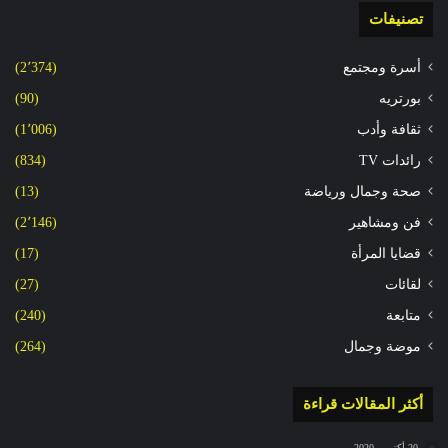
تصنيفات
أسرة ومجتمع
(2٬374)
بورتريه
(90)
ثقافة وأدب
(1٬006)
رائدات TV
(834)
صحة وجمال ورياضة
(13)
فن ومشاهير
(2٬146)
قضايا المرأة
(17)
لقائات
(27)
متابعة
(240)
موضة وجمال
(264)
أكثر المقالات قراءة
20 أكتوبر، 2020