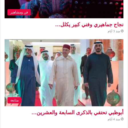
فن ومشاهير
نجاح جماهيري وفني كبير يكلل…
منذ 3 أيام
متابعة
أبوظبي تحتفي بالذكرى السابعة والعشرين…
منذ 4 أيام