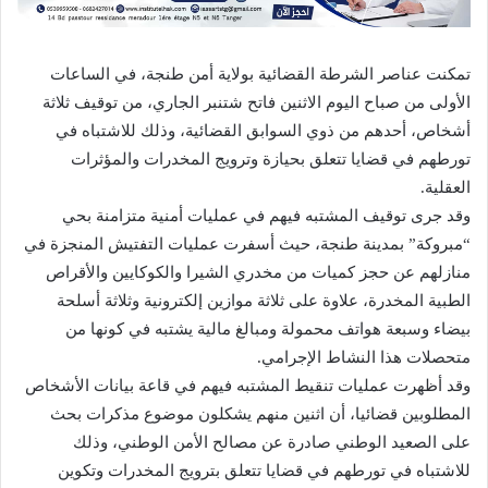
تمكنت عناصر الشرطة القضائية بولاية أمن طنجة، في الساعات
الأولى من صباح اليوم الاثنين فاتح شتنبر الجاري، من توقيف ثلاثة
أشخاص، أحدهم من ذوي السوابق القضائية، وذلك للاشتباه في
تورطهم في قضايا تتعلق بحيازة وترويج المخدرات والمؤثرات
العقلية.
وقد جرى توقيف المشتبه فيهم في عمليات أمنية متزامنة بحي
“مبروكة” بمدينة طنجة، حيث أسفرت عمليات التفتيش المنجزة في
منازلهم عن حجز كميات من مخدري الشيرا والكوكايين والأقراص
الطبية المخدرة، علاوة على ثلاثة موازين إلكترونية وثلاثة أسلحة
بيضاء وسبعة هواتف محمولة ومبالغ مالية يشتبه في كونها من
متحصلات هذا النشاط الإجرامي.
وقد أظهرت عمليات تنقيط المشتبه فيهم في قاعة بيانات الأشخاص
المطلوبين قضائيا، أن اثنين منهم يشكلون موضوع مذكرات بحث
على الصعيد الوطني صادرة عن مصالح الأمن الوطني، وذلك
للاشتباه في تورطهم في قضايا تتعلق بترويج المخدرات وتكوين