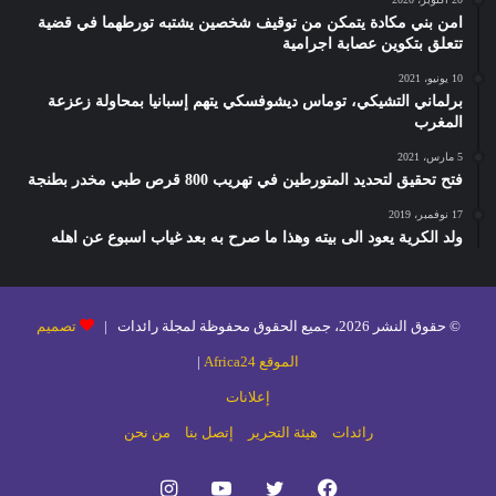
امن بني مكادة يتمكن من توقيف شخصين يشتبه تورطهما في قضية
تتعلق بتكوين عصابة اجرامية
10 يونيو، 2021
برلماني التشيكي، توماس ديشوفسكي يتهم إسبانيا بمحاولة زعزعة
المغرب
5 مارس، 2021
فتح تحقيق لتحديد المتورطين في تهريب 800 قرص طبي مخدر بطنجة
17 نوفمبر، 2019
ولد الكرية يعود الى بيته وهذا ما صرح به بعد غياب اسبوع عن اهله
© حقوق النشر 2026، جميع الحقوق محفوظة لمجلة رائدات |
تصميم
الموقع Africa24
|
إعلانات
رائدات
هيئة التحرير
إتصل بنا
من نحن
فيسبوك
تويتر
يوتيوب
انستقرام