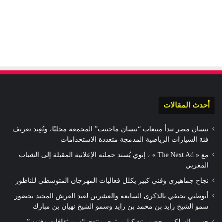
أحدث المقالات
نيسان مصر تبدأ مبيعات “نيسان ماجنيت” المجمعة محليًا، وتُعِيد تعريف
فئة السيارات الرياضية المدمجة متعددة الاستخدامات
مع « The Next Ad » ، إنوي يُسند حملته الإعلانية المقبلة إلى الشباب
المغربي
نجاح جماهيري وفني كبير يكلل فعاليات المهرجان المتوسطي للناظور
أبوظبي تحتفي بالذكرى السابعة والعشرين لعيد العرش المجيد بحضور
سمو الشيخ زايد بن محمد بن زايد وسمو الشيخ نهيان بن مبارك
حسن السلكي.. حضور تشكيلي يثري منتدى “سبو ثقافات وفنون”