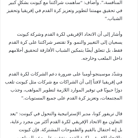
المنافسة،”. وأضاف: “ساهمت شراكتنا مع كيونت بشكلٍ كبير
في تحقيق مهمتنا لتطوير وتعزيز كرة القدم في إفريقيا وتحفيز
الشباب.”
وأشار إلى أن الاتحاد الإفريقي لكرة القدم وشركة كيونت
يسعيان إلى التغيير والنمو. ولا تقتصر شراكتنا على كرة القدم
فقط، بل تتعلق أيضًا بتمكين الشباب الأفارقة لتحقيق أحلامهم
داخل الملعب وخارجه.
وشدّد موسينجو-أومبا على ضرورة دعم الشركات لكرة القدم
في إفريقيا لافتاً إلى أن الشراكات مع شركات مثل كيونت تلعب
دورًا حيويًا في توفير الموارد اللازمة لتطوير المواهب، وجذب
المجتمعات، وتعزيز كرة القدم على جميع المستويات.”
قال تريفور كونا، مدير الإستراتيجية والتحول في كيونت: “يعد
التعاون مع الاتحاد الإفريقي لكرة القدم أكثر من مجرد رعاية،
بل إنه احتفال بالقيم والطموحات المشتركة. فإن كيونت
والاتحاد الإفريقي لكرة القدم متفقين على دعم المواهب،