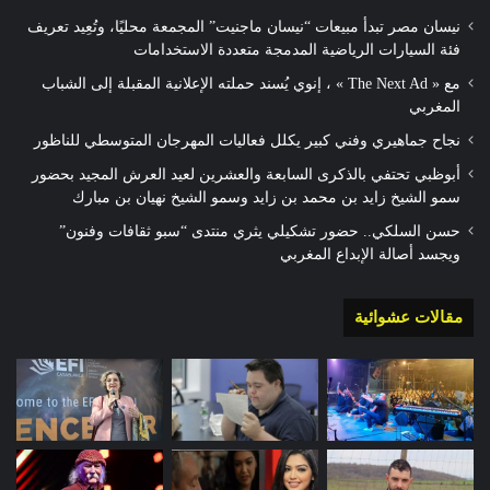
نيسان مصر تبدأ مبيعات “نيسان ماجنيت” المجمعة محليًا، وتُعِيد تعريف
فئة السيارات الرياضية المدمجة متعددة الاستخدامات
مع « The Next Ad » ، إنوي يُسند حملته الإعلانية المقبلة إلى الشباب
المغربي
نجاح جماهيري وفني كبير يكلل فعاليات المهرجان المتوسطي للناظور
أبوظبي تحتفي بالذكرى السابعة والعشرين لعيد العرش المجيد بحضور
سمو الشيخ زايد بن محمد بن زايد وسمو الشيخ نهيان بن مبارك
حسن السلكي.. حضور تشكيلي يثري منتدى “سبو ثقافات وفنون”
ويجسد أصالة الإبداع المغربي
مقالات عشوائية