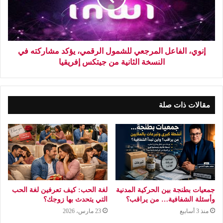
إنوي، الفاعل المرجعي للشمول الرقمي، يؤكد مشاركته في
النسخة الثانية من جيتكس إفريقيا
مقالات ذات صلة
جمعيات بطنجة بين الحركية المدنية
لغة الحب: كيف تعرفين لغة الحب
وأسئلة الشفافية… من يراقب؟
التي يتحدث بها زوجك؟
منذ 3 أسابيع
23 مارس، 2026