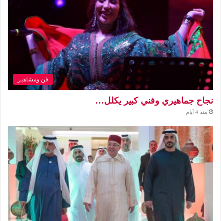
فن ومشاهير
نجاح جماهيري وفني كبير يكلل…
منذ 4 أيام