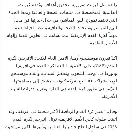
رائدة مثل كيونت ضرورية لتحقيق أهدافه. وتُقدم كيونت،
العالمية المتخصصة في منتجات الصحة والعافية ونمط الحياة
التي تعتمد نموذج البيع المباشر، من خلال خبرتها في مجال
البيع المباشر ومنتجات الصحة والعافية ونمط الحياة، دعمًا
مهماً لكرة القدم الإفريقية، مما يُساهم في تطوير اللعبة وإلهام
الأجيال القادمة.
أكدّ فيرون موسينجو-أومبا، الأمين العام للاتحاد الإفريقي لكرة
القدم (CAF)، على الأهمية البالغة لكرة القدم في إفريقيا
ودورها في توحيد الشعوب وتحفيز الشباب. وأشاد موسينجو-
أومبا بشراكة CAF مع شركة كيونت، مشيرًا إلى مساهمتها
القيّمة في تطوير كرة القدم في القارة وتعزيز قدرات الشباب
الأفارقة.
وقال: “تعتبر كرة القدم الرياضة الأكثر شعبية في إفريقيا، وقد
أثبتت بطولة كأس الأمم الإفريقية توتال إنيرجيز لكرة القدم
2023 في ساحل العاج جاذبيتها العالمية وتأثيرها الكبير من حيث