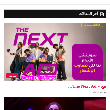
آخر المقالات
متابعة
مع « The Next Ad…
منذ 3 أيام