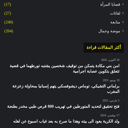
قضايا المرأة
(17)
لقائات
(27)
متابعة
(240)
موضة وجمال
(264)
أكثر المقالات قراءة
20 أكتوبر، 2020
امن بني مكادة يتمكن من توقيف شخصين يشتبه تورطهما في قضية
تتعلق بتكوين عصابة اجرامية
10 يونيو، 2021
برلماني التشيكي، توماس ديشوفسكي يتهم إسبانيا بمحاولة زعزعة
المغرب
5 مارس، 2021
فتح تحقيق لتحديد المتورطين في تهريب 800 قرص طبي مخدر بطنجة
17 نوفمبر، 2019
ولد الكرية يعود الى بيته وهذا ما صرح به بعد غياب اسبوع عن اهله