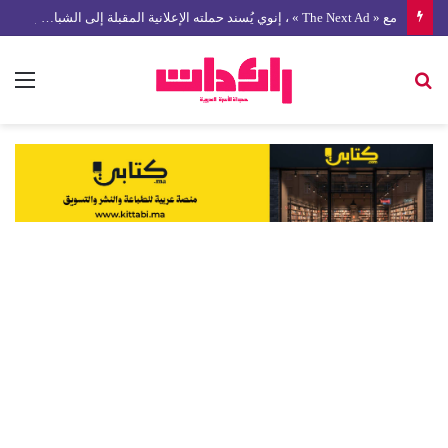
مع « The Next Ad » ، إنوي يُسند حملته الإعلانية المقبلة إلى الشباب المغربي
بحث
الق
عن