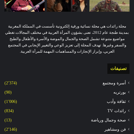
مجلة رائدات هي مجلة نسائية ورقية إلكترونية تأسست في المملكة المغربية
بمدينة طنجة عام 2012، تعنى بشؤون المرأة العربية في مختلف المجالات.تغطي
مواضيع متنوعة تشمل الصحة والجمال والموضة والأسرة والأطفال والطبخ
والسفر وغيرها. تهدف المجلة إلى تعزيز الوعي والتغيير الإيجابي في المجتمع
العربي، وإبراز الإنجازات والمساهمات المهمة للمرأة العربية.
تصنيفات
أسرة ومجتمع
(2٬374)
بورتريه
(90)
ثقافة وأدب
(1٬006)
رائدات TV
(834)
صحة وجمال ورياضة
(13)
فن ومشاهير
(2٬146)