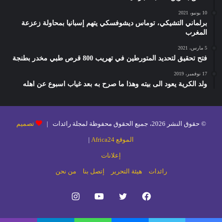
10 يونيو، 2021
برلماني التشيكي، توماس ديشوفسكي يتهم إسبانيا بمحاولة زعزعة
المغرب
5 مارس، 2021
فتح تحقيق لتحديد المتورطين في تهريب 800 قرص طبي مخدر بطنجة
17 نوفمبر، 2019
ولد الكرية يعود الى بيته وهذا ما صرح به بعد غياب اسبوع عن اهله
© حقوق النشر 2026، جميع الحقوق محفوظة لمجلة رائدات |
تصميم
الموقع Africa24
|
إعلانات
رائدات
هيئة التحرير
إتصل بنا
من نحن
فيسبوك
تويتر
يوتيوب
انستقرام