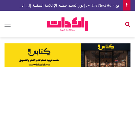
مع « The Next Ad » ، إنوي يُسند حملته الإعلانية المقبلة إلى الشباب المغربي
بحث
الق
عن