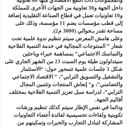
والمجموعات ذات النفع الاقتصادي منها 60 تعاونية
داخل الجهة و30 تعاونية من الجهات الأخرى للمملكة
و10 تعاونيات تعمل في قطاع الصناعة التقليدية إضافة
إلى قطب مؤسسات يضم 11 مؤسسة، وذلك على
مساحة تقدر بـحوالي (3000 م2).
وعلى هامش المعرض سيتم تنظيم ندوة علمية تحت
شعار ” المنتوجات المجالية في خدمة التنمية الفلاحية
والتماسك الاجتماعي” بمساهمة خبراء وباحثين
سيتداولون طيلة يوم السبت 23 من الشهر الجاري على
شكل 3 جلسات علمية تتمحور حول: “الاستثمار
والتشغيل والتسويق الترابي”، ” الاقتصاد الاجتماعي
والتضامني”، و” إنعاش المنتجات وتثمين المجال
الترابي”، لدراسة سبل تعزيز التنمية الفلاحية بمختلف
أقاليم الجهة.
ودائما في نفس الإطار سيتم كذلك تنظيم ورشات
تكوينية ولقاءات تحسيسية لفائدة أعضاء التعاونيات
المشاركة لتبادل التجارب والخبرات وتمكينهم من