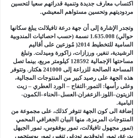
اكتساب معارف جديدة وتنمية قدراتهم سعيا لتحسين
مردوديتهم وتحسين مستواهم المعيشي.
وتجدر الإشارة إلى أن جهة درعة تافيلالت يبلغ سكانها
حوالي) 1.635.008 نسمة (حسب احصائيات المندوبية
السامية للتخطيط 2014( مُوزعين على أقاليم
الرشيدية، تنغير، ورزازات، زاكورة وميدلت. وتبلغ
مساحتها الإجمالية 128592 كيلومتر مربع، بينما تصل
المساحة الصالحة للزراعة إلى 241000 هكتار. وتتوفر
هذه الجهة على رصيد كبير من المنتوجات المجالية،
وعلى رأسها: التمور-التفاح – الورد العطري – زيت
الزيتون–اللوز-الزعفران-العسل–الحناء–الكمون-
البامية.
إضافة الى كون الجهة تتوفر كذلك، على مجموعة من
المنتوجات المرمزة، منها البيان الجغرافي المحمي
(تمور مجهول تافيلالت، تمور بوفقوس، تمور الجيهل
بدرعة، تمور اوتوقديم تودغى تنغير، تمور بوستحمي