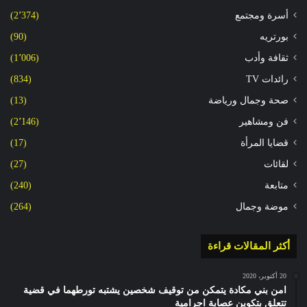
أسرة ومجتمع
(2٬374)
بورتريه
(90)
ثقافة وأدب
(1٬006)
رائدات TV
(834)
صحة وجمال ورياضة
(13)
فن ومشاهير
(2٬146)
قضايا المرأة
(17)
لقائات
(27)
متابعة
(240)
موضة وجمال
(264)
أكثر المقالات قراءة
20 أكتوبر، 2020
امن بني مكادة يتمكن من توقيف شخصين يشتبه تورطهما في قضية
تتعلق بتكوين عصابة اجرامية