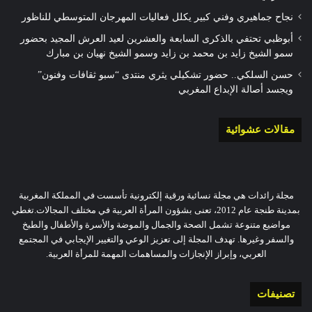
نجاح جماهيري وفني كبير يكلل فعاليات المهرجان المتوسطي للناظور
أبوظبي تحتفي بالذكرى السابعة والعشرين لعيد العرش المجيد بحضور
سمو الشيخ زايد بن محمد بن زايد وسمو الشيخ نهيان بن مبارك
حسن السلكي.. حضور تشكيلي يثري منتدى “سبو ثقافات وفنون”
ويجسد أصالة الإبداع المغربي
مقالات عشوائية
مجلة رائدات هي مجلة نسائية ورقية إلكترونية تأسست في المملكة المغربية
بمدينة طنجة عام 2012، تعنى بشؤون المرأة العربية في مختلف المجالات.تغطي
مواضيع متنوعة تشمل الصحة والجمال والموضة والأسرة والأطفال والطبخ
والسفر وغيرها. تهدف المجلة إلى تعزيز الوعي والتغيير الإيجابي في المجتمع
العربي، وإبراز الإنجازات والمساهمات المهمة للمرأة العربية.
تصنيفات