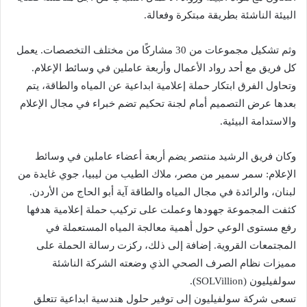
البيئة الناشئة بطريقة مبتكرة وفعالة.
وثم تشكيل مجموعات من 30 مشاركًا من مختلف التخصصات. يعمل
كل فريق مع أحد رواد الأعمال وأربعة عاملين في وسائط الإعلام.
وتحاول الفرق ابتكار حملة إعلامية ابداعية عن المياه والطاقة، يتم
بعدها عرض التصميم أمام لجنة تحكيم تضم خبراء في مجال الإعلام
والاستدامة البيئية.
وكان فريق الرشيد منتصر يضم أربعة أعضاء عاملين في وسائط
الإعلام: سمر سمير من مصر، ملاك الطيب من ليبيا، جوي غايدة من
لبنان، والرائدة في مجال المياه والطاقة آية أبو الحاج من الأردن.
كثفت المجموعة جهودها وعملت على تركيب حملة إعلامية هدفها
رفع مستوى الوعي حول أهمية معالجة المياه المستعملة في
المجتمعات القروية. إضافة إلى ذلك، ركزت رسالة الحملة على
مميزات نظام الصرف الصحي الذي وضعته الشركة الناشئة
سولفيليون (SOLVillion).
تسعى شركة سولفيليون إلى توفير حلول هندسية ابداعية تتعلق