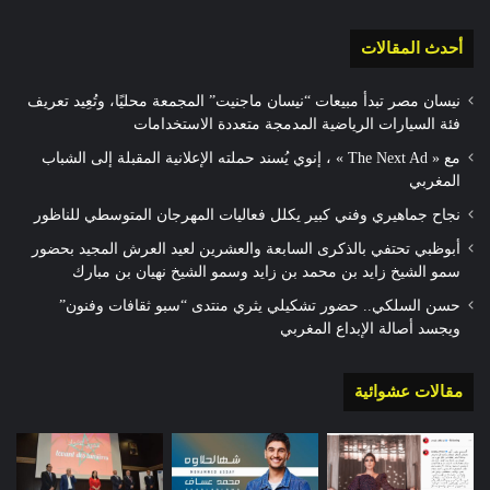
أحدث المقالات
نيسان مصر تبدأ مبيعات “نيسان ماجنيت” المجمعة محليًا، وتُعِيد تعريف
فئة السيارات الرياضية المدمجة متعددة الاستخدامات
مع « The Next Ad » ، إنوي يُسند حملته الإعلانية المقبلة إلى الشباب
المغربي
نجاح جماهيري وفني كبير يكلل فعاليات المهرجان المتوسطي للناظور
أبوظبي تحتفي بالذكرى السابعة والعشرين لعيد العرش المجيد بحضور
سمو الشيخ زايد بن محمد بن زايد وسمو الشيخ نهيان بن مبارك
حسن السلكي.. حضور تشكيلي يثري منتدى “سبو ثقافات وفنون”
ويجسد أصالة الإبداع المغربي
مقالات عشوائية