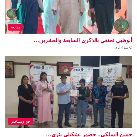
متابعة
أبوظبي تحتفي بالذكرى السابعة والعشرين…
منذ 4 أيام
فن ومشاهير
حسن السلكي.. حضور تشكيلي يثري…