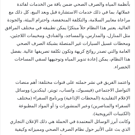
بأنظمة المياه والصرف الصحي ضمن باقة من الخدمات لفائدة
عملائها، بما في ذلك خدمات الاستشارة قبل وبعد البيع، كل ذلك مع
مراعاة معايير السلامة، والتكلفة المنخفضة، واحترام البيئة، والجودة
العالية. يعتبر هذا النظام حلاً مبتكرًا يمكن تطبيقه في مختلف المرافق
مثل المنازل، والمدارس، والمساجد، والفنادق، ومخيمات اللاجئين،
ومحطات غسيل السيارات غير المتصلة بشبكة الصرف الصحي
العامة والتي تصدر روائح كريهة وتكون تكلفة تصريفها عالية. بفضل
هذا النظام، يمكن إعادة تدوير المياه وتوجيهها لسقي المساحات
الخضراء.
واعتمد الفريق في نشر حملته على قنوات مختلفة: أهم منصات
التواصل الاجتماعي (فيسبوك، واتساب، تويتر، لينكدين) ووسائل
الإعلام التقليدية (المحطات الإذاعية) وبرنامج السفراء (مختلف
السفراء والمناصرين) وعبر المنشورات و/ أو المواد المطبوعة
(الكتيبات الترويجية).
وكانت أبرز الوسائل المعتمدة في الحملة هي ذلك الإعلان التجاري
الذي بث على الأثير حول نظام الصرف الصحي ومميزاته وكيفية