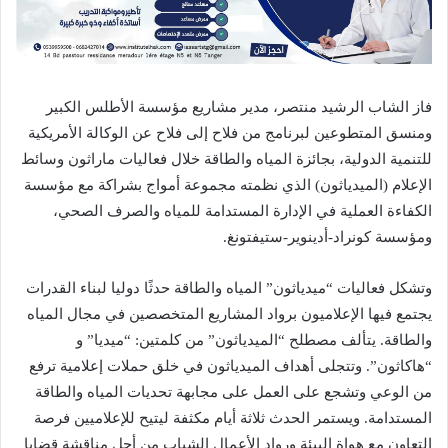
فاز الشاب الرشيد منتصر، مدير مشاريع مؤسسة الأطلس الكبير
ومنسق المتطوعين لبرنامج من فلاح إلى فلاح عن الوكالة الأمريكية
للتنمية الدولية، بجائزة المياه والطاقة خلال فعاليات ماراثون وسائط
الإعلام (الميدياثون) الذي نظمته مجموعة أمواج بشراكة مع مؤسسة
الكفاءة العملية في الإدارة المستدامة للمياه والصرف الصحي،
ومؤسسة كونراد-أدينوير-ستيفتونغ.
وتشكل فعاليات “ميدياثون” المياه والطاقة حدثًا دوليا لبناء القدرات
يجتمع فيها الإعلاميون برواد المشاريع المتخصصين في مجال المياه
والطاقة. يتألف مصطلح “الميدياثون” من كلمتين: “ميديا” و
“هاكاثون”. وتتجلى أهداف الميدياثون في خلق حملات إعلامية ترفع
من الوعي وتشجع على العمل على مجابهة تحديات المياه والطاقة
المستدامة. ويستمر الحدث ثلاثة أيام مكثفة ليتيح للإعلاميين فرصة
التعاون مع هواة البيئة ورواد الأعمال الشباب من أجل مناقشة قضايا