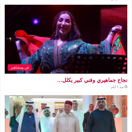
فن ومشاهير
نجاح جماهيري وفني كبير يكلل…
منذ 3 أيام