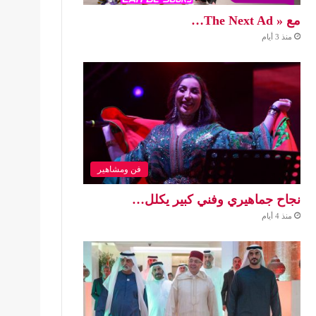
مع « The Next Ad…
منذ 3 أيام
فن ومشاهير
نجاح جماهيري وفني كبير يكلل…
منذ 4 أيام