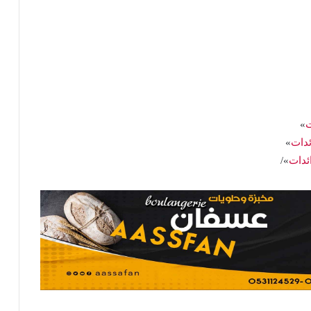
ت
»
ئدات
»
ائدات
»/