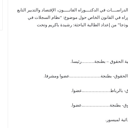
ب مركـــــز الدراســــات في الدكتــــوراه القانـــــون، الإقتصاد والتدبير التابع
وراه في القانون الخاص حول موضوع: “نظام السجلات في
ذجا” من إعداد الطالبة الباحثة: رشيدة باكريم وتحت
بكلية الحقوق – بطنجة………رئيسا.
ي بكلية الحقوق- بطنجة………………….عضوا ومشرفا.
الحقوق- بالرباط………………..عضوا.
 الحقوق- بطنجة………………..عضوا.
ائية لميسور.