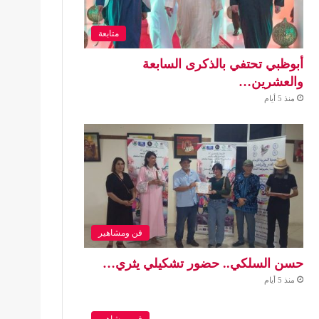
متابعة
أبوظبي تحتفي بالذكرى السابعة
والعشرين…
منذ 5 أيام
فن ومشاهير
حسن السلكي.. حضور تشكيلي يثري…
منذ 5 أيام
فن ومشاهير