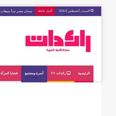
السبت, أغسطس 8 2026
أخبار عاجلة
مع « The Next Ad » ، إنوي يُسند حملته الإعلانية المقبلة إلى الشباب المغربي
الرئيسية
رائدات TV
أسرة ومجتمع
قضايا المرأة