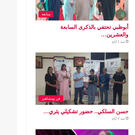
متابعة
أبوظبي تحتفي بالذكرى السابعة
والعشرين…
منذ 3 أيام
فن ومشاهير
حسن السلكي.. حضور تشكيلي يثري…
منذ 4 أيام