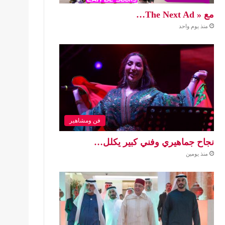
مع « The Next Ad…
منذ يوم واحد
فن ومشاهير
نجاح جماهيري وفني كبير يكلل…
منذ يومين