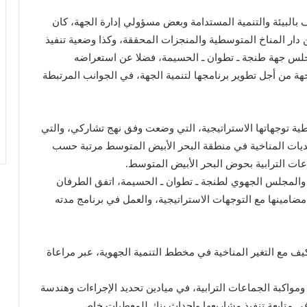
بالبيئة والتنمية المستدامة وبعض مسؤولي إدارة الجهة، كان
دار المناخ المتوسطية والمنجزات المحققة، وكذا وضعية تنفيذ
مجلس جهة طنجة ـ تطوان ـ الحسيمة، فضلا عن استعراضه
هة من أجل تطوير برنامجها لتنمية الجهة، في الجوانب المرتبطة
ية توجهاتها الاستراتيجية، التي وضعت وفق نهج تشاركي، والتي
ات المناخية في منطقة البحر الأبيض المتوسط مرتبة حسب
ات الترابية بحوض البحر الأبيض المتوسط.
المجلس الجهوي لطنجة ـ تطوان ـ الحسيمة، اتفق الطرفان
مضامينها مع التوجهات الاستراتيجية، والعمل في برنامج مدته
ف مع التغير المناخية في مخطط التنمية الجهوية، عبر مراعاة
مواكبة الجماعات الترابية، في ميادين تحديد الإجراءات وهندسة
 في متابعة تنفيذ مشاريعها وإحداث بنك للمعطيات خاص