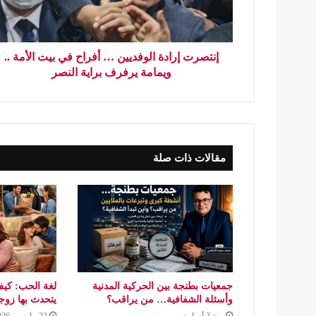
إنتصرت إرادة الوفديين … أفراح في بيت الأمة ..
ويمامة يرفرف براية النصر
مقالات ذات صلة
جمعيات بطنجة بين الحركية المدنية
لغة الحب: كيف
وأسئلة الشفافية… من يراقب؟
يتحدث بها زو
منذ 3 أسابيع
23 مارس، 2026