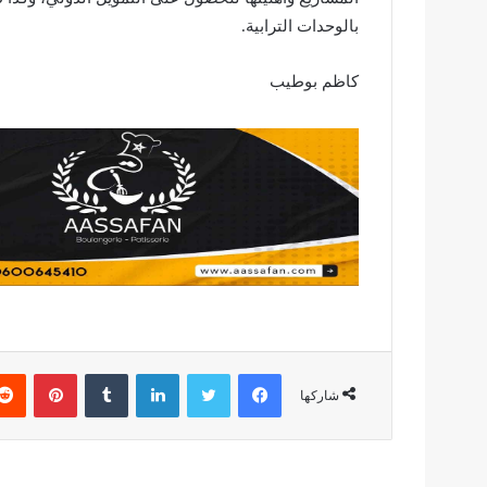
بالوحدات الترابية.
كاظم بوطيب
فيسبوك
تويتر
لينكدإن
بينتير
شاركها