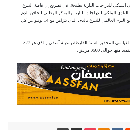
ي الملكي للدراجات النارية بطنجة، في تصريح إن قافلة التبرع
 النادي الملكي للدراجات النارية والمركز الوطني لتحاقن الدم
ومبحث الدم بالرباط وتنفيذا لبرنامجه السنوي وتزامنا مع اليوم العالمي للتبرع بالدم، الذي يتزامن مع 14 يونيو من كل
وأضاف أن المبتغى من هذه المبادرة هو تحطيم الرقم القياسي المحقق السنة الفارطة بمدينة آسفي والذي هو 827
يست
Odnoklassniki
بوكيت
مشاركة عبر البريد
طباعة