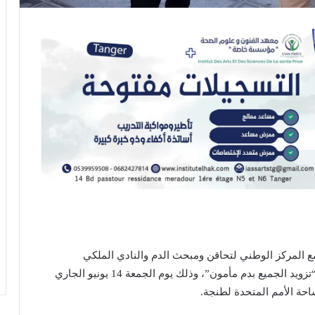
 مع المركز الوطني لتحاقن ومبحث الدم والنادي الملكي
للدراجات النارية طنجة، قافلة للتبرع بالدم تحت شعار “تزويد الجميع بدم مأمون”، وذلك يوم الجمعة 14 يونيو الجاري
احة الأمم المتحدة لطنجة.