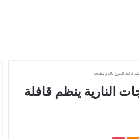
ظم قافلة للتبرع بالدم بطنجة
ات النارية ينظم قافلة
Odnoklassniki
بوكيت