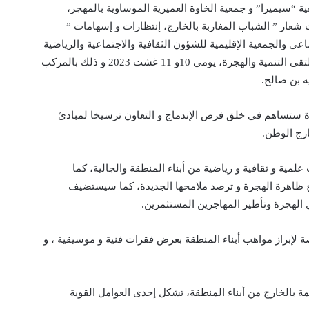
ية “سيميرا” و جمعية الخاوة العميرية الموساوية بالمهجر،
شعار ” الشباب المغاربة بالخارج، إنتظارات و إسهامات ”
ي والجمعية الإقليمية للشؤون الثقافية والاجتماعية والرياضية
والمجلس الإقليمي و وكالة التنمية البلجيكية وجمعية ملتقى التنمية والهجرة، يومي 10و 11 غشت 2023 و ذلك بالمركب
ه بن صالح.
درة ستساهم في خلق فرص الإندماج و التعاون ترسيخا لمبادئ
ارج الوطن.
علمية و ثقافية و رياضية من أبناء المنطقة والجالية، كما
 ظاهرة الهجرة و ترصد ملامحها الجديدة، كما سيستضيف
 الهجرة وتأطير المهاجرين المستثمرين.
ة لإبراز مواهب أبناء المنطقة بعرض فقرات فنية و موسيقية ، و
مة بالخارج من أبناء المنطقة، تشكل إحدى العوامل القوية