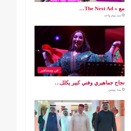
مع « The Next Ad…
منذ يوم واحد
فن ومشاهير
نجاح جماهيري وفني كبير يكلل…
منذ يومين