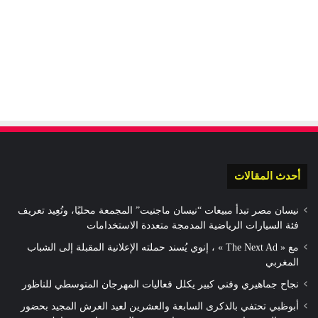
أحدث المقالات
نيسان مصر تبدأ مبيعات “نيسان ماجنيت” المجمعة محليًا، وتُعِيد تعريف
فئة السيارات الرياضية المدمجة متعددة الاستخدامات
مع « The Next Ad » ، إنوي يُسند حملته الإعلانية المقبلة إلى الشباب
المغربي
نجاح جماهيري وفني كبير يكلل فعاليات المهرجان المتوسطي للناظور
أبوظبي تحتفي بالذكرى السابعة والعشرين لعيد العرش المجيد بحضور