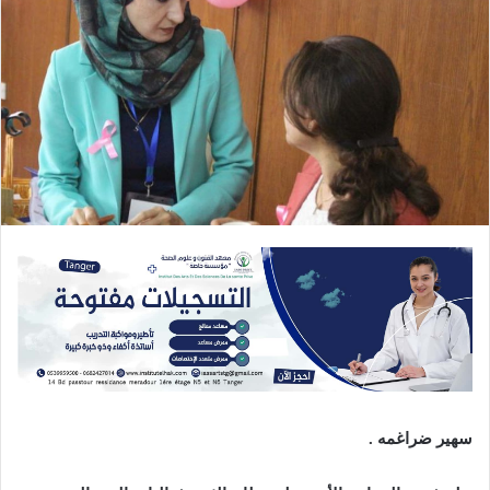
سهير ضراغمه .