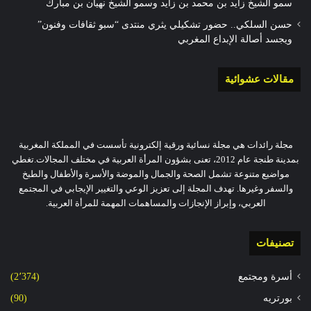
سمو الشيخ زايد بن محمد بن زايد وسمو الشيخ نهيان بن مبارك
حسن السلكي.. حضور تشكيلي يثري منتدى “سبو ثقافات وفنون”
ويجسد أصالة الإبداع المغربي
مقالات عشوائية
مجلة رائدات هي مجلة نسائية ورقية إلكترونية تأسست في المملكة المغربية
بمدينة طنجة عام 2012، تعنى بشؤون المرأة العربية في مختلف المجالات.تغطي
مواضيع متنوعة تشمل الصحة والجمال والموضة والأسرة والأطفال والطبخ
والسفر وغيرها. تهدف المجلة إلى تعزيز الوعي والتغيير الإيجابي في المجتمع
العربي، وإبراز الإنجازات والمساهمات المهمة للمرأة العربية.
تصنيفات
أسرة ومجتمع
(2٬374)
بورتريه
(90)