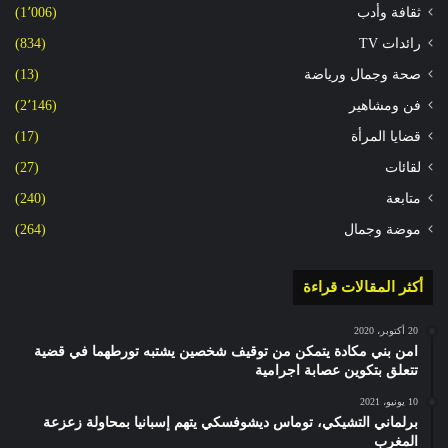
ثقافة وأدب
(1٬006)
رائدات TV
(834)
صحة وجمال ورياضة
(13)
فن ومشاهير
(2٬146)
قضايا المرأة
(17)
لقائات
(27)
متابعة
(240)
موضة وجمال
(264)
أكثر المقالات قراءة
20 أكتوبر، 2020
امن بني مكادة يتمكن من توقيف شخصين يشتبه تورطهما في قضية
تتعلق بتكوين عصابة اجرامية
10 يونيو، 2021
برلماني التشيكي، توماس ديشوفسكي يتهم إسبانيا بمحاولة زعزعة
المغرب