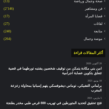
صحة وجمال ورياضة
(13)
فن ومشاهير
(2٬146)
قضايا المرأة
(17)
لقائات
(27)
متابعة
(240)
موضة وجمال
(264)
أكثر المقالات قراءة
20 أكتوبر، 2020
امن بني مكادة يتمكن من توقيف شخصين يشتبه تورطهما في قضية
تتعلق بتكوين عصابة اجرامية
10 يونيو، 2021
برلماني التشيكي، توماس ديشوفسكي يتهم إسبانيا بمحاولة زعزعة
المغرب
5 مارس، 2021
فتح تحقيق لتحديد المتورطين في تهريب 800 قرص طبي مخدر بطنجة