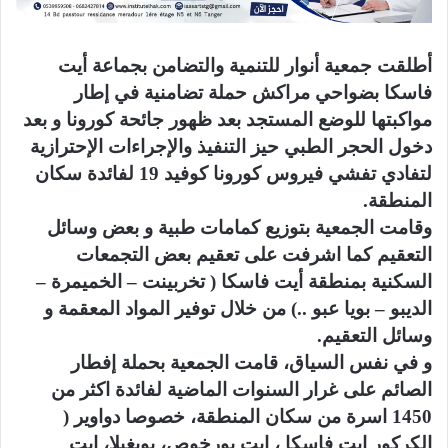
أطلقت جمعية أنوار للتنمية والتضامن بجماعة أيت
فاسكا بضواحي مراكش حملة تضامنية في إطار
مواكبتها للوضع المستجد بعد ظهور جائحة كورونا و بعد
دخول الحجر الطبي حيز التنفيذ والإجراءات الإحترازية
لتفادي تفشي فيروس كورونا كوفيد 19 لفائدة سكان
المنطقة.
وقامت الجمعية بتوزيع كمامات طبية و بعض وسائل
التعقيم كما اشرفت على تعقيم بعض التجمعات
السكنية بمنطقة أيت فاسكا ( تخربينت – الخميمرة –
الديبو – بويا عبو ..) من خلال توفير المواد المعقمة و
وسائل التعقيم.
و في نفس السياق، قامت الجمعية بحملة إفطار
الصائم على غرار السنوات الماضية لفائدة اكثر من
1450 اسرة من سكان المنطقة، خصوصا دواوير (
الكركور ايت فاسكا ، ايت بورخوص، بوبغيلا، ايت