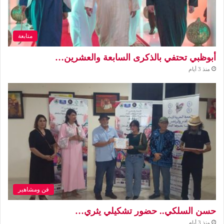
متابعة
أبوظبي تحتفي بالذكرى السابعة والعشرين…
منذ 3 أيام
فن ومشاهير
حسن السلكي.. حضور تشكيلي يثري…
منذ 3 أيام