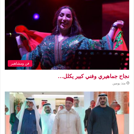
فن ومشاهير
نجاح جماهيري وفني كبير يكلل…
منذ يومين