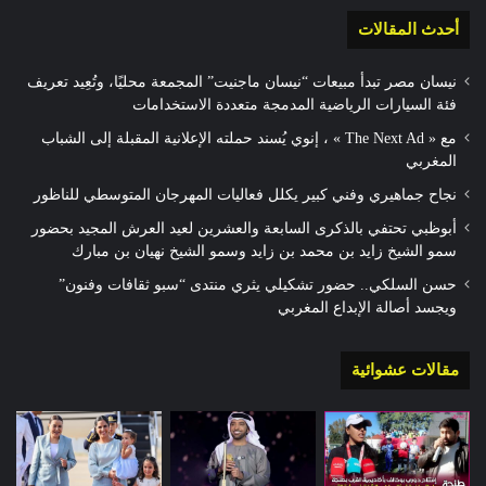
أحدث المقالات
نيسان مصر تبدأ مبيعات “نيسان ماجنيت” المجمعة محليًا، وتُعِيد تعريف
فئة السيارات الرياضية المدمجة متعددة الاستخدامات
مع « The Next Ad » ، إنوي يُسند حملته الإعلانية المقبلة إلى الشباب
المغربي
نجاح جماهيري وفني كبير يكلل فعاليات المهرجان المتوسطي للناظور
أبوظبي تحتفي بالذكرى السابعة والعشرين لعيد العرش المجيد بحضور
سمو الشيخ زايد بن محمد بن زايد وسمو الشيخ نهيان بن مبارك
حسن السلكي.. حضور تشكيلي يثري منتدى “سبو ثقافات وفنون”
ويجسد أصالة الإبداع المغربي
مقالات عشوائية