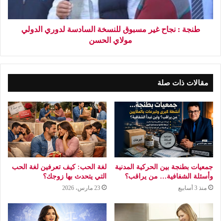
طنجة : نجاح غير مسبوق للنسخة السادسة لدوري الدولي
مولاي الحسن
مقالات ذات صلة
جمعيات بطنجة بين الحركية المدنية
لغة الحب: كيف تعرفين لغة الحب
وأسئلة الشفافية… من يراقب؟
التي يتحدث بها زوجك؟
منذ 3 أسابيع
23 مارس، 2026