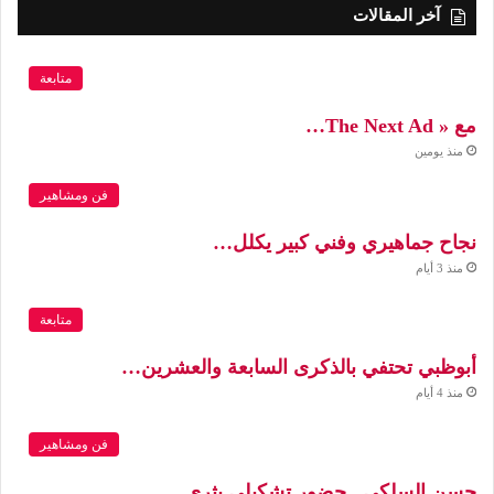
آخر المقالات
متابعة
مع « The Next Ad…
منذ يومين
فن ومشاهير
نجاح جماهيري وفني كبير يكلل…
منذ 3 أيام
متابعة
أبوظبي تحتفي بالذكرى السابعة والعشرين…
منذ 4 أيام
فن ومشاهير
حسن السلكي.. حضور تشكيلي يثري…