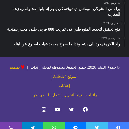
10 يونيو، 2021
برلماني التشيكي، توماس ديشوفسكي يتهم إسبانيا بمحاولة زعزعة
المغرب
5 مارس، 2021
فتح تحقيق لتحديد المتورطين في تهريب 800 قرص طبي مخدر بطنجة
17 نوفمبر، 2019
ولد الكرية يعود الى بيته وهذا ما صرح به بعد غياب اسبوع عن اهله
© حقوق النشر 2026، جميع الحقوق محفوظة لمجلة رائدات |
تصميم
الموقع Africa24
|
إعلانات
رائدات
هيئة التحرير
إتصل بنا
من نحن
فيسبوك
تويتر
يوتيوب
انستقرام