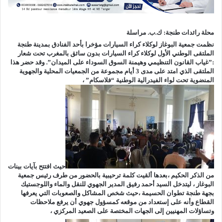
محلة رائدات طنجة: ك.ب. مراسلة
نظمت جمعية البوغاز لوكلاء كراء السيارات مؤخرا بأحد الفنادق بمدينة طنجة
الملتقى الوطني الأول لوكلاء كراء السيارات بدون سائق بالمغرب تحت شعار
:”غياب القانون التنظيمي وهيمنة السوق السوداء على الميدان”. وقد حضر هذا
الملتقى الذي امتد على مدى 3 أيام مجموعة من الجمعيات المحلية والجهوية
المنضوية تحت لواء الفيدرالية الوطنية “فلاسكام” ،
حيث افتتح بآيات بينات
من الذكر الحكيم ،بعدها ألقيت كلمة ترحيبية بالحضور من طرف رئيس جمعية
البوغاز ، ليتدخل السيد أحمد رفيق المدير الجهوي للنقل والماء واللوجستيك
بجهة طنجة تطوان الحسيمة ،حيث شخص المشاكل والصعوبات التي يعرفها
القطاع وأنه على إستعداد من موقعه كمسؤول جهوي أن يرفع ملاحظات
وتساؤلات المهنيين إلى الجهات المختصة على الصعيد المركزي ،