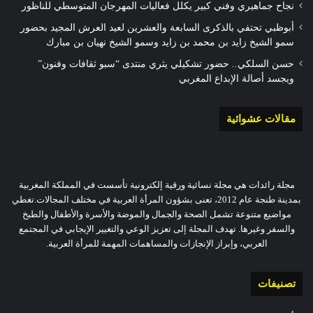
نجاح جماهيري وفني كبير يكلل فعاليات المهرجان المتوسطي للناظور
أبوظبي تحتفي بالذكرى السابعة والعشرين لعيد العرش المجيد بحضور
سمو الشيخ زايد بن محمد بن زايد وسمو الشيخ نهيان بن مبارك
حسن السلكي.. حضور تشكيلي يثري منتدى “سبو ثقافات وفنون”
ويجسد أصالة الإبداع المغربي
مقالات عشوائية
مجلة رائدات هي مجلة نسائية ورقية إلكترونية تأسست في المملكة المغربية
بمدينة طنجة عام 2012، تعنى بشؤون المرأة العربية في مختلف المجالات.تغطي
مواضيع متنوعة تشمل الصحة والجمال والموضة والأسرة والأطفال والطبخ
والسفر وغيرها. تهدف المجلة إلى تعزيز الوعي والتغيير الإيجابي في المجتمع
العربي، وإبراز الإنجازات والمساهمات المهمة للمرأة العربية.
تصنيفات