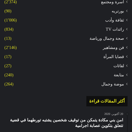
أسرة ومجتمع
(2٬374)
بورتريه
(90)
ثقافة وأدب
(1٬006)
رائدات TV
(834)
صحة وجمال ورياضة
(13)
فن ومشاهير
(2٬146)
قضايا المرأة
(17)
لقائات
(27)
متابعة
(240)
موضة وجمال
(264)
أكثر المقالات قراءة
20 أكتوبر، 2020
امن بني مكادة يتمكن من توقيف شخصين يشتبه تورطهما في قضية
تتعلق بتكوين عصابة اجرامية