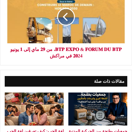
𝐁𝐓𝐏 𝐄𝐗𝐏𝐎 & 𝐅𝐎𝐑𝐔𝐌 𝐃𝐔 𝐁𝐓𝐏، من 𝟐𝟗 ماي إلى 𝟏 يونيو
𝟐𝟎24 في مراكش
مقالات ذات صلة
جمعيات بطنجة بين الحركية المدنية
لغة الحب: كيف تعرفين لغة الحب