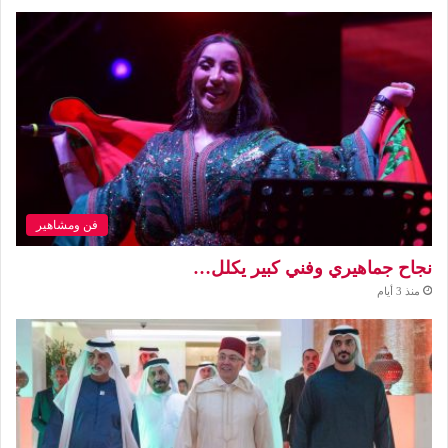
فن ومشاهير
نجاح جماهيري وفني كبير يكلل…
منذ 3 أيام