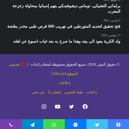
برلماني التشيكي، توماس ديشوفسكي يتهم إسبانيا بمحاولة زعزعة
المغرب
5 مارس، 2021
فتح تحقيق لتحديد المتورطين في تهريب 800 قرص طبي مخدر بطنجة
17 نوفمبر، 2019
ولد الكرية يعود الى بيته وهذا ما صرح به بعد غياب اسبوع عن اهله
© حقوق النشر 2026، جميع الحقوق محفوظة لمجلة رائدات |
تصميم
الموقع Africa24
|
إعلانات
رائدات
هيئة التحرير
إتصل بنا
من نحن
فيسبوك
تويتر
يوتيوب
انستقرام