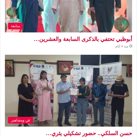
متابعة
أبوظبي تحتفي بالذكرى السابعة والعشرين…
منذ 4 أيام
فن ومشاهير
حسن السلكي.. حضور تشكيلي يثري…