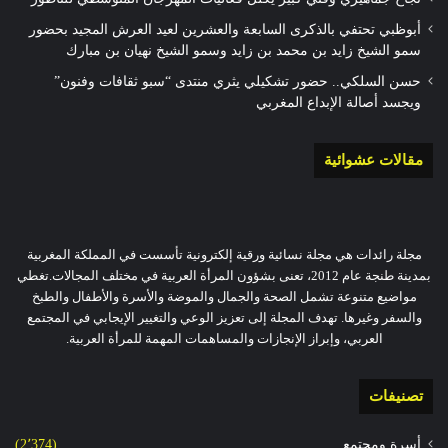
أبوظبي تحتفي بالذكرى السابعة والعشرين لعيد العرش المجيد بحضور
سمو الشيخ زايد بن محمد بن زايد وسمو الشيخ نهيان بن مبارك
حسن السلكي.. حضور تشكيلي يثري منتدى “سبو ثقافات وفنون”
ويجسد أصالة الإبداع المغربي
مقالات عشوائية
مجلة رائدات هي مجلة نسائية ورقية إلكترونية تأسست في المملكة المغربية
بمدينة طنجة عام 2012، تعنى بشؤون المرأة العربية في مختلف المجالات.تغطي
مواضيع متنوعة تشمل الصحة والجمال والموضة والأسرة والأطفال والطبخ
والسفر وغيرها. تهدف المجلة إلى تعزيز الوعي والتغيير الإيجابي في المجتمع
العربي، وإبراز الإنجازات والمساهمات المهمة للمرأة العربية.
تصنيفات
أسرة ومجتمع
(2٬374)