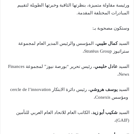
ورئيسة مقاولة متميزة، بنظرتها الثاقبة وخبرتها الطويلة لتقييم
المبادرات المختلفة المقدمة.
وستكون مصحوبة بـ:
السيد
كمال طيبي
، المؤسس والرئيس المدير العام لمجموعة
ستراتيوز Stratëus Group،
السيد
عادل حليمي
، رئيس تحرير “بورصة نيوز” لمجموعة Finances
News،
السيد
يوسف هروشي
، رئيس دائرة الابتكار cercle de l’innovation
ومؤسس Conexis،
السيد
شكيب أبو زيد
، الكاتب العام للاتحاد العام العربي للتأمين
(GAIF)،