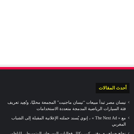
أحدث المقالات
نيسان مصر تبدأ مبيعات “نيسان ماجنيت” المجمعة محليًا، وتُعِيد تعريف
فئة السيارات الرياضية المدمجة متعددة الاستخدامات
مع « The Next Ad » ، إنوي يُسند حملته الإعلانية المقبلة إلى الشباب
المغربي
نجاح جماهيري وفني كبير يكلل فعاليات المهرجان المتوسطي للناظور