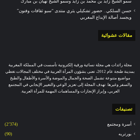
سمو الشيخ زايد بن محمد بن زايد وسمو الشيخ نهيان بن مبارك
حسن السلكي.. حضور تشكيلي يثري منتدى “سبو ثقافات وفنون”
ويجسد أصالة الإبداع المغربي
مقالات عشوائية
مجلة رائدات هي مجلة نسائية ورقية إلكترونية تأسست في المملكة المغربية
بمدينة طنجة عام 2012، تعنى بشؤون المرأة العربية في مختلف المجالات.تغطي
مواضيع متنوعة تشمل الصحة والجمال والموضة والأسرة والأطفال والطبخ
والسفر وغيرها. تهدف المجلة إلى تعزيز الوعي والتغيير الإيجابي في المجتمع
العربي، وإبراز الإنجازات والمساهمات المهمة للمرأة العربية.
تصنيفات
أسرة ومجتمع
(2٬374)
بورتريه
(90)