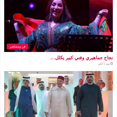
فن ومشاهير
نجاح جماهيري وفني كبير يكلل…
منذ 5 أيام