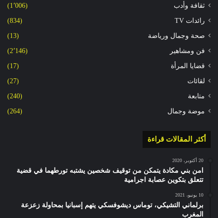
ثقافة وأدب
(1٬006)
رائدات TV
(834)
صحة وجمال ورياضة
(13)
فن ومشاهير
(2٬146)
قضايا المرأة
(17)
لقائات
(27)
متابعة
(240)
موضة وجمال
(264)
أكثر المقالات قراءة
20 أكتوبر، 2020
امن بني مكادة يتمكن من توقيف شخصين يشتبه تورطهما في قضية
تتعلق بتكوين عصابة اجرامية
10 يونيو، 2021
برلماني التشيكي، توماس ديشوفسكي يتهم إسبانيا بمحاولة زعزعة
المغرب