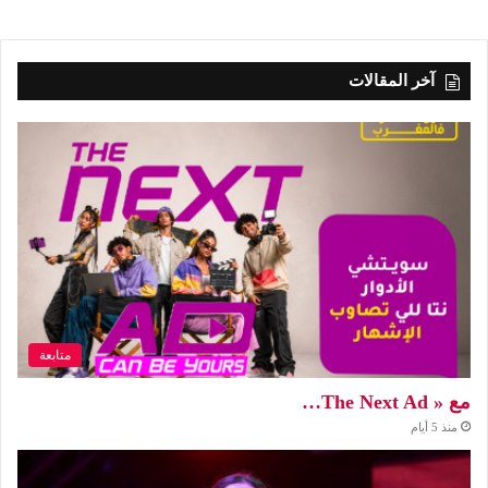
آخر المقالات
متابعة
مع « The Next Ad…
منذ 5 أيام