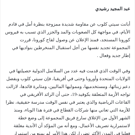
عبد المجيد رشيدي
أبانت سيتي كلوب عن مقاومة شديدة ممزوجة بنظرة أمل في قادم
الأيام، في مواجهة كل الصعوبات والمد والجزر الذي تسبب به فيروس
كورونا المستجد، فمنذ الإعلان عن وصول لقاح كورونا، قررت
المجموعة تجديد نفسها من أجل استقبال المنخرطين بنواديها في
إطار جديد وفعال .
وفي الوقت الذي قدمت فيه عدد من السلاسل الدولية حصيلتها في
الولايات المتحدة وأوروبا وحتى في أفريقيا، فإن سيتي كلوب وبفضل
دعم زبنائها، ومستخدميها، ومموليها الماليين، ومثابرة قائدها، لازالت
تواجه الأزمة المتعلقة بكوفيد-19، حتى أن الرائد الأفريقي في
القاعات الرياضية والذي يعتبر في نفس الوقت مدرسة حقيقية، نظرا
للأزمة التي تعاني منها شركات القطاع في فترة هذا الوباء، ومنذ
الشهر الأول من الإغلاق سارع فريق المجموعة إلى وضع خطة
لاستمرارية تصريف الأعمال، ومع أنه من المؤكد أن الأندية مغلقة
فعليا في المدن الأكثر تضررا، لكن هذا الأمر لم يمنع من استمرار