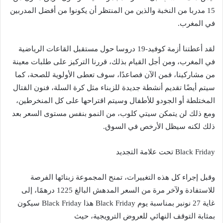
15 مدربا من النخبة والذين من المنتظر أن يكونوا من أفضل المدربين
في المغرب.
لقد أعطتنا أزمة كوفيد-19 دروسا حول مستقبل القاعات الرياضية
في المغرب، ومن أجل القيام بذلك، قررنا التركيز على طلبات معينة
من مشاركينا، فمن الآن فصاعدًا، سوف تعطى الأولوية للصحة، كما
سيتم أيضًا تقديم أنشطة جديدة للزبناء مثل كرة السلة، فنون القتال
المختلطة أو الجودو للأطفال وسيتم اقتراحها على كل المنخرطين،
ومع ذلك لن يتمكن سيتي كلوب، من النمو بنفس مستوى السعر بعد
ذلك لكنه سيظل الأرخص في السوق.
Black Friday تحت علامة التجديد
وقبل إجراء كل هذه التغييرات، تمنح المجموعة زبنائها الفرصة
للاستفادة ولآخر مرة من السعر المدهش البالغ 1225 درهمًا، إلى
غاية 27 نونبر بمناسبة يوم Black Friday هذا Black Friday سيكون
بمثابة التوقف النهائي للعروض الترويجية، حيث