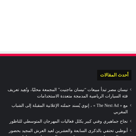
أحدث المقالات
نيسان مصر تبدأ مبيعات “نيسان ماجنيت” المجمعة محليًا، وتُعِيد تعريف
فئة السيارات الرياضية المدمجة متعددة الاستخدامات
مع « The Next Ad » ، إنوي يُسند حملته الإعلانية المقبلة إلى الشباب
المغربي
نجاح جماهيري وفني كبير يكلل فعاليات المهرجان المتوسطي للناظور
أبوظبي تحتفي بالذكرى السابعة والعشرين لعيد العرش المجيد بحضور