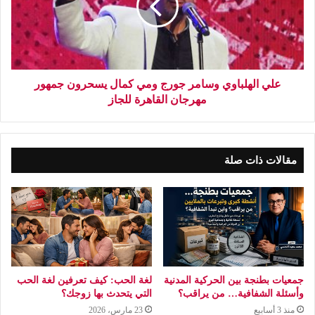
علي الهلباوي وسامر جورج ومي كمال يسحرون جمهور
مهرجان القاهرة للجاز
مقالات ذات صلة
جمعيات بطنجة بين الحركية المدنية
لغة الحب: كيف تعرفين لغة الحب
وأسئلة الشفافية… من يراقب؟
التي يتحدث بها زوجك؟
منذ 3 أسابيع
23 مارس، 2026