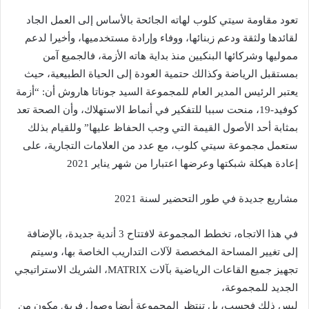
تعود مقاومة سيتي كلوب لهاته الجائحة بالأساس إلى العمل الجاد
لقائدها ولثقة ودعم زبنائها، ووفاء وإرادة مستخدميها، وأخيرا لدعم
مموليها وشركائها البنكيين منذ بداية هاته الأزمة، فالجميع آمن
بمستقبل الرياضة وكذالك حتمية العودة إلى الحياة الطبيعية، حيث
يعتبر الرئيس المدير العام للمجموعة السيد جوناتا هاروش أن: “أزمة
كوفيد-19، منحت سببا للتفكير في أنماط الاستهلاك، وأن الصحة تعد
بمثابة أحد الأصول القيمة التي وجب الحفاظ عليها” وللقيام بذلك
ستعمل مجموعة سيتي كلوب، مع عدد من العلامات التجارية، على
إعادة هيكلة شبكتها وعرضها اعتبارا من شهر يناير 2021
مشاريع جديدة في طور التحضير لسنة 2021
في هذا الاتجاه، تخطط المجموعة لافتتاح 3 أندية جديدة، بالإضافة
إلى تغيير المساحة المخصصة لآلات التداريب الخاصة بها، وسيتم
تجهيز جميع القاعات الرياضية بآلات MATRIX، الشريك الاستراتيجي
الجديد للمجموعة،
ليس ذلك فحسب، بل تنتظر المجموعة أيضا وصول فريق مكون من