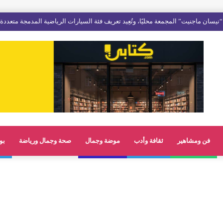
فن ومشاهير
ثقافة وأدب
موضة وجمال
صحة وجمال ورياضة
بو