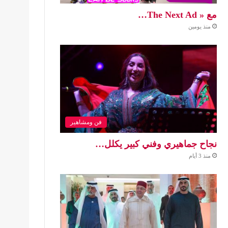
مع « The Next Ad…
منذ يومين
فن ومشاهير
نجاح جماهيري وفني كبير يكلل…
منذ 3 أيام