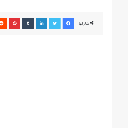
فيسبوك
تويتر
لينكدإن
بينتير
شاركها