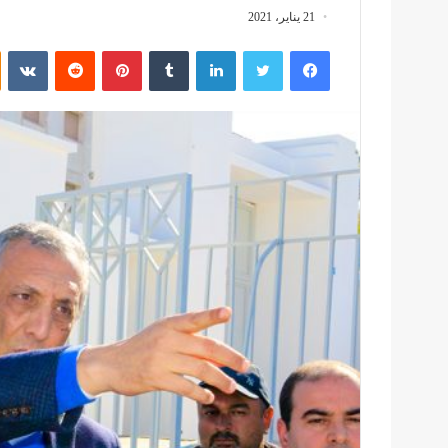
21 يناير، 2021
فيسبوك
تويتر
لينكدإن
بينتيريست