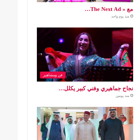
مع « The Next Ad…
منذ يوم واحد
فن ومشاهير
نجاح جماهيري وفني كبير يكلل…
منذ يومين