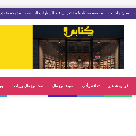
فن ومشاهير
ثقافة وأدب
موضة وجمال
صحة وجمال ورياضة
بو