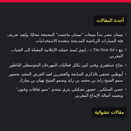
أحدث المقالات
نيسان مصر تبدأ مبيعات “نيسان ماجنيت” المجمعة محليًا، وتُعِيد تعريف
فئة السيارات الرياضية المدمجة متعددة الاستخدامات
مع « The Next Ad » ، إنوي يُسند حملته الإعلانية المقبلة إلى الشباب
المغربي
نجاح جماهيري وفني كبير يكلل فعاليات المهرجان المتوسطي للناظور
أبوظبي تحتفي بالذكرى السابعة والعشرين لعيد العرش المجيد بحضور
سمو الشيخ زايد بن محمد بن زايد وسمو الشيخ نهيان بن مبارك
حسن السلكي.. حضور تشكيلي يثري منتدى “سبو ثقافات وفنون”
ويجسد أصالة الإبداع المغربي
مقالات عشوائية