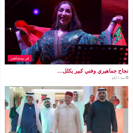
فن ومشاهير
نجاح جماهيري وفني كبير يكلل…
منذ 5 أيام