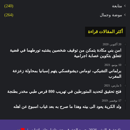
متابعة
(240)
موضة وجمال
(264)
أكثر المقالات قراءة
20 أكتوبر، 2020
امن بني مكادة يتمكن من توقيف شخصين يشتبه تورطهما في قضية
تتعلق بتكوين عصابة اجرامية
10 يونيو، 2021
برلماني التشيكي، توماس ديشوفسكي يتهم إسبانيا بمحاولة زعزعة
المغرب
5 مارس، 2021
فتح تحقيق لتحديد المتورطين في تهريب 800 قرص طبي مخدر بطنجة
17 نوفمبر، 2019
ولد الكرية يعود الى بيته وهذا ما صرح به بعد غياب اسبوع عن اهله
© حقوق النشر 2026، جميع الحقوق محفوظة لمجلة رائدات |
تصميم