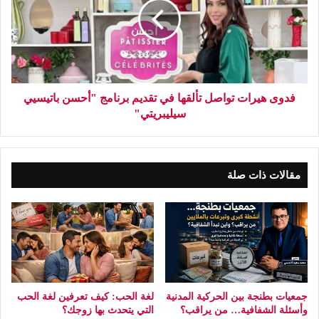
فدوى هيرات تواصل تألقها في تقديم برنامج "أحسن باتيسيي
سيليبريتي"
مقالات ذات صلة
جمعيات بطنجة بين الحركية المدنية
لغة الحب: كيف تعرفين لغة الحب
وأسئلة الشفافية… من يراقب؟
التي يتحدث بها زوجك؟