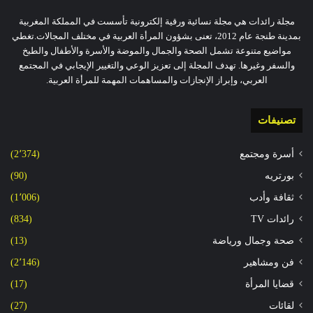
مجلة رائدات هي مجلة نسائية ورقية إلكترونية تأسست في المملكة المغربية
بمدينة طنجة عام 2012، تعنى بشؤون المرأة العربية في مختلف المجالات.تغطي
مواضيع متنوعة تشمل الصحة والجمال والموضة والأسرة والأطفال والطبخ
والسفر وغيرها. تهدف المجلة إلى تعزيز الوعي والتغيير الإيجابي في المجتمع
العربي، وإبراز الإنجازات والمساهمات المهمة للمرأة العربية.
تصنيفات
أسرة ومجتمع
(2٬374)
بورتريه
(90)
ثقافة وأدب
(1٬006)
رائدات TV
(834)
صحة وجمال ورياضة
(13)
فن ومشاهير
(2٬146)
قضايا المرأة
(17)
لقائات
(27)