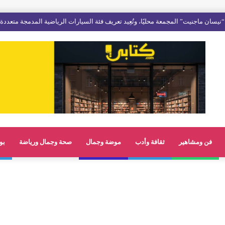
فن ومشاهير
ثقافة وأدب
موضة وجمال
صحة وجمال ورياضة
بو