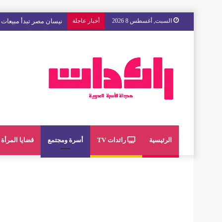
السبت, أغسطس 8 2026
أخبار عاجلة
مع « The Next Ad » ، إنوي يُسند حملته الإعلانية المقبلة إلى الشباب المغربي
الرئيسية
رائدات TV
أسرة ومجتمع
قضايا المرأة