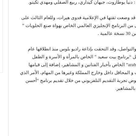
 دنيا بوطازوت، جيهان كيداري، ربيع الصقلي ومهدي تكيتو.
ية قد وضعت ثقتها في الإعلامية فدوى هيرات، وللعام الثالث على
ى من البرنامج الإنجليزي العالمي الخاص بهواة صنع الحلويات ”
لتواصل، وقد التحقت بإذاعة راديو بلوس منذ انطلاقها عام
ثل “برنامج بيت سعيد ” الخاص بالمرأة و الأسرة و الطفل
والصحة ونمط العيش..، والبرنامج الفني “100% arabesque” الخاص بأخبار الفنانين و المشاهير، إضافة إلى قيامها
و المحافل داخل وخارج المملكة وغيرها من المهام، الأمر الذي
خوض تجربة التقديم التلفزيوني من خلال تقديم برنامج “أحسن
بالمشاهير.