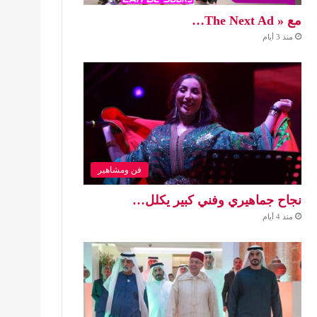
مع « The Next Ad…
منذ 3 أيام
فن ومشاهير
نجاح جماهيري وفني كبير يكلل…
منذ 4 أيام