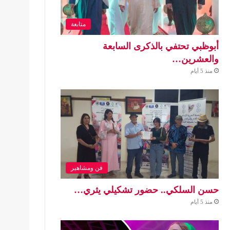
متابعة
أبوظبي تحتفي بالذكرى السابعة
والعشرين…
منذ 5 أيام
فن ومشاهير
حسن السلكي.. حضور تشكيلي يثري…
منذ 5 أيام