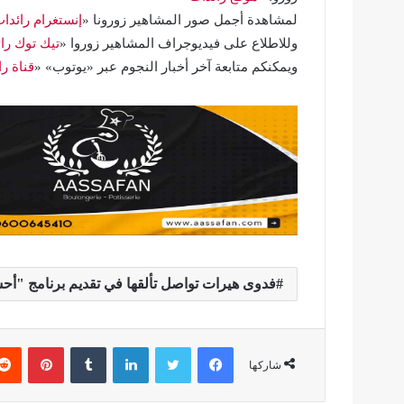
لمشاهدة أجمل صور المشاهير زورونا «
إنستغرام رائدا
وللاطلاع على فيديوجراف المشاهير زوروا «
تيك توك را
ويمكنكم متابعة آخر أخبار النجوم عبر «يوتوب» «
قناة ر
فدوى هيرات تواصل تألقها في تقديم برنامج "أح
فيسبوك
تويتر
لينكدإن
بينتير
شاركها