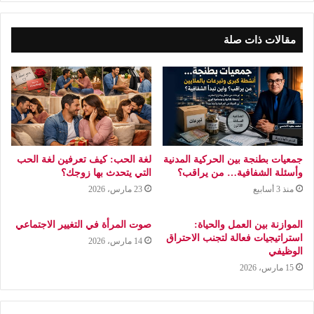
مقالات ذات صلة
جمعيات بطنجة بين الحركية المدنية
لغة الحب: كيف تعرفين لغة الحب
وأسئلة الشفافية… من يراقب؟
التي يتحدث بها زوجك؟
منذ 3 أسابيع
23 مارس، 2026
الموازنة بين العمل والحياة:
صوت المرأة في التغيير الاجتماعي
استراتيجيات فعالة لتجنب الاحتراق
14 مارس، 2026
الوظيفي
15 مارس، 2026