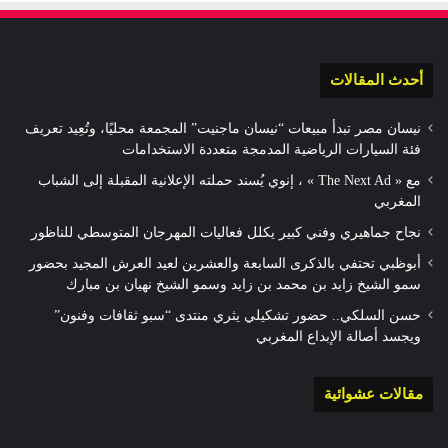
أحدث المقالات
نيسان مصر تبدأ مبيعات “نيسان ماجنيت” المجمعة محليًا، وتُعِيد تعريف
فئة السيارات الرياضية المدمجة متعددة الاستخدامات
مع « The Next Ad » ، إنوي يُسند حملته الإعلانية المقبلة إلى الشباب
المغربي
نجاح جماهيري وفني كبير يكلل فعاليات المهرجان المتوسطي للناظور
أبوظبي تحتفي بالذكرى السابعة والعشرين لعيد العرش المجيد بحضور
سمو الشيخ زايد بن محمد بن زايد وسمو الشيخ نهيان بن مبارك
حسن السلكي.. حضور تشكيلي يثري منتدى “سبو ثقافات وفنون”
ويجسد أصالة الإبداع المغربي
مقالات عشوائية