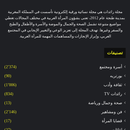
مجلة رائدات هي مجلة نسائية ورقية إلكترونية تأسست في المملكة المغربية
بمدينة طنجة عام 2012، تعنى بشؤون المرأة العربية في مختلف المجالات.تغطي
مواضيع متنوعة تشمل الصحة والجمال والموضة والأسرة والأطفال والطبخ
والسفر وغيرها. تهدف المجلة إلى تعزيز الوعي والتغيير الإيجابي في المجتمع
العربي، وإبراز الإنجازات والمساهمات المهمة للمرأة العربية.
تصنيفات
أسرة ومجتمع
(2٬374)
بورتريه
(90)
ثقافة وأدب
(1٬006)
رائدات TV
(834)
صحة وجمال ورياضة
(13)
فن ومشاهير
(2٬146)
قضايا المرأة
(17)
لقائات
(27)