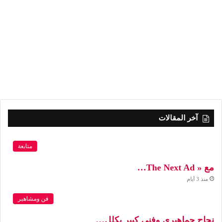
آخر المقالات
متابعة
مع « The Next Ad…
منذ 3 أيام
فن ومشاهير
نجاح جماهيري وفني كبير يكلل…