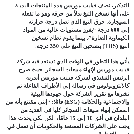
للتذكير، تصف فيليب موريس هذه المنتجات البديلة
على أنها تسخن التبغ بدلاً من حرقه وهو ما تفعله
السيجارة. حرق التبغ الذي تصل درجة حرارته
إلى 600 درجة “يفرز مستويات عالية من المواد
الكيماوية الضارة”، بينما يقوم نظام تسخين
التبغ (THS) بتسخين التبغ على 350 درجة.
يأتي هذا التطور في الوقت الذي تستعد فيه شركة
فيليب موريس لإنهاء مبيعات السجائر. حيث صرح
الرئيس التنفيذي لشركة فيليب موريس أندريه
كالانتزوبولوس في رسالة إلى الأطراف الفاعلة تم
نشرها مع تقرير الشركة حول جهودها البيئية
والاجتماعية والحكامة (ESG) قائلا: “إنني مقتنع بأنه من
الممكن إنهاء مبيعات السجائر كليا في العديد من
البلدان في أفق 10 إلى 15 عامًا، لكن لكي يحدث هذا
يجب على الشركات المصنعة والحكومات أن تعمل في