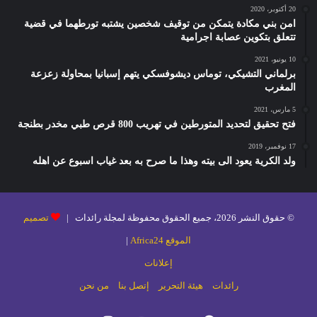
20 أكتوبر، 2020
امن بني مكادة يتمكن من توقيف شخصين يشتبه تورطهما في قضية
تتعلق بتكوين عصابة اجرامية
10 يونيو، 2021
برلماني التشيكي، توماس ديشوفسكي يتهم إسبانيا بمحاولة زعزعة
المغرب
5 مارس، 2021
فتح تحقيق لتحديد المتورطين في تهريب 800 قرص طبي مخدر بطنجة
17 نوفمبر، 2019
ولد الكرية يعود الى بيته وهذا ما صرح به بعد غياب اسبوع عن اهله
© حقوق النشر 2026، جميع الحقوق محفوظة لمجلة رائدات |
تصميم
الموقع Africa24
|
إعلانات
رائدات
هيئة التحرير
إتصل بنا
من نحن