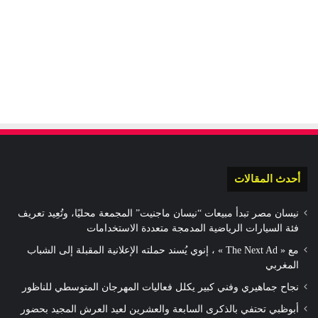
أحدث المقالات
نيسان مصر تبدأ مبيعات “نيسان ماجنيت” المجمعة محليًا، وتُعِيد تعريف
فئة السيارات الرياضية المدمجة متعددة الاستخدامات
مع « The Next Ad » ، إنوي يُسند حملته الإعلانية المقبلة إلى الشباب
المغربي
نجاح جماهيري وفني كبير يكلل فعاليات المهرجان المتوسطي للناظور
أبوظبي تحتفي بالذكرى السابعة والعشرين لعيد العرش المجيد بحضور