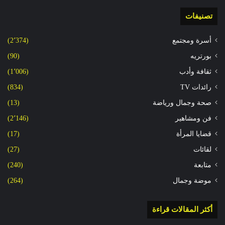
تصنيفات
أسرة ومجتمع
(2٬374)
بورتريه
(90)
ثقافة وأدب
(1٬006)
رائدات TV
(834)
صحة وجمال ورياضة
(13)
فن ومشاهير
(2٬146)
قضايا المرأة
(17)
لقائات
(27)
متابعة
(240)
موضة وجمال
(264)
أكثر المقالات قراءة