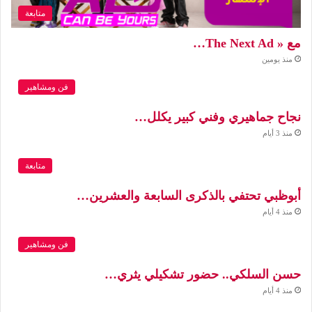
متابعة
مع « The Next Ad…
منذ يومين
فن ومشاهير
نجاح جماهيري وفني كبير يكلل…
منذ 3 أيام
متابعة
أبوظبي تحتفي بالذكرى السابعة والعشرين…
منذ 4 أيام
فن ومشاهير
حسن السلكي.. حضور تشكيلي يثري…
منذ 4 أيام