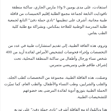
استفادت، على مدى يومين 9 و10 مارس الجاري، ساكنة منطقة
تافودايت التابعة لجماعة مجمع الطلبة إقليم الخميسات من قافلة
طبية مجانية، أشرف على تنظيمها “نادي حملة دفئ” التابع لجمعية
طلبة المدرسة الوطنية للفلاحة بمكناس، وبشراكة مع طلبة كلية
الطب بفاس.
وتروم، هذه القافة الطبية، إلى تقديم استشارات طبية في عدد من
التخصصات وإجراء فحوصات لتشخيص الأمراض لفائدة أزيد من 400
شخص نساء ورجال وأطفال من ساكنة المنطقة المحلية، تحت
إشراف طاقم طبي وتمريضي متمرس.
وضمّت، هذه القافلة الطبية، مجموعة من التخصصات كطب الجلد،
والقلب والشرايين، وطب النساء والأطفال، والطب العام، كما تميّزت
الحملة الطبية بتوزيع أدوية لفائدة المرضى بعد خضوعهم
للتشخيصات الطبية.
هذا وبالمُوازاة مع القافلة أشرف “نادي حملة دفئ” على توزيع