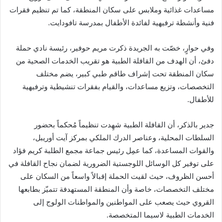
مساعدات غذائية وملابس على سكان المنطقة، كما تم تنظيم فقرات
فنية وأنشطة ترفيهية لفائدة الأطفال بمدرسة تافودايت.
وفي حوارٍ، خصّت به الجريدة ذكرت مريم حوفير، رئيسة نادي حملة
دفئ، أن الهدف من القافلة الطبية هو تقريب الخدمات الصحية من
سكان المنطقة تحت إشراف طاقم طبي كبير، يضم مختلف
التخصصات، وتزيع مساعدات، والقيام بفقرات تنشيطية وترفيهية
للأطفال.
جدير بالذكر، أن القافلة الطبية شهِدت تنظيماً مُحكماً بحضور
السلطات المحلية، وعناصر الدرك الملكي بمركز آيت أوريبل،
والقوات المساعدة، كما عمِل رئيس جماعة مجمع الطلبة كريم فؤاد
على توفير كل الوسائل اللوجستية الضرورية لضمان نجاح القافلة في
أحسن الظروف، حيث لقيت الحملة إقبالاً واسعاً من السكان على
مختلف التخصصات، خاصة وأن المنطقة المستهدفة تتميّز بطابعها
القروي حيث يصعب على المواطنين والمواطنات الولوج إلى
الخدمات الطبية لاسيما المتخصصة.