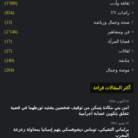
ثقافة وأدب
(1٬006)
رائدات TV
(834)
صحة وجمال ورياضة
(13)
فن ومشاهير
(2٬146)
قضايا المرأة
(17)
لقائات
(27)
متابعة
(240)
موضة وجمال
(264)
أكثر المقالات قراءة
20 أكتوبر، 2020
امن بني مكادة يتمكن من توقيف شخصين يشتبه تورطهما في قضية
تتعلق بتكوين عصابة اجرامية
10 يونيو، 2021
برلماني التشيكي، توماس ديشوفسكي يتهم إسبانيا بمحاولة زعزعة
المغرب