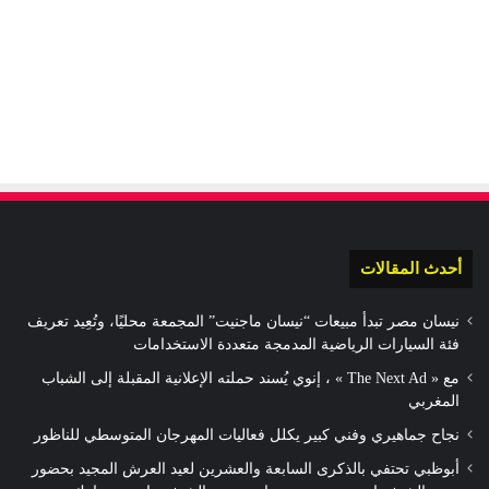
أحدث المقالات
نيسان مصر تبدأ مبيعات “نيسان ماجنيت” المجمعة محليًا، وتُعِيد تعريف
فئة السيارات الرياضية المدمجة متعددة الاستخدامات
مع « The Next Ad » ، إنوي يُسند حملته الإعلانية المقبلة إلى الشباب
المغربي
نجاح جماهيري وفني كبير يكلل فعاليات المهرجان المتوسطي للناظور
أبوظبي تحتفي بالذكرى السابعة والعشرين لعيد العرش المجيد بحضور