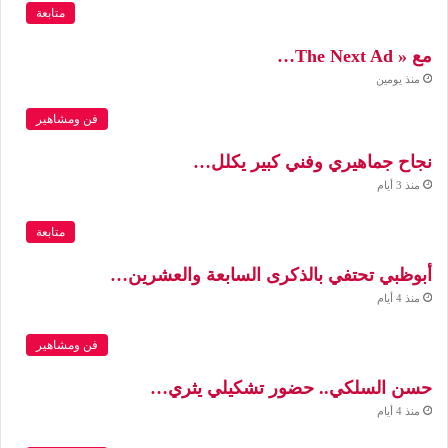
متابعة
مع « The Next Ad…
منذ يومين
فن ومشاهير
نجاح جماهيري وفني كبير يكلل…
منذ 3 أيام
متابعة
أبوظبي تحتفي بالذكرى السابعة والعشرين…
منذ 4 أيام
فن ومشاهير
حسن السلكي.. حضور تشكيلي يثري…
منذ 4 أيام