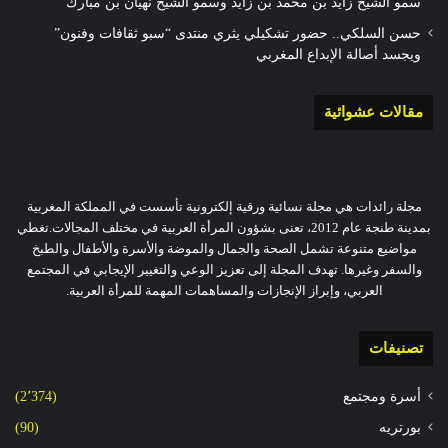
سمو الشيخ زايد بن محمد بن زايد وسمو الشيخ نهيان بن مبارك
حسن السلكي.. حضور تشكيلي يثري منتدى “سبو ثقافات وفنون”
ويجسد أصالة الإبداع المغربي
مقالات عشوائية
مجلة رائدات هي مجلة نسائية ورقية إلكترونية تأسست في المملكة المغربية
بمدينة طنجة عام 2012، تعنى بشؤون المرأة العربية في مختلف المجالات.تغطي
مواضيع متنوعة تشمل الصحة والجمال والموضة والأسرة والأطفال والطبخ
والسفر وغيرها. تهدف المجلة إلى تعزيز الوعي والتغيير الإيجابي في المجتمع
العربي، وإبراز الإنجازات والمساهمات المهمة للمرأة العربية.
تصنيفات
أسرة ومجتمع
(2٬374)
بورتريه
(90)