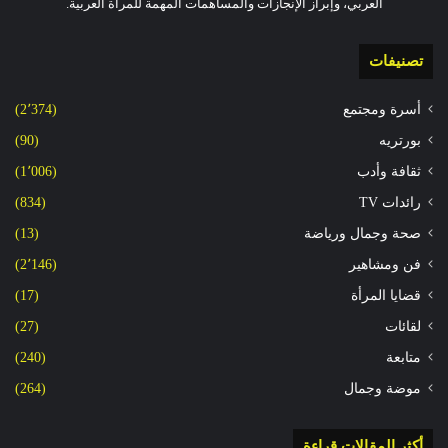
العربي، وإبراز الإنجازات والمساهمات المهمة للمرأة العربية.
تصنيفات
أسرة ومجتمع
(2٬374)
بورتريه
(90)
ثقافة وأدب
(1٬006)
رائدات TV
(834)
صحة وجمال ورياضة
(13)
فن ومشاهير
(2٬146)
قضايا المرأة
(17)
لقائات
(27)
متابعة
(240)
موضة وجمال
(264)
أكثر المقالات قراءة