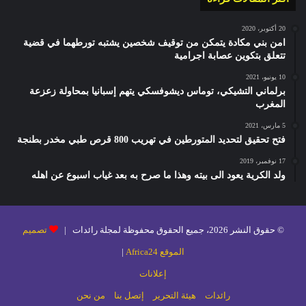
20 أكتوبر، 2020
امن بني مكادة يتمكن من توقيف شخصين يشتبه تورطهما في قضية
تتعلق بتكوين عصابة اجرامية
10 يونيو، 2021
برلماني التشيكي، توماس ديشوفسكي يتهم إسبانيا بمحاولة زعزعة
المغرب
5 مارس، 2021
فتح تحقيق لتحديد المتورطين في تهريب 800 قرص طبي مخدر بطنجة
17 نوفمبر، 2019
ولد الكرية يعود الى بيته وهذا ما صرح به بعد غياب اسبوع عن اهله
© حقوق النشر 2026، جميع الحقوق محفوظة لمجلة رائدات |
تصميم
الموقع Africa24
|
إعلانات
رائدات
هيئة التحرير
إتصل بنا
من نحن