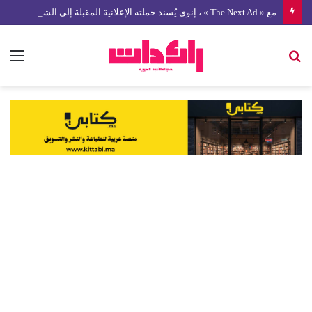
مع « The Next Ad » ، إنوي يُسند حملته الإعلانية المقبلة إلى الشباب المغربي
بحث
الق
عن