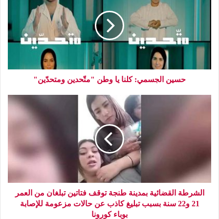
حسين الجسمي: كلنا يا وطن "متّحدين ومتحدّين"
الشرطة القضائية بمدينة طنجة توقف فتاتين تبلغان من العمر
21 و22 سنة بسبب تبليغ كاذب عن حالات مزعومة للإصابة
بوباء كورونا