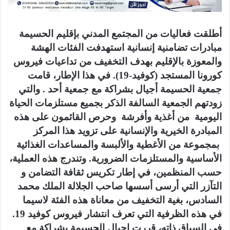
أطلقت فعاليات من المجتمع المدني بإقليم الحسيمة
مبادرات تضامنية إنسانية استهدفت الفئات الهشة
والمعوزة بالإقليم بهدف التخفيف من تداعيات فيروس
كورونا المستجد (كوفيد-19). في هذا الإطار، قامت
جمعية الحسيمة أجيال بشراكة مع جمعية أحد . والتي
زودتهم الجمعية السالفة الذكر بجميع مستلزمات الحياة
اليومية من أغذية وأفرشة وحرص القائمون على هذه
المبادرة الخيرية والإنسانية على تزويد هذا المركز
بمجموعة من الأغطية والألبسة والمساعدات الغذائية
الأساسية والمستلزمات الضرورية. وتندرج هذه العملية،
حسب المنظمين، في إطار تكريس ثقافة التضامن و
التآزر التي أرسى أسسها صاحب الجلالة الملك محمد
السادس، بغية التخفيف من معاناة هذه الفئة لاسيما
في هذه الظرفية التي تعرف انتشار فيروس كوفيد 19.
في السياق ذاته، قررت اجيال الحسيمة بشراكة مع