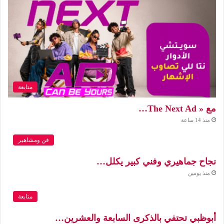
متابعة
مع « The Next Ad…
منذ 14 ساعة
فن ومشاهير
نجاح جماهيري وفني كبير يكلل…
منذ يومين
متابعة
أبوظبي تحتفي بالذكرى السابعة والعشرين…