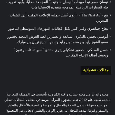
نيسان مصر تبدأ مبيعات “نيسان ماجنيت” المجمعة محليًا، وتُعِيد تعريف
فئة السيارات الرياضية المدمجة متعددة الاستخدامات
مع « The Next Ad » ، إنوي يُسند حملته الإعلانية المقبلة إلى الشباب
المغربي
نجاح جماهيري وفني كبير يكلل فعاليات المهرجان المتوسطي للناظور
أبوظبي تحتفي بالذكرى السابعة والعشرين لعيد العرش المجيد بحضور
سمو الشيخ زايد بن محمد بن زايد وسمو الشيخ نهيان بن مبارك
حسن السلكي.. حضور تشكيلي يثري منتدى “سبو ثقافات وفنون”
ويجسد أصالة الإبداع المغربي
مقالات عشوائية
مجلة رائدات هي مجلة نسائية ورقية إلكترونية تأسست في المملكة المغربية
بمدينة طنجة عام 2012، تعنى بشؤون المرأة العربية في مختلف المجالات.تغطي
مواضيع متنوعة تشمل الصحة والجمال والموضة والأسرة والأطفال والطبخ
والسفر وغيرها. تهدف المجلة إلى تعزيز الوعي والتغيير الإيجابي في المجتمع