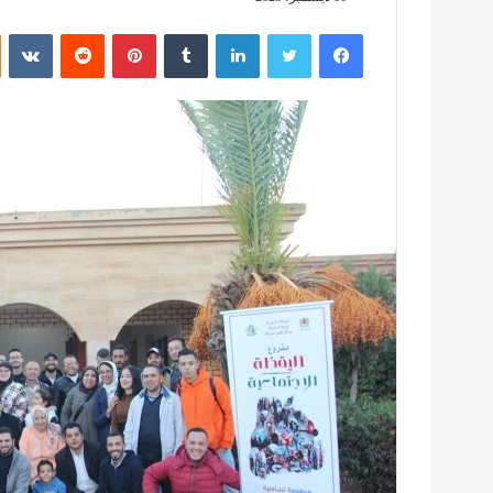
فيسبوك
تويتر
لينكدإن
بينتيريست