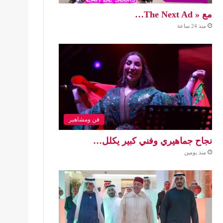
مع « The Next Ad…
منذ 24 ساعة
فن ومشاهير
نجاح جماهيري وفني كبير يكلل…
منذ يومين