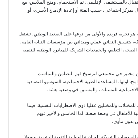
تقبال بالمستشفى الإقليمي، ثم الاستحمام، ومنح الملابس، مع
ال بمركز اجتماعي، حسب الفئة أو إعادة الإدماج الأسري، أو
والذي تميز بتسجيل 17500 حالة تدخل، هو تجربة فريدة والأولى من نوعها على الصعيد الوطني، تشتغل
 بتنسيق التقائي عملي وميداني بين مؤسسات النيابة العامة،
لصحة، التعليم، والجمعيات الشريكة للمبادرة الوطنية للتنمية
 عن مختبر حي مجتمعي لترسيخ قيم التضامن والتماسك
، اولها، المساعدة الطبية الاجتماعية، السوسيو اقتصادية
الاجتماعية للمسنات، والمسنين في وضعية هشة.
ة للمختلات وللمختلين عقليا ذوي الاضطرابات النفسية، فيما
ية للأطفال في وضعة صعبة، اما الخامس والأخير فيهم
ص بدون مأوى.
الجمعيات الشريكة للمبادرة الوطنية للتنمية البشرية، وصولا