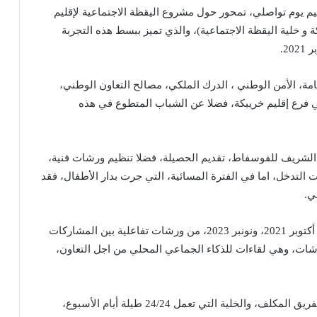
نة خريبكة يوم الخميس 14 دجنبر 2023، تنظيم يوم تواصلي، تمحور حول مشروع اليقظة الاجتماعية لإقليم
 و خلية اليقظة الاجتماعية)، والذي تميز ببسط هذه التجربة
2.
امة، الأمن الوطني ، الدرك الملكي، مصالح التعاون الوطني،
ربي فرع إقليم خريبكة، فضلا عن الشباب المتطوع في هذه
ع الشريف للفوسفاط، تقديم الحصيلة، فضلا تنظيم ورشات فنية،
تدخل، اما في الفترة المسائية، التي جرت بدار الأطفال، فقد
ي.
وعلى مستوى الحصيلة، تم تقديم برنامج اليقظة ما بين أكتوبر 2021، ونونبر 2023، من ورشات تفاعلية بين المشاركات
شات، وهي لقاءات للذكاء الجماعي المحلي من اجل التعاون،
ويعتمد نموذج الحالة، على التنقل من الشارع، بتدخل الفريق المكلف، والخلية التي تعمل 24/24 طيلة أيام الأسبوع،